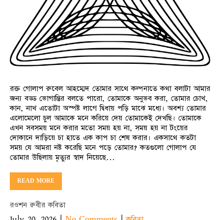
রক্ত গোলাপ রুবেল আহম্মেদ তোমার সাথে কল্পনাতে কথা বলাটা আমার
জন্য বড্ড ভোগান্তির বলতে পারো, তোমাকে অনুভব করা, তোমার চোখ,
কান, নাখ এতোটা অস্পষ্ট লাগে দ্বিধায় পড়ি মাঝে মধ্যে। অবশ্য তোমার
এলোমেলো চুল আমাকে মনে করিয়ে দেয় তোমাকেই দেখছি। তোমাকে
এখন সবসময় মনে করার মতো সময় হয় না, সময় হয় না টংয়ের
দোকানে দাড়িয়ে চা হাতে এক কাপ চা শেষ করার। একসাথে কতটা
সময় যে আমরা নষ্ট করেছি মনে পড়ে তোমার? কতগুলো গোলাপ যে
তোমার উছিলায় মৃত্যুর স্বাদ নিয়েছে…
READ MORE
রওশন রুবীর কবিতা
July 20, 2026
|
|
No Comments
কবিতা