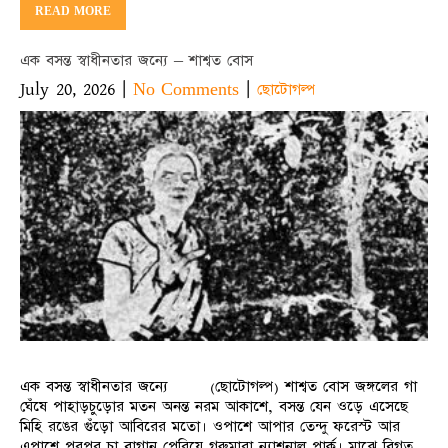
READ MORE
এক বসন্ত স্বাধীনতার জন্যে – শাশ্বত বোস
July 20, 2026
|
|
No Comments
ছোটোগল্প
এক বসন্ত স্বাধীনতার জন্যে (ছোটোগল্প) শাশ্বত বোস জঙ্গলের গা
ঘেঁষে পাহাড়চুড়োর মতন অনন্ত নরম আকাশে, বসন্ত যেন ওড়ে এসেছে
মিহি রঙের গুঁড়ো আবিরের মতো। ওপাশে আপার তেন্দু ফরেস্ট আর
এপাশে পরপর চা বাগান পেরিয়ে গরুমারা ন্যাশনাল পার্ক। মাঝে বিগত