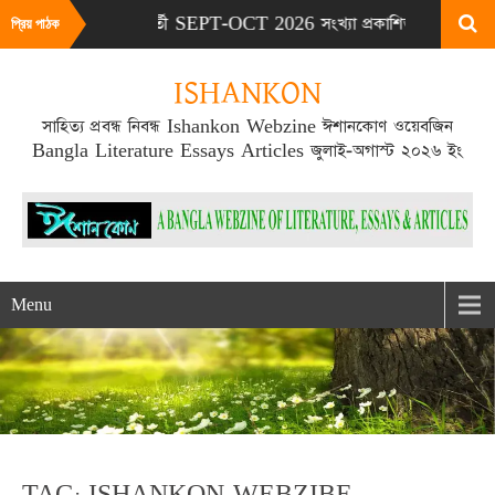
খ্যা # পরবর্তী SEPT-OCT 2026 সংখ্যা প্রকাশিত হবে SEPT মাসের ২০
প্রিয় পাঠক
ISHANKON
সাহিত্য প্রবন্ধ নিবন্ধ Ishankon Webzine ঈশানকোণ ওয়েবজিন
Bangla Literature Essays Articles জুলাই-অগাস্ট ২০২৬ ইং
Menu
TAG: ISHANKON WEBZIBE