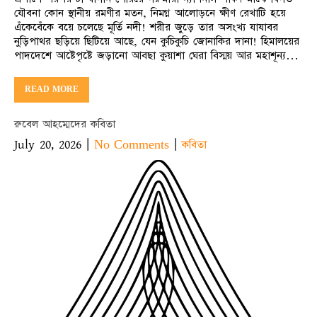
যৌবনা কোন স্থানীয় রমণীর মতন, নিমগ্ন আলোড়নে ক্ষীণ রেখাটি হয়ে
এঁকেবেঁকে বয়ে চলেছে মূর্তি নদী! শরীর জুড়ে তার অসংখ্য যাযাবর
নুড়িপাথর ছড়িয়ে ছিটিয়ে আছে, যেন কুচিকুচি জোনাকির দানা! হিমালয়ের
পাদদেশে আষ্টেপৃষ্টে জড়ানো আবছা কুয়াশা ঘেরা বিস্ময় আর মহাশূন্য…
READ MORE
রুবেল আহম্মেদের কবিতা
July 20, 2026
|
|
No Comments
কবিতা