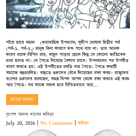
গাঁয়ে মায়ে সমান (ধারাবাহিক উপন্যাস) সুদীপ ঘোষাল দ্বিতীয় পর্ব
(পর্ব-১, পর্ব-২,) মানুষ বিনা কারণে মন্দ পথে যায় না। তার অনেক
কারণ থাকে।বিপিন রায়, বামুন পাড়ার ছেলে কিন্তু সে কোনো জাতিভেদ
প্রথা মানত না। সে পৈতে নিয়েছে বৈশাখ মাসে। উপনয়নের পর উপবীত
ধারণ করতে হয়। এই উপবীতের চলতি নাম পৈতে। পৈতে কথাটি
সমাজে বহুপ্রচলিত। বাহুতে গুরুদেব বেঁধে দিয়েছেন রক্ষা কবচ। রাজুদের
বংশের গুরুদেব বলেছেন, সমস্ত বিপদ আপদ থেকে রক্ষা করবে এই কবচ
আর পৈতে। সব কাজে সফল হবে নিশ্চিতভাবে আর…
READ MORE
নৃপেশ আনন্দ দাসের কবিতা
July 20, 2026
|
|
No Comments
কবিতা