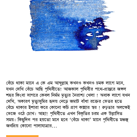
বেঁচে থাকা মানে এ কে এম আব্দুল্লাহ কখনও কখনও চমক লাগে মনে,
যখন দেখি বেঁচে আছি পৃথিবীতে! আজকাল পৃথিবীর পথে-প্রান্তরে জঙ্গল
শহর কিংবা সাগরে কেবল নির্মম মৃত্যুর নৈরাশ্য খেলা ! অবাক লাগে যখন
দেখি, অকারণ মৃত্যুভুমির হৃদয় নেড়ে জমাট বাঁধা রক্তের ভেতর হতে
বেঁচে থাকার ইশারা করে কোনো কচি প্রাণ কান্নার স্বর ! রুঢ়তার অলক্ষেই
ভেজে ওঠে চোখ। আহা! পৃথিবীতে এখন বিকৃতির চরম এক উল্লাসিত
সময়। কিছুদিন পর হয়তো মনে হবে ‘বেঁচে থাকা’ মানে পৃথিবীতে মঞ্চস্থ
জনপ্রিয় কোনো পালাযাত্রার…