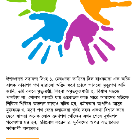
ঈশ্বরপ্রদত্ত সদানন্দ সিংহ ১. মেঘগুলো তাড়িয়ে দিল বাধনহারা এক অচিন
বালক ভাঙাপণ পথ হারালো অন্তিম ক্ষণে চোখে ভাসলো মৃত্যুপথ আমি
জানি, তমি বলবে মৃত্যুঞ্জয়ী, কিংবা অমৃতকুম্ভধারী ২. বিশ্বাস সহজে
পালটায় না, খোলস পালটে যায় গুপ্তঘাতক কাজ সারে আমাদের মস্তিষ্কে
শিবিরে শিবিরে অঙ্গদান কাব্যও রচিত হয়, ধর্মাবতার আপনিও আসুন
মুক্তহস্তে ৩. মসৃণ পথ বেয়ে চলাফেরা খুবই সহজ একথা বিশ্বাস করে
হেরে যাওয়া অনেক লোক ভ্রমণপথ খোঁজেন এখন শেষে দুর্গমপথ
গবেষণায় মত্ত হন, স্বস্তিবোধ করেন ৪. দুর্বলদের ওপর অত্যাচারও
সর্বব্যাপী অনাচারও…