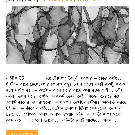
নাইটআউট (ছোটোগল্প) বৈদূর্য্য সরকার – ঠাকুর বলছি…
দীর্ঘদিন বাদে ছেলেবেলার কোনও বন্ধুর ফোন পেলে সবাই একটু অবাক
হলেও খুশি হয়। – কতদিন বাদে তোর সাথে কথা হচ্ছে ভাই… সৌম্য
বলল। তখন সন্ধের ঝোঁক, কাজকর্ম তেমন নেই। নিজের চেম্বারে বসে
আগামীকালের হিয়ারিংগুলোর কাগজপত্র দেখছিল সৌম্য। ওকালতি করছে
ছ’বছর। – কীরে বাবাই…এতদিন কোথায় ছিলি? ফেসবুকেও দেখি না
তোকে… হোঁৎকার গলায় আবাক হওয়ার ভঙ্গি। ও একটা শপিং মলে
কাজ করে। – হ্যালো হ্যালো… লাইনটা কেটে যাচ্ছে… মিলন…
READ MORE