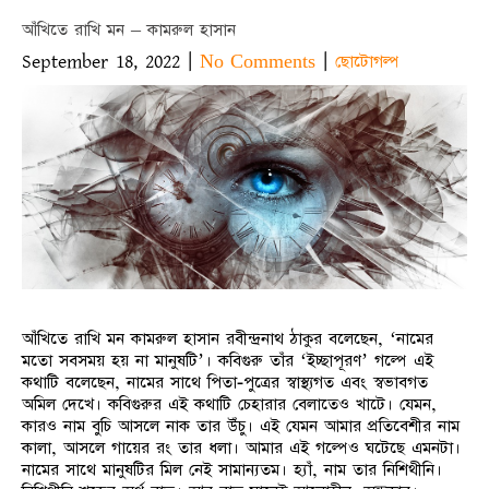
আঁখিতে রাখি মন – কামরুল হাসান
September 18, 2022
|
|
No Comments
ছোটোগল্প
আঁখিতে রাখি মন কামরুল হাসান রবীন্দ্রনাথ ঠাকুর বলেছেন, ‘নামের
মতো সবসময় হয় না মানুষটি’। কবিগুরু তাঁর ‘ইচ্ছাপূরণ’ গল্পে এই
কথাটি বলেছেন, নামের সাথে পিতা-পুত্রের স্বাস্থ্যগত এবং স্বভাবগত
অমিল দেখে। কবিগুরুর এই কথাটি চেহারার বেলাতেও খাটে। যেমন,
কারও নাম বুচি আসলে নাক তার উঁচু। এই যেমন আমার প্রতিবেশীর নাম
কালা, আসলে গায়ের রং তার ধলা। আমার এই গল্পেও ঘটেছে এমনটা।
নামের সাথে মানুষটির মিল নেই সামান্যতম। হ্যাঁ, নাম তার নিশিথীনি।