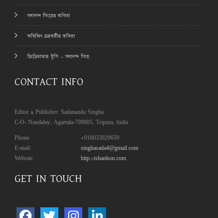
সদানন্দ সিংহের কবিতা
অভিজিৎ চক্রবর্তীর কবিতা
চিংড়িমামার টুপি – সদানন্দ সিংহ
CONTACT INFO
Editor & Publisher: Sadananda Singha
C/O- Nandalay, Agartala-799005, Tripura, India
Phone:
+916033029659
E-mail:
singhasada4@gmail.com
Website:
http://ishankon.com
GET IN TOUCH