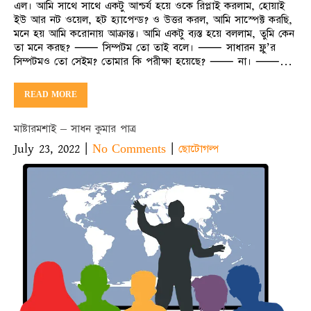
এল। আমি সাথে সাথে একটু আশ্চর্য হয়ে ওকে রিপ্লাই করলাম, হোয়াই
ইউ আর নট ওয়েল, হট হ্যাপেন্ড? ও উত্তর করল, আমি সাস্পেক্ট করছি,
মনে হয় আমি করোনায় আক্রান্ত। আমি একটু ব্যস্ত হয়ে বললাম, তুমি কেন
তা মনে করছ? ⸺ সিম্পটম তো তাই বলে। ⸺ সাধারন ফ্লু’র
সিম্পটমও তো সেইম? তোমার কি পরীক্ষা হয়েছে? ⸺ না। ⸺…
READ MORE
মাষ্টারমশাই – সাধন কুমার পাত্র
July 23, 2022
|
|
No Comments
ছোটোগল্প