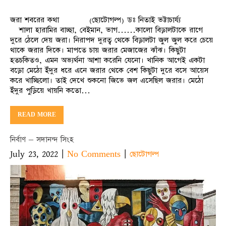
জরা শবরের কথা (ছোটোগল্প) ডঃ নিতাই ভট্টাচার্য্য
শালা হারামির বাচ্ছা, বেইমান, ভাগ……কালো বিড়ালটাকে রাগে
দুরে ঠেলে দেয় জরা। নিরাপদ দুরত্ব থেকে বিড়ালটা জুল জুল করে চেয়ে
থাকে জরার দিকে। মাপতে চায় জরার মেজাজের ঝাঁঝ। কিছুটা
হতচকিতও, এমন অভ্যর্থনা আশা করেনি যেনো। খানিক আগেই একটা
বড়ো মেঠো ইঁদুর ধরে এনে জরার থেকে বেশ কিছুটা দুরে বসে আয়েস
করে খাচ্ছিলো। তাই দেখে শুকনো জিভে জল এসেছিল জরার। মেঠো
ইঁদুর পুড়িয়ে খায়নি কতো…
READ MORE
নির্বাণ – সদানন্দ সিংহ
July 23, 2022
|
|
No Comments
ছোটোগল্প