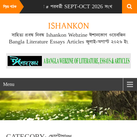
026 সংখ্যা # পরবর্তী SEPT-OCT 2026 সংখ্যা প্রকাশিত হবে SEPT মাস
প্রিয় পাঠক
ISHANKON
সাহিত্য প্রবন্ধ নিবন্ধ Ishankon Webzine ঈশানকোণ ওয়েবজিন
Bangla Literature Essays Articles জুলাই-অগাস্ট ২০২৬ ইং
Menu
CATEGORY: ছোটোগল্প