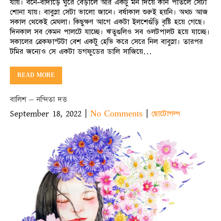
যায়। বনে-বাদাড়ে ঘুরে বেড়ালে আর একটু মন দিয়ে কান পাতলে সেটা
শোনা যায়। বাবুস্না সেটা ভালো জানে। বর্ষাকাল শুরুই হয়নি। অথচ আজ
সকাল থেকেই মেঘলা। কিছুক্ষণ আগে একটা ইলশেগুঁড়ি বৃষ্টি হয়ে গেছে।
দিনকাল সব কেমন পালটে যাচ্ছে। ঋতুগুলিও সব ওলটপালট হয়ে যাচ্ছে।
সকালের ব্রেকফাস্টটা বেশ একটু হেভি করে সেরে নিল বাবুস্না। তারপর
টমির জন্যেও সে একটা ডগফুডের ডালি সাজিয়ে…
READ MORE
বালিশ – নন্দিতা দত্ত
September 18, 2022
|
|
No Comments
ছোটোগল্প