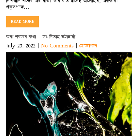
নিশিথীনি শব্দের অর্থ রাত। আর রাত মানেই আলোহীন, অন্ধকার।
প্রকৃতপক্ষে…
READ MORE
জরা শবরের কথা – ডঃ নিতাই ভট্টাচার্য্য
July 23, 2022
|
|
No Comments
ছোটোগল্প