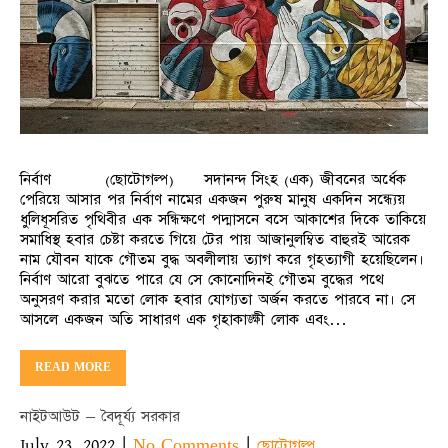
নির্বাণ (ছোটোগল্প) সদানন্দ সিংহ (এক) জীবনের অর্ধেক
পেরিয়ে আসার পর নির্বাণ নামের একজন পুরুষ মানুষ একদিন সন্ধ্যেয়
ধুলিধূসরিত পৃথিবীর এক সন্ধিক্ষণে পদ্মাসনে বসে আকাশের দিকে তাকিয়ে
সমাধিস্থ হবার চেষ্টা করতে গিয়ে টের পায় আজানুলম্বিত বাহুরই আরেক
নাম যৌবন যাকে গৌতম বুদ্ধ অবলীলায় ত্যাগ করে গৃহত্যাগী হয়েছিলেন।
নির্বাণ আরো বুঝতে পারে যে সে কোনোদিনই গৌতম বুদ্ধের পথে
অনুসরণ করার মতো লোক হবার যোগ্যতা অর্জন করতে পারবে না। সে
আসলে একজন অতি সাধারণ এক গৃহাকাঙ্ক্ষী লোক এবং…
READ MORE
নাইটআউট – বৈদূর্য্য সরকার
July 23, 2022
|
|
No Comments
ছোটোগল্প