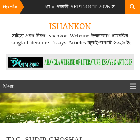
AUG 2026 সংখ্যা # পরবর্তী SEPT-OCT 2026 সংখ্যা প্রকাশিত হবে SE
প্রিয় পাঠক
ISHANKON
সাহিত্য প্রবন্ধ নিবন্ধ Ishankon Webzine ঈশানকোণ ওয়েবজিন
Bangla Literature Essays Articles জুলাই-অগাস্ট ২০২৬ ইং
Menu
TAG: SUDIP GHOSHAL