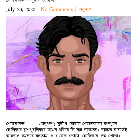
শোভনানন্দ – সুদীপ ঘোষাল
July 23, 2022
|
|
No Comments
অনুগল্প
শোভনানন্দ (অনুগল্প) সুদীপ ঘোষাল শোভনকাকা ফাল্গুনে
হোলিকার কুশপুত্তলিকায় আগুন ধরিয়ে কি নাচ নাচতেন। নাচতে নাচতেই
আমরাও সমস্বরে বলতাম, ধূ ধূ নেড়া পোড়া, হোলিকার দেহ পোড়া।