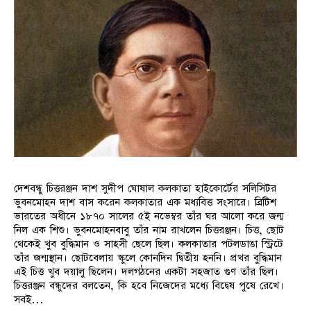
দেশবন্ধু চিত্তরঞ্জন দাশ সুদীপ ঘোষাল কলকাতা হাইকোর্টের সলিসিটর
ভুবনমোহন দাশ বাস করেন কলকাতার এক মধ্যবিত্ত সংসারে। ব্রিটিশ
ভারতের অধীনে ১৮৭০ সালের ৫ই নভেম্বর তাঁর ঘর আলো করে জন্ম
নিল এক শিশু। ভুবনমোহনবাবু তাঁর নাম রাখলেন চিত্তরঞ্জন। চিত্ত, ছোট
থেকেই খুব বুদ্ধিমান ও সাহসী ছেলে ছিল। কলকাতার পটলডাঙা স্ট্রিটে
তাঁর জন্মস্থান। ছোটবেলায় স্কুলে কোনদিন দ্বিতীয় হননি। প্রখর বুদ্ধিমান
এই চিত্ত খুব দয়ালু ছিলেন। দলগঠনের একটা সহজাত গুণ তাঁর ছিল।
চিত্তরঞ্জন বন্ধুদের বলতেন, কি হবে নিজেদের মধ্যে বিদ্বেষ পুষে রেখে।
সবই…