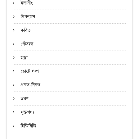
ইদানীং
উপন্যাস
কবিতা
গেঁজেল
ছড়া
ছোটোগল্প
প্রবন্ধ-নিবন্ধ
ভ্রমণ
মুক্তগদ্য
হিজিবিজি