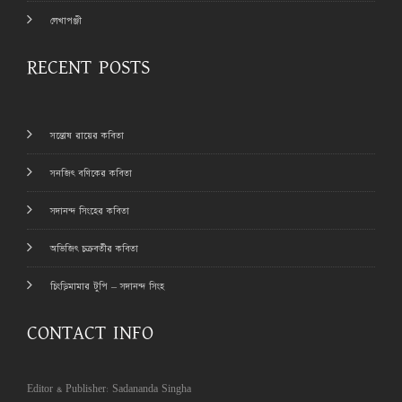
লেখাপঞ্জী
RECENT POSTS
সন্তোষ রায়ের কবিতা
সনজিৎ বণিকের কবিতা
সদানন্দ সিংহের কবিতা
অভিজিৎ চক্রবর্তীর কবিতা
চিংড়িমামার টুপি – সদানন্দ সিংহ
CONTACT INFO
Editor & Publisher: Sadananda Singha