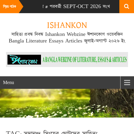
026 সংখ্যা # পরবর্তী SEPT-OCT 2026 সংখ্যা প্রকাশিত হবে SEPT মা
প্রিয় পাঠক
ISHANKON
সাহিত্য প্রবন্ধ নিবন্ধ Ishankon Webzine ঈশানকোণ ওয়েবজিন
Bangla Literature Essays Articles জুলাই-অগাস্ট ২০২৬ ইং
Menu
TAG: সদানন্দ সিংহের ছোটদের সাহিত্য