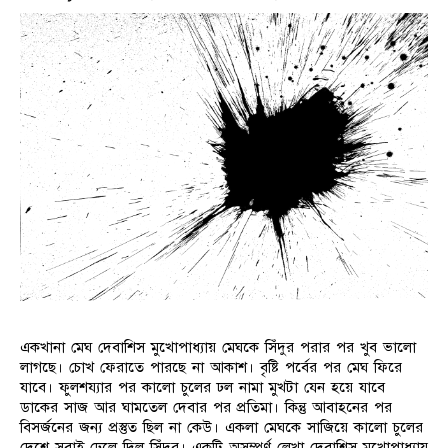
একখানা মেঘ দেবাশিস মুখোপাধ্যায় মেঘকে সিঁদুর পরার পর খুব ভালো
লাগছে। চোখ ফেরাতে পারছে না আকাশ। বৃষ্টি পর্বের পর মেঘ ফিরে
যাবে। ফুলশয্যার পর কালো চুলের ঢল নামা মুখটা যেন হয়ে যাবে
ডাকের সাজ আর ঘামতেল দেবার পর প্রতিমা। কিন্তু আবাহনের পর
বিসর্জনের জন্য প্রস্তুত ছিল না কেউ। একলা মেঘকে সাজিয়ে কালো চুলের
দেশে সবাই ঢেলে দিল সিঁদুর। একটি অসম্পূর্ণ লেখা দেবাশিস মুখোপাধ্যায়