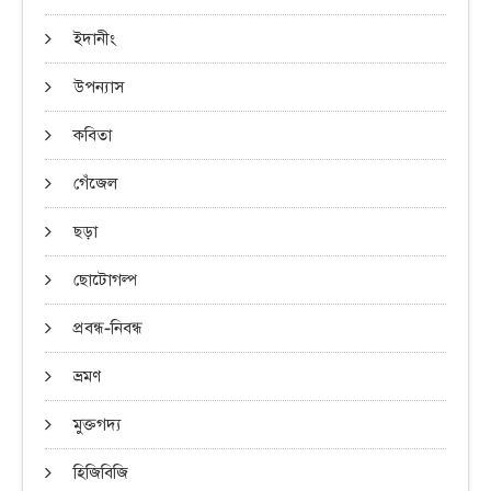
ইদানীং
উপন্যাস
কবিতা
গেঁজেল
ছড়া
ছোটোগল্প
প্রবন্ধ-নিবন্ধ
ভ্রমণ
মুক্তগদ্য
হিজিবিজি