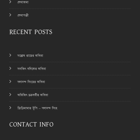
লেখাজমা
লেখাপঞ্জী
RECENT POSTS
সন্তোষ রায়ের কবিতা
সনজিৎ বণিকের কবিতা
সদানন্দ সিংহের কবিতা
অভিজিৎ চক্রবর্তীর কবিতা
চিংড়িমামার টুপি – সদানন্দ সিংহ
CONTACT INFO