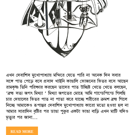
এখন দেবাশিস মুখোপাধ্যায় মন্দিরে যেতে পারি না অনেক দিন সবার
সঙ্গে পাত পেড়ে বসে প্রসাদ খাইনি কাঙালি ভোজনের ভিতর বসে আছেন
রামকৃষ্ণ তিনি পরিষ্কার করছেন তাদের পাত উচ্ছিষ্ট খেতে খেতে বলছেন,
‘ব্রহ্ম সত্য জগৎ মিথ্যা ‘ মিথ্যা জগতের মোহে আমি গান্ডেপিন্ডে গিলছি
চার দেয়ালের ভিতর পাত না পাতা ঝরে যাচ্ছে শরীরের ক্রমশ ব্রহ্ম গিলে
নিচ্ছে আমাকেও রূপান্তর দেবাশিস মুখোপাধ্যায় কারো মতো হওয়া হল না
আমার সারাদিন বৃষ্টির পর ডাঙা পুকুর একটা ভাঙা বাড়ি এখন মাটি যদিও
মৃত্যুর পর জানা…
READ MORE