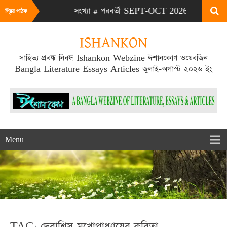
G 2026 সংখ্যা # পরবর্তী SEPT-OCT 2026 সংখ্যা প্রকাশিত হবে SEPT
প্রিয় পাঠক
ISHANKON
সাহিত্য প্রবন্ধ নিবন্ধ Ishankon Webzine ঈশানকোণ ওয়েবজিন
Bangla Literature Essays Articles জুলাই-অগাস্ট ২০২৬ ইং
Menu
TAG: দেবাশিস মুখোপাধ্যায়ের কবিতা