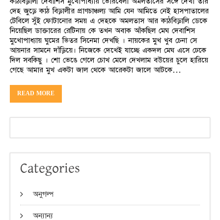
কাঠবিড়ালী দেবাশিস মুখোপাধ্যায় ভোরবেলা অমলতাসের সঙ্গে দেখা তার
দেহ জুড়ে কাঠ বিড়ালীর প্রাণচাঞ্চল্য আমি যেন আমিতে নেই হাসপাতালের
টেবিলে সুঁই ফোটানোর সময় এ দেহকে অমলতাস আর কাঠবিড়ালি ডেকে
নিয়েছিল ডাক্তারের রেটিনায় কে তখন অবাক আঁকছিল মেঘ দেবাশিস
মুখোপাধ্যায় ঘুমের ভিতর সিনেমা দেখছি । নায়কের মুখ খুব চেনা সে
আয়নার সামনে দাঁড়িয়ে। নিজেকে দেখেই যাচ্ছে একদল মেঘ এসে ঢেকে
দিল সবকিছু । শো ভেঙে গেলে চোখ মেলে দেখলাম বউয়ের চুলে হারিয়ে
গেছে আমার মুখ একটা জাল থেকে আরেকটা জালে আটকে…
READ MORE
Categories
অনুগল্প
অন্যান্য