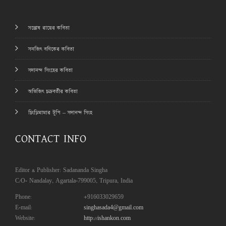
সন্তোষ রায়ের কবিতা
সনজিৎ বণিকের কবিতা
সদানন্দ সিংহের কবিতা
অভিজিৎ চক্রবর্তীর কবিতা
চিংড়িমামার টুপি – সদানন্দ সিংহ
CONTACT INFO
Editor & Publisher: Sadananda Singha
C/O- Nandalay, Agartala-799005, Tripura, India
Phone:
+916033029659
E-mail:
singhasada4@gmail.com
Website:
http://ishankon.com