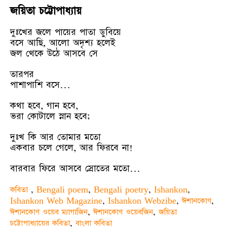
জয়িতা চট্টোপাধ্যায়
দুঃখের জলে পায়ের পাতা ডুবিয়ে
বসে আছি, আলো অদৃশ্য হলেই
জল থেকে উঠে আসবে সে
তারপর
পাশাপাশি বসে…
কথা হবে, গান হবে,
ভরা কোটালে স্নান হবে;
দুঃখ কি আর তোমার মতো
একবার চলে গেলে, আর ফিরবে না!
বারবার ফিরে আসবে স্রোতের মতো…
কবিতা
,
Bengali poem
,
Bengali poetry
,
Ishankon
,
Ishankon Web Magazine
,
Ishankon Webzibe
,
ঈশানকোণ
,
ঈশানকোণ ওয়েব ম্যাগাজিন
,
ঈশানকোণ ওয়েবজিন
,
জয়িতা
চট্টোপাধ্যায়ের কবিতা
,
বাংলা কবিতা