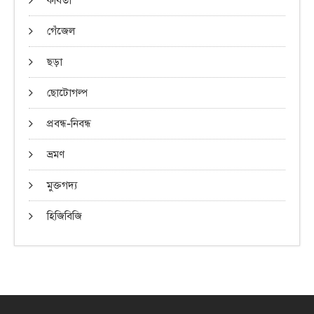
কবিতা
গেঁজেল
ছড়া
ছোটোগল্প
প্রবন্ধ-নিবন্ধ
ভ্রমণ
মুক্তগদ্য
হিজিবিজি