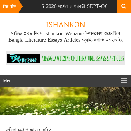
# এটা JULY-AUG 2026 সংখ্যা # পরবর্তী SEPT-OCT 2026 সংখ্যা প্রক
প্রিয় পাঠক
ISHANKON
সাহিত্য প্রবন্ধ নিবন্ধ Ishankon Webzine ঈশানকোণ ওয়েবজিন
Bangla Literature Essays Articles জুলাই-অগাস্ট ২০২৬ ইং
Menu
জয়িতা চট্টোপাধ্যায়ের কবিতা