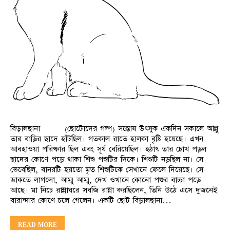
বিড়ালছানা (ছোটোদের গল্প) সন্তোষ উৎসুক একদিন সকালে আন্নু
তার বাড়ির ছাদে হাঁটছিল। গতকাল রাতে হালকা বৃষ্টি হয়েছে। এখন
আবহাওয়া পরিষ্কার ছিল এবং সূর্য বেরিয়েছিল। হঠাৎ তার চোখ পড়ল
ছাদের কোণে পড়ে থাকা শিশু পশুটির দিকে। শিশুটি নড়ছিল না। সে
ভেবেছিল, বানরটি হয়তো মৃত শিশুটিকে সেখানে ফেলে দিয়েছে। সে
ডাকতে লাগলো, আম্মু আম্মু, দেখ ওখানে কোনো পশুর বাচ্চা পড়ে
আছে। মা নিচে রান্নাঘরে সবজি রান্না করছিলেন, তিনি উঠে এসে দুজনেই
বারান্দার কোণে চলে গেলেন। একটি ছোট বিড়ালছানা…
READ MORE