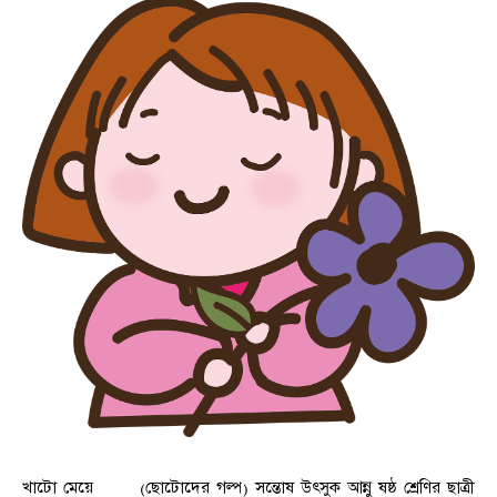
খাটো মেয়ে (ছোটোদের গল্প) সন্তোষ উৎসুক আন্নু ষষ্ঠ শ্রেণির ছাত্রী