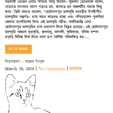
সহকারী তোতন এবার পশ্চিমে পাড়ি দিলেন। সুমনদা তোতনকে বলেন,
বেড়াতে যাওয়ার আগে পড়তে হয়, জানতে হয় অঞ্চলটির সম্বন্ধে কিছু
কথা। তিনি বলতে থাকেন, “ছোটনাগপুর মালভূমি ভারতীয় উপদ্বীপীয়
মালভূমির অন্তর্গত। প্রায় সমগ্র ঝাড়খণ্ড রাজ্য এবং পশ্চিমবঙ্গের পুরুলিয়া
জেলার অংশবিশেষ নিয়ে এই মালভূমি গঠিত। কর্কটক্রান্তি রেখা
ছোটনাগপুর মালভূমির প্রায় মধ্যভাগ দিয়ে বিস্তৃত হয়েছে। এই ছোটনাগপুর
মালভূমি অঞ্চলে ভূপ্রকৃতি, জলবায়ু, নদনদী, কৃষিকাজ, খনিজ সম্পদ
প্রভৃতি বিভিন্ন দিক দিয়ে নানা রূপ বৈশিষ্ট্য পরিলক্ষিত হয়।…
READ MORE
বিড়ালছানা – সন্তোষ উৎসুক
March 20, 2024
|
|
No Comments
হিজিবিজি