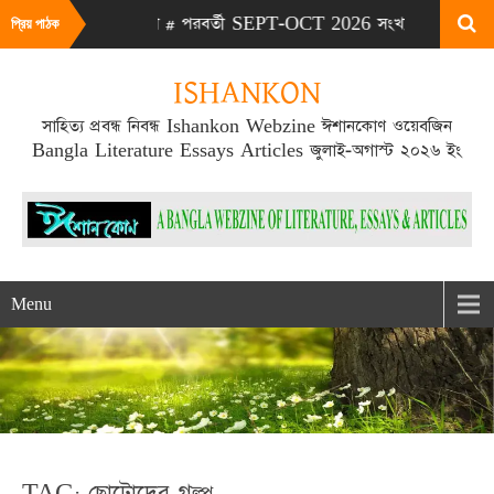
026 সংখ্যা # পরবর্তী SEPT-OCT 2026 সংখ্যা প্রকাশিত হবে SEPT মা
প্রিয় পাঠক
ISHANKON
সাহিত্য প্রবন্ধ নিবন্ধ Ishankon Webzine ঈশানকোণ ওয়েবজিন
Bangla Literature Essays Articles জুলাই-অগাস্ট ২০২৬ ইং
Menu
TAG: ছোটোদের গল্প