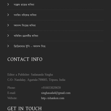
সন্তোষ রায়ের কবিতা
সনজিৎ বণিকের কবিতা
সদানন্দ সিংহের কবিতা
অভিজিৎ চক্রবর্তীর কবিতা
চিংড়িমামার টুপি – সদানন্দ সিংহ
CONTACT INFO
Editor & Publisher: Sadananda Singha
C/O- Nandalay, Agartala-799005, Tripura, India
Phone:
+916033029659
E-mail:
singhasada4@gmail.com
Website:
http://ishankon.com
GET IN TOUCH