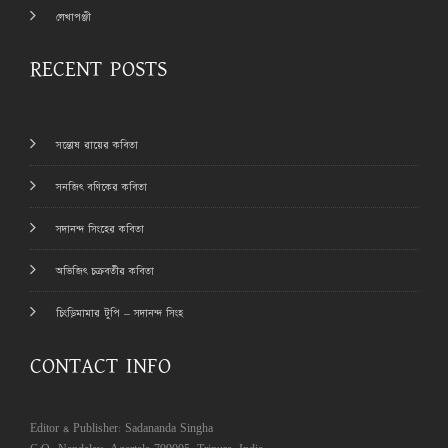
লেখাপঞ্জী
RECENT POSTS
সন্তোষ রায়ের কবিতা
সনজিৎ বণিকের কবিতা
সদানন্দ সিংহের কবিতা
অভিজিৎ চক্রবর্তীর কবিতা
চিংড়িমামার টুপি – সদানন্দ সিংহ
CONTACT INFO
Editor & Publisher: Sadananda Singha