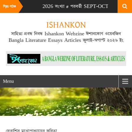
এটা JULY-AUG 2026 সংখ্যা # পরবর্তী SEPT-OCT 2026 সংখ্যা প্রকাশ
প্রিয় পাঠক
ISHANKON
সাহিত্য প্রবন্ধ নিবন্ধ Ishankon Webzine ঈশানকোণ ওয়েবজিন
Bangla Literature Essays Articles জুলাই-অগাস্ট ২০২৬ ইং
Menu
দেবাশিস মুখোপাধ্যায়ের কবিতা