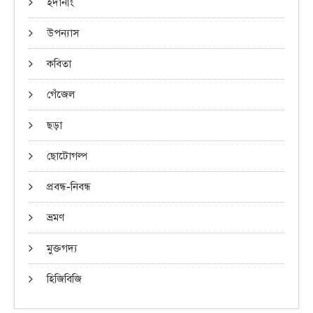
ইদানীং
উপন্যাস
কবিতা
গেঁজেল
ছড়া
ছোটোগল্প
প্রবন্ধ-নিবন্ধ
ভ্রমণ
মুক্তগদ্য
হিজিবিজি