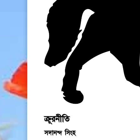
ক্রূরনীতি
সদানন্দ সিংহ