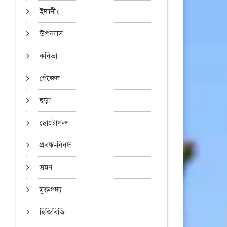
ইদানীং
উপন্যাস
কবিতা
গেঁজেল
ছড়া
ছোটোগল্প
প্রবন্ধ-নিবন্ধ
ভ্রমণ
মুক্তগদ্য
হিজিবিজি