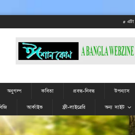
# এটা JULY-
অনুগল্প
কবিতা
প্রবন্ধ-নিবন্ধ
উপন্যাস
বিজি
আর্কাইভ
ফ্রী-লাইব্রেরি
অন্য সাইট