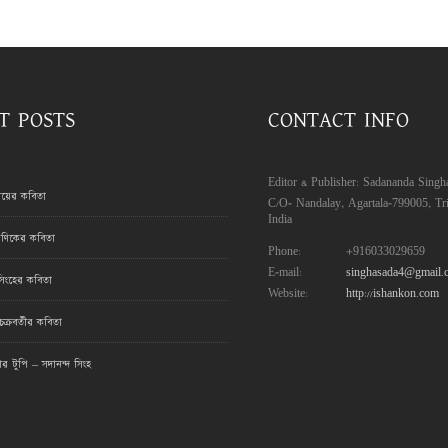
T POSTS
CONTACT INFO
Editor & Publisher: Sadananda Singh
রায়ের কবিতা
C/O- Nandalay, Agartala-799005, Tri
India
ণিকের কবিতা
Phone:
+916033029659
E-mail:
singhasada4@gmail.
সিংহের কবিতা
Website:
http://ishankon.com
ক্রবর্তীর কবিতা
মার টুপি – সদানন্দ সিংহ