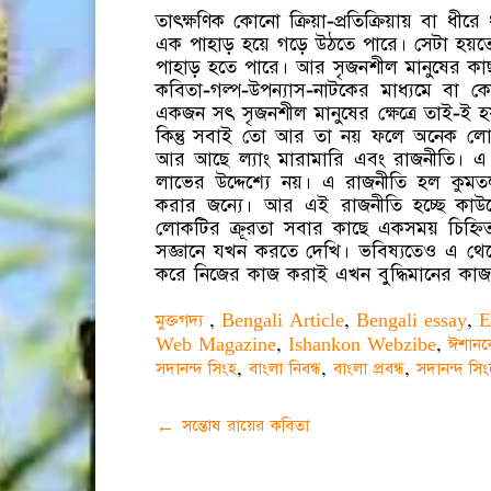
তাৎক্ষণিক কোনো ক্রিয়া-প্রতিক্রিয়ায় বা 
এক পাহাড় হয়ে গড়ে উঠতে পারে। সেটা হয়তো 
পাহাড় হতে পারে। আর সৃজনশীল মানুষের কাছ
কবিতা-গল্প-উপন্যাস-নাটকের মাধ্যমে বা কোন
একজন সৎ সৃজনশীল মানুষের ক্ষেত্রে তাই-ই 
কিন্তু সবাই তো আর তা নয় ফলে অনেক লোককে
আর আছে ল্যাং মারামারি এবং রাজনীতি। এ র
লাভের উদ্দেশ্যে নয়। এ রাজনীতি হল কুমতল
করার জন্যে। আর এই রাজনীতি হচ্ছে কাউ
লোকটির ক্রূরতা সবার কাছে একসময় চিহ্নিত
সজ্ঞানে যখন করতে দেখি। ভবিষ্যতেও এ থেকে
করে নিজের কাজ করাই এখন বুদ্ধিমানের কাজ
মুক্তগদ্য
,
Bengali Article
,
Bengali essay
,
E
Web Magazine
,
Ishankon Webzibe
,
ঈশান
সদানন্দ সিংহ
,
বাংলা নিবন্ধ
,
বাংলা প্রবন্ধ
,
সদানন্দ সিংহ
Post
←
সন্তোষ রায়ের কবিতা
navigation