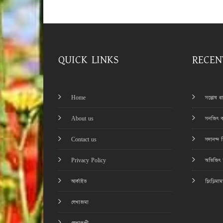
QUICK LINKS
RECEN
Home
সন্তোষ 
About us
সনজিৎ ব
Contact us
সদানন্দ 
Privacy Policy
অভিজিৎ চ
আর্কাইভ
চিংড়িমা
লেখাজমা