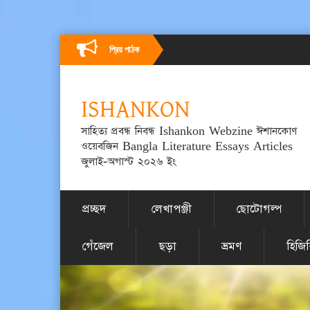
প্রিয় পাঠক
ISHANKON
সাহিত্য প্রবন্ধ নিবন্ধ Ishankon Webzine ঈশানকোণ
ওয়েবজিন Bangla Literature Essays Articles
জুলাই-অগাস্ট ২০২৬ ইং
প্রচ্ছদ
লেখাপঞ্জী
ছোটোগল্প
গেঁজেল
ছড়া
ভ্রমণ
হিজি