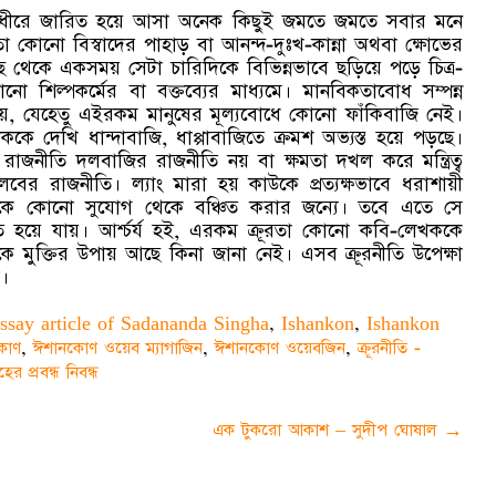
ধীরে ধীরে জারিত হয়ে আসা অনেক কিছুই জমতে জমতে সবার মনে
কোনো বিস্বাদের পাহাড় বা আনন্দ-দুঃখ-কান্না অথবা ক্ষোভের
 থেকে একসময় সেটা চারিদিকে বিভিন্নভাবে ছড়িয়ে পড়ে চিত্র-
ো শিল্পকর্মের বা বক্তব্যের মাধ্যমে। মানবিকতাবোধ সম্পন্ন
হয়, যেহেতু এইরকম মানুষের মূল্যবোধে কোনো ফাঁকিবাজি নেই।
 দেখি ধান্দাবাজি, ধাপ্পাবাজিতে ক্রমশ অভ্যস্ত হয়ে পড়ছে।
াজনীতি দলবাজির রাজনীতি নয় বা ক্ষমতা দখল করে মন্ত্রিত্ব
বের রাজনীতি। ল্যাং মারা হয় কাউকে প্রত্যক্ষভাবে ধরাশায়ী
কে কোনো সুযোগ থেকে বঞ্চিত করার জন্যে। তবে এতে সে
 হয়ে যায়। আর্শ্চর্য হই, এরকম ক্রূরতা কোনো কবি-লেখককে
 মুক্তির উপায় আছে কিনা জানা নেই। এসব ক্রূরনীতি উপেক্ষা
।
ssay article of Sadananda Singha
,
Ishankon
,
Ishankon
কোণ
,
ঈশানকোণ ওয়েব ম্যাগাজিন
,
ঈশানকোণ ওয়েবজিন
,
ক্রূরনীতি -
ের প্রবন্ধ নিবন্ধ
এক টুকরো আকাশ – সুদীপ ঘোষাল
→