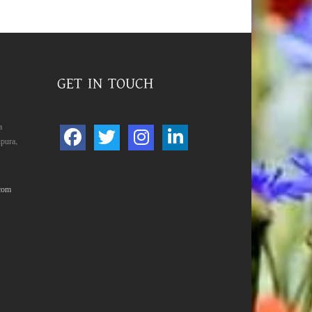
GET IN TOUCH
a
pura,
com