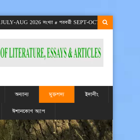
AUG 2026 সংখ্যা # পরবর্তী SEPT-OCT 2026 সংখ্যা প্রকাশিত হবে SE
অন্যান্য
মুক্তগদ্য
ইদানীং
ঈশানকোণ অ্যাপ