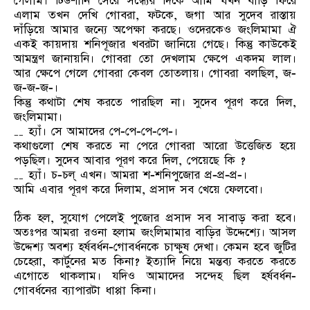
গেলাম। টিউশানি সেরে সন্ধ্যের দিকে আমি যখন বাড়ি ফিরে
এলাম তখন দেখি গোবরা, ফটকে, জগা আর সুদেব রাস্তায়
দাঁড়িয়ে আমার জন্যে অপেক্ষা করছে। ওদেরকেও জংলিমামা ঐ
একই কায়দায় শনিপূজার খবরটা জানিয়ে গেছে। কিন্তু কাউকেই
আমন্ত্রণ জানায়নি। গোবরা তো দেখলাম ক্ষেপে একদম লাল।
আর ক্ষেপে গেলে গোবরা কেবল তোতলায়। গোবরা বলছিল, জ-
জ-জ-জ-।
কিন্তু কথাটা শেষ করতে পারছিল না। সুদেব পূরণ করে দিল,
জংলিমামা।
₋₋ হ্যাঁ। সে আমাদের পে-পে-পে-পে-।
কথাগুলো শেষ করতে না পেরে গোবরা আরো উত্তেজিত হয়ে
পড়ছিল। সুদেব আবার পূরণ করে দিল, পেয়েছে কি ?
₋₋ হ্যাঁ। চ-চল্‌ এখন। আমরা শ-শনিপুজোর প্র-প্র-প্র-।
আমি এবার পূরণ করে দিলাম, প্রসাদ সব খেয়ে ফেলবো।
ঠিক হল, সুযোগ পেলেই পুজোর প্রসাদ সব সাবাড় করা হবে।
অতঃপর আমরা রওনা হলাম জংলিমামার বাড়ির উদ্দেশ্যে। আসল
উদ্দেশ্য অবশ্য হর্ষবর্ধন-গোবর্ধনকে চাক্ষুষ দেখা। কেমন হবে জুটির
চেহেরা, কার্টুনের মত কিনা? ইত্যাদি নিয়ে মন্তব্য করতে করতে
এগোতে থাকলাম। যদিও আমাদের সন্দেহ ছিল হর্ষবর্ধন-
গোবর্ধনের ব্যাপারটা ধাপ্পা কিনা।