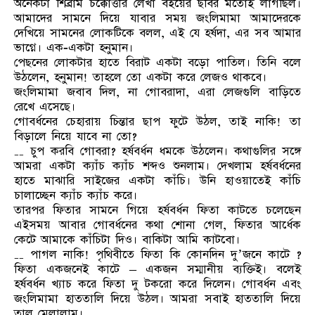
অনেকটা শিব্রাম চক্কোত্তীর লেখা বইয়ের ছবির মতোই লাগছিল।
আমাদের সামনে দিয়ে যাবার সময় জংলিমামা আমাদেরকে
দেখিয়ে সামনের লোকটিকে বলল, এই যে হর্ষদা, এর সব আমার
ভাগ্নে। এক-একটা হনুমান।
পেছনের লোকটার হাতে বিরাট একটা বড়ো পাতিল। তিনি বলে
উঠলেন, হনুমান! তাহলে তো একটা করে লেজও থাকবে।
জংলিমামা জবাব দিল, না গোবরাদা, এরা লেজগুলি বাড়িতে
রেখে এসেছে।
গোবর্ধনের চেহারায় চিন্তার ছাপ ফুটে উঠল, তাই নাকি! তা
বিড়ালে নিয়ে যাবে না তো?
₋₋ চুপ করবি গোবরা? হর্ষবর্ধন ধমকে উঠলেন। কথাগুলির সঙ্গে
আমরা একটা ক্যাঁচ ক্যাঁচ শব্দও শুনলাম। দেখলাম হর্ষবর্ধনের
হাতে মাঝারি সাইজের একটা কাঁচি। উনি হাওয়াতেই কাঁচি
চালাচ্ছেন ক্যাঁচ ক্যাঁচ করে।
তারপর ফিতার সামনে গিয়ে হর্ষবর্ধন ফিতা কাটতে চলেছেন
এইসময় আবার গোবর্ধনের কথা শোনা গেল, ফিতার আর্ধেক
কেটে আমাকে কাঁচিটা দিও। বাকিটা আমি কাটবো।
₋₋ পাগল নাকি! পৃথিবীতে ফিতা কি কোনদিন দু’জনে কাটে ?
ফিতা একজনেই কাটে – একজন সম্মানীয় ব্যক্তিই। বলেই
হর্ষবর্ধন খ্যাচ করে ফিতা দু টকরো করে দিলেন। গোবর্ধন এবং
জংলিমামা হাততালি দিয়ে উঠল। আমরা সবাই হাততালি দিয়ে
তাল মেলালাম।