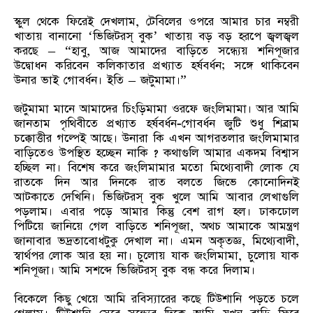
স্কুল থেকে ফিরেই দেখলাম, টেবিলের ওপরে আমার চার নম্বরী
খাতায় বানানো ‘ভিজিটরস্‌ বুক’ খাতায় বড় বড় হরপে জ্বলজ্বল
করছে – “হাবু, আজ আমাদের বাড়িতে সন্ধ্যেয় শনিপূজার
উদ্বোধন করিবেন কলিকাতার প্রখ্যাত হর্ষবর্ধন; সঙ্গে থাকিবেন
উনার ভাই গোবর্ধন। ইতি – জটুমামা।”
জটুমামা মানে আমাদের চিংড়িমামা ওরফে জংলিমামা। আর আমি
জানতাম পৃথিবীতে প্রখ্যাত হর্ষবর্ধন-গোবর্ধন জুটি শুধু শিব্রাম
চক্কোত্তীর গল্পেই আছে। উনারা কি এখন আগরতলার জংলিমামার
বাড়িতেও উপস্থিত হচ্ছেন নাকি ? কথাগুলি আমার একদম বিশ্বাস
হচ্ছিল না। বিশেষ করে জংলিমামার মতো মিথ্যেবাদী লোক যে
রাতকে দিন আর দিনকে রাত বলতে জিভে কোনোদিনই
আটকাতে দেখিনি। ভিজিটরস্‌ বুক খুলে আমি আবার লেখাগুলি
পড়লাম। এবার পড়ে আমার কিন্তু বেশ রাগ হল। ঢাকঢোল
পিটিয়ে জানিয়ে গেল বাড়িতে শনিপূজা, অথচ আমাকে আমন্ত্রণ
জানাবার ভদ্রতাবোধটুকু দেখাল না। এমন অকৃতজ্ঞ, মিথ্যেবাদী,
স্বার্থপর লোক আর হয় না। চুলোয় যাক জংলিমামা, চুলোয় যাক
শনিপূজা। আমি সশব্দে ভিজিটরস্‌ বুক বন্ধ করে দিলাম।
বিকেলে কিছু খেয়ে আমি রবিস্যারের কছে টিউশানি পড়তে চলে