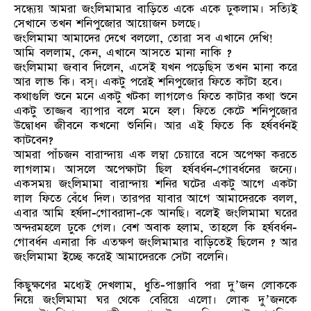
সন্ধ্যেয় আমরা জংলিমামার বাড়িতে একে একে ঢুকলাম। সত্যিই
সেখানে তখন শনিপুজোর আয়োজন চলছে।
জংলিমামা আমাদের দেখে বললো, তোরা সব এখানে দেখি!
আমি বললাম, কেন, এখানে আসতে মানা নাকি ?
জংলিমামা জবাব দিলেন, এসেই যখন পড়েছিস তখন মানা করে
আর লাভ কি। বস্‌। একটু পরেই শনিপুজোর ফিতে কাঁটা হবে।
কথাগুলি শুনে মনে একটু খটকা লাগলেও ফিতে কাটার কথা শুনে
একটু তাজ্জব ব্যাপার বলে মনে হল। ফিতে কেটে শনিপুজোর
উদ্বোধন জীবনে কখনো শুনিনি। আর এই ফিতে কি হর্ষবর্ধনই
কাটবেন?
আমরা পাঁচজন বারান্দায় এক লম্বা চেয়ারে বসে অপেক্ষা করতে
লাগলাম। আসলে অপেক্ষাটা ছিল হর্ষবর্ধন-গোবর্ধনের জন্যে।
একসময় জংলিমামা বারান্দায় শনির ঘটের একটু আগে একটা
লাল ফিতে বেঁধে দিল। তারপর যাবার আগে আমাদেরকে বলল,
এবার আমি হর্ষদা-গোবরাদা-কে আনছি। বলেই জংলিমামা ঘরের
অন্দরমহলে ঢুকে গেল। বেশ অবাক হলাম, তাহলে কি হর্ষবর্ধন-
গোবর্ধন এনারা কি এতক্ষণ জংলিমামার বাড়িতেই ছিলেন ? আর
জংলিমামা ইচ্ছে করেই আমাদেরকে সেটা বলেনি।
কিছুক্ষণের মধ্যেই দেখলাম, ধুতি-পাঞ্জাবি পরা দু’জন লোককে
নিয়ে জংলিমামা ঘর থেকে বেরিয়ে এলো। লোক দু’জনকে