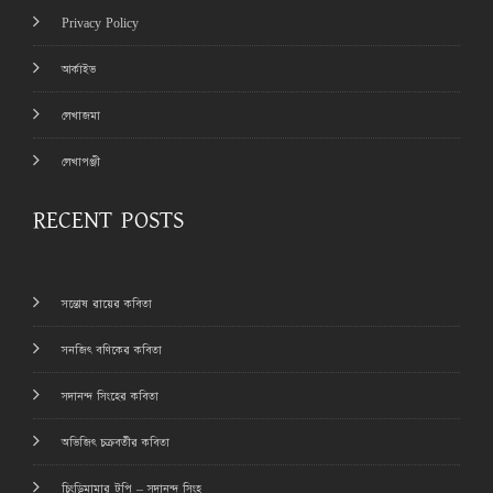
Privacy Policy
আর্কাইভ
লেখাজমা
লেখাপঞ্জী
RECENT POSTS
সন্তোষ রায়ের কবিতা
সনজিৎ বণিকের কবিতা
সদানন্দ সিংহের কবিতা
অভিজিৎ চক্রবর্তীর কবিতা
চিংড়িমামার টুপি – সদানন্দ সিংহ