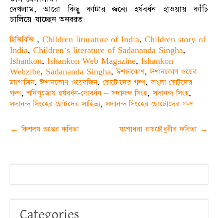
দেখলাম, আরো কিছু কাটার জন্যে হর্ষবর্ধন হাওয়ায় কাঁচি
চালিয়ে যাচ্ছেন অনবরত।
হিজিবিজি
,
Children liturature of India
,
Children story of
India
,
Children's literature of Sadananda Singha
,
Ishankon
,
Ishankon Web Magazine
,
Ishankon
Webzibe
,
Sadananda Singha
,
ঈশানকোণ
,
ঈশানকোণ ওয়েব
ম্যাগাজিন
,
ঈশানকোণ ওয়েবজিন
,
ছোটোদের গল্প
,
বাংলা ছোটদের
গল্প
,
শনিপুজোয় হর্ষবর্ধন-গোবর্ধন – সদানন্দ সিংহ
,
সদানন্দ সিংহ
,
সদানন্দ সিংহের ছোটদের সাহিত্য
,
সদানন্দ সিংহের ছোটোদের গল্প
Post
←
কিশলয় গুপ্তের কবিতা
যশোধরা রায়চৌধুরীর কবিতা
→
navigation
Categories