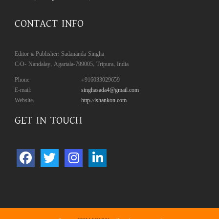
CONTACT INFO
Editor & Publisher: Sadananda Singha
C/O- Nandalay, Agartala-799005, Tripura, India
Phone:
+916033029659
E-mail:
singhasada4@gmail.com
Website:
http://ishankon.com
GET IN TOUCH