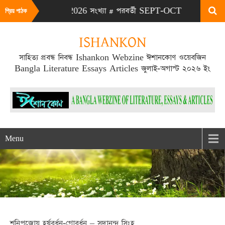
টা JULY-AUG 2026 সংখ্যা # পরবর্তী SEPT-OCT 2026 সংখ্যা প্রকাশিত
প্রিয় পাঠক
ISHANKON
সাহিত্য প্রবন্ধ নিবন্ধ Ishankon Webzine ঈশানকোণ ওয়েবজিন
Bangla Literature Essays Articles জুলাই-অগাস্ট ২০২৬ ইং
Menu
শনিপুজোয় হর্ষবর্ধন-গোবর্ধন – সদানন্দ সিংহ