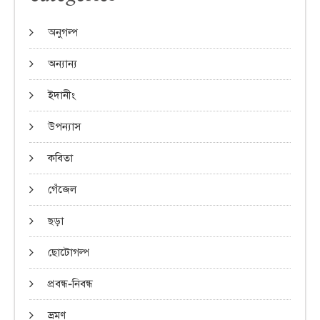
অনুগল্প
অন্যান্য
ইদানীং
উপন্যাস
কবিতা
গেঁজেল
ছড়া
ছোটোগল্প
প্রবন্ধ-নিবন্ধ
ভ্রমণ