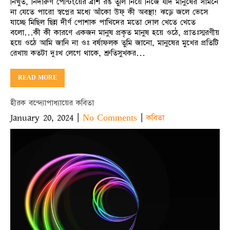
নিখুঁত, নিদারুণ পেন্টিংয়ের ব্রাশ রঙ তুলি নিয়ে নিজে যদি মানুষের সামনে
না যেতে পারো স্বপ্নের মধ্যে আঁকো উফ্ কী অবস্থা! ঝড়ে জলে ভেসে
যাচ্ছে মিছিল ছিন্ন দীর্ণ পোশাক পাখিদের মতো দোল খেতে খেতে
বলো…কী কী কারণে একজন মানুষ প্রকৃত মানুষ হয়ে ওঠে, প্রাতঃস্মরণীয়
হয়ে ওঠে আমি জানি না ওঃ বর্ষাফলক তুমি জানো, মানুষের মুখের প্রতিটি
রেখায় কতটা দুঃখ লেগে থাকে, শ্রুতিসুখকর…
READ MORE
হীরক বন্দ্যোপাধ্যায়ের কবিতা
January 20, 2024
|
|
No Comments
কবিতা