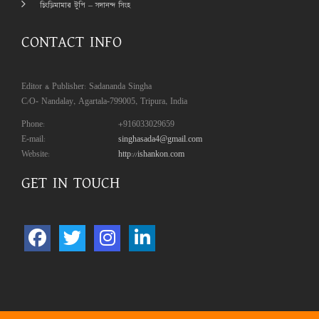
চিংড়িমামার টুপি – সদানন্দ সিংহ
CONTACT INFO
Editor & Publisher: Sadananda Singha
C/O- Nandalay, Agartala-799005, Tripura, India
Phone:
+916033029659
E-mail:
singhasada4@gmail.com
Website:
http://ishankon.com
GET IN TOUCH