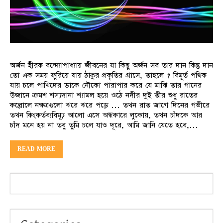
অর্জন হীরক বন্দ্যোপাধ্যায় জীবনের যা কিছু অর্জন সব তার দান কিন্তু দান
তো এক সময় ফুরিয়ে যায় ঠাকুর প্রকৃতির গ্রাসে, তাহলে ? বিমূর্ত পথিক
যায় চলে পাখিদের ডাকে নৌকো পারাপার করে যে মাঝি তার গানের
উজানে ক্রমশ শস্যদানা শ্যামল হয়ে ওঠে নদীর দুই তীর শুধু রাতের
কল্লোলে নক্ষত্রগুলো ঝরে ঝরে পড়ে … তখন রাত জাগে দিনের গভীরে
তখন কিংকর্তব্যবিমূঢ় আলো এসে অন্ধকারে লুকোয়, তখন চাঁদকে আর
চাঁদ মনে হয় না তবু তুমি চলে যাও দূরে, আমি জানি যেতে হবে,…
READ MORE