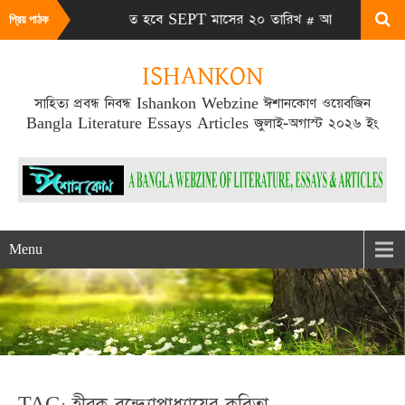
 সংখ্যা প্রকাশিত হবে SEPT মাসের ২০ তারিখ # আমাদের ওয়েবসাইট ভিজ
প্রিয় পাঠক
ISHANKON
সাহিত্য প্রবন্ধ নিবন্ধ Ishankon Webzine ঈশানকোণ ওয়েবজিন
Bangla Literature Essays Articles জুলাই-অগাস্ট ২০২৬ ইং
Menu
TAG: হীরক বন্দ্যোপাধ্যায়ের কবিতা