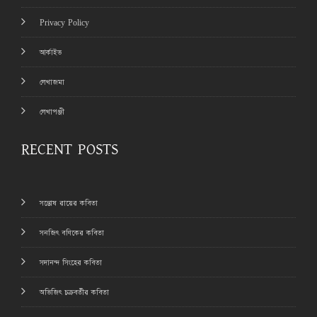
Privacy Policy
আর্কাইভ
লেখাজমা
লেখাপঞ্জী
RECENT POSTS
সন্তোষ রায়ের কবিতা
সনজিৎ বণিকের কবিতা
সদানন্দ সিংহের কবিতা
অভিজিৎ চক্রবর্তীর কবিতা