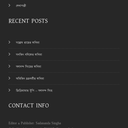
লেখাপঞ্জী
RECENT POSTS
সন্তোষ রায়ের কবিতা
সনজিৎ বণিকের কবিতা
সদানন্দ সিংহের কবিতা
অভিজিৎ চক্রবর্তীর কবিতা
চিংড়িমামার টুপি – সদানন্দ সিংহ
CONTACT INFO
Editor & Publisher: Sadananda Singha