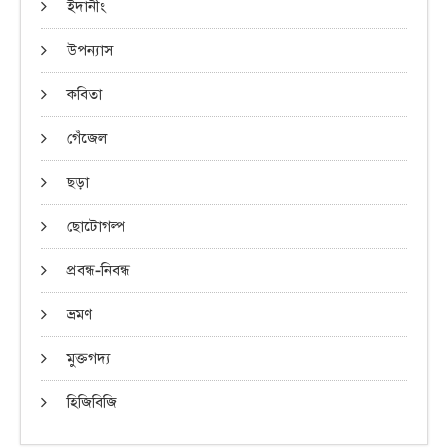
ইদানীং
উপন্যাস
কবিতা
গেঁজেল
ছড়া
ছোটোগল্প
প্রবন্ধ-নিবন্ধ
ভ্রমণ
মুক্তগদ্য
হিজিবিজি