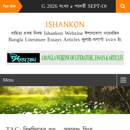
# এটা JULY-AUG 2026 সংখ্যা # পরবর্তী SEPT-OCT 2026 সংখ্যা প্
প্রিয় পাঠক
ISHANKON
সাহিত্য প্রবন্ধ নিবন্ধ Ishankon Webzine ঈশানকোণ ওয়েবজিন
Bangla Literature Essays Articles জুলাই-অগাস্ট ২০২৬ ইং
Menu
TAG: বিশ্বজিতের স্বপ্ন – সদানন্দ সিংহ