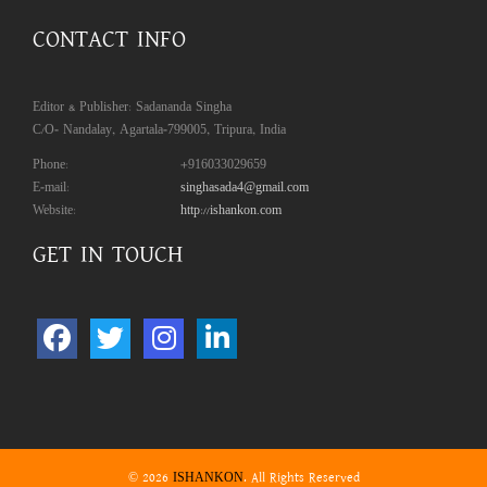
CONTACT INFO
Editor & Publisher: Sadananda Singha
C/O- Nandalay, Agartala-799005, Tripura, India
Phone:
+916033029659
E-mail:
singhasada4@gmail.com
Website:
http://ishankon.com
GET IN TOUCH
© 2026
. All Rights Reserved
ISHANKON