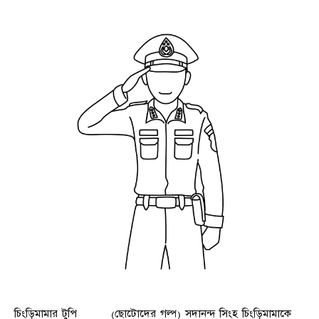
চিংড়িমামার টুপি (ছোটোদের গল্প) সদানন্দ সিংহ চিংড়িমামাকে