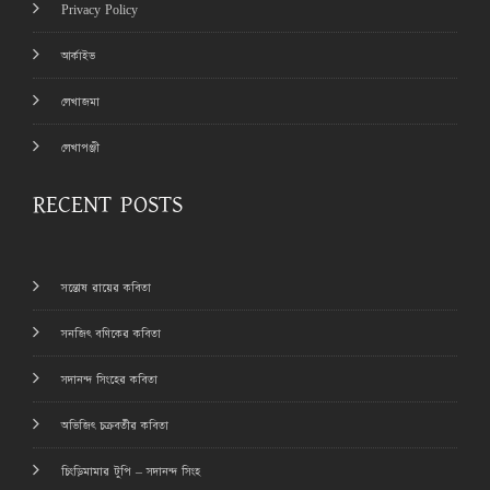
Privacy Policy
আর্কাইভ
লেখাজমা
লেখাপঞ্জী
RECENT POSTS
সন্তোষ রায়ের কবিতা
সনজিৎ বণিকের কবিতা
সদানন্দ সিংহের কবিতা
অভিজিৎ চক্রবর্তীর কবিতা
চিংড়িমামার টুপি – সদানন্দ সিংহ