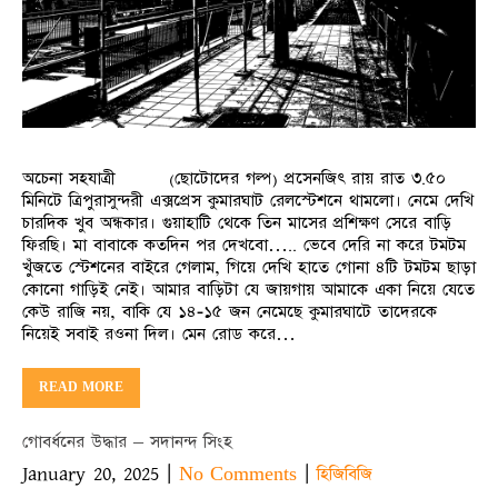
অচেনা সহযাত্রী (ছোটোদের গল্প) প্রসেনজিৎ রায় রাত ৩.৫০
মিনিটে ত্রিপুরাসুন্দরী এক্সপ্রেস কুমারঘাট রেলস্টেশনে থামলো। নেমে দেখি
চারদিক খুব অন্ধকার। গুয়াহাটি থেকে তিন মাসের প্রশিক্ষণ সেরে বাড়ি
ফিরছি। মা বাবাকে কতদিন পর দেখবো….. ভেবে দেরি না করে টমটম
খুঁজতে স্টেশনের বাইরে গেলাম, গিয়ে দেখি হাতে গোনা ৪টি টমটম ছাড়া
কোনো গাড়িই নেই। আমার বাড়িটা যে জায়গায় আমাকে একা নিয়ে যেতে
কেউ রাজি নয়, বাকি যে ১৪-১৫ জন নেমেছে কুমারঘাটে তাদেরকে
নিয়েই সবাই রওনা দিল। মেন রোড করে…
READ MORE
গোবর্ধনের উদ্ধার – সদানন্দ সিংহ
January 20, 2025
|
|
No Comments
হিজিবিজি