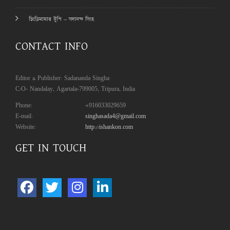
চিংড়িমামার টুপি – সদানন্দ সিংহ
CONTACT INFO
Editor & Publisher: Sadananda Singha
C/O- Nandalay, Agartala-799005, Tripura, India
Phone:
+916033029659
E-mail:
singhasada4@gmail.com
Website:
http://ishankon.com
GET IN TOUCH