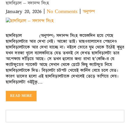
ছাদবিড়াল – সদানন্দ সিংহ
January 20, 2026
|
|
No Comments
অনুগল্প
ছাদবিড়াল (অনুগল্প) সদানন্দ সিংহ কয়েকদিন হয়ে গেছে
ছাদবিড়ালটার আর দেখা নেই। আজো তাই। মাছওয়ালাদের পেছনেও
ছাদবিড়ালটাকে আর দেখা যাচ্ছে না। নইলে ভোরে ঘুম থেকে উঠেই ঝুমুর
যখন দরজা খুলে ব্যালকনিতে যেত তখনই সে দেখত ছাদবিড়ালটা তার
অপেক্ষায় দাঁড়িয়ে আছে। সে তখন হুলোর জন্য রাখা ছ’কেজি-র যে
ক্যাটফুডের প্যাকেট আছে সেখান থেকে প্লেটে কিছু ক্যাটফুড নিয়ে
ছাদবিড়ালটাকে দিত। বিড়ালটা চটপট খেয়েই কার্নিস বেয়ে চলে যেত।
কারণ তাদের হলো এই ছাদবিড়ালটাকে দেখলেই তেড়ে ভাগিয়ে দেয়।
ছাদবিড়ালটা ওইটুকু…
READ MORE