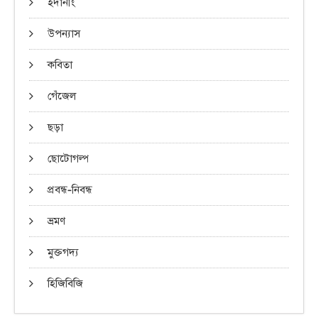
ইদানীং
উপন্যাস
কবিতা
গেঁজেল
ছড়া
ছোটোগল্প
প্রবন্ধ-নিবন্ধ
ভ্রমণ
মুক্তগদ্য
হিজিবিজি