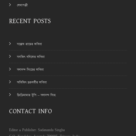
লেখাপঞ্জী
RECENT POSTS
সন্তোষ রায়ের কবিতা
সনজিৎ বণিকের কবিতা
সদানন্দ সিংহের কবিতা
অভিজিৎ চক্রবর্তীর কবিতা
চিংড়িমামার টুপি – সদানন্দ সিংহ
CONTACT INFO
Editor & Publisher: Sadananda Singha