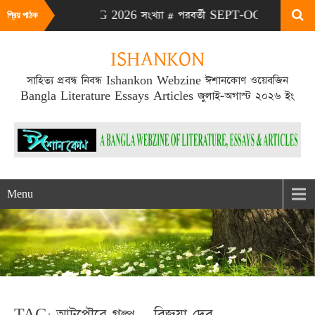
# এটা JULY-AUG 2026 সংখ্যা # পরবর্তী SEPT-OCT 2026 সংখ্যা প্র
প্রিয় পাঠক
ISHANKON
সাহিত্য প্রবন্ধ নিবন্ধ Ishankon Webzine ঈশানকোণ ওয়েবজিন
Bangla Literature Essays Articles জুলাই-অগাস্ট ২০২৬ ইং
Menu
TAG: আটপৌরে গল্প – বিজয়া দেব