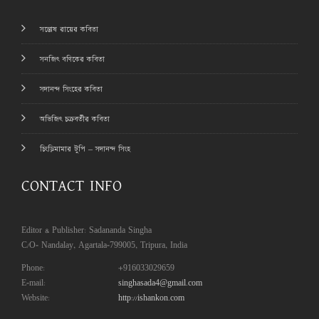
সন্তোষ রায়ের কবিতা
সনজিৎ বণিকের কবিতা
সদানন্দ সিংহের কবিতা
অভিজিৎ চক্রবর্তীর কবিতা
চিংড়িমামার টুপি – সদানন্দ সিংহ
CONTACT INFO
Editor & Publisher: Sadananda Singha
C/O- Nandalay, Agartala-799005, Tripura, India
Phone:
+916033029659
E-mail:
singhasada4@gmail.com
Website:
http://ishankon.com