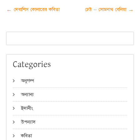
Post
←
দেবাশিস কোনারের কবিতা
ঢেউ – সোমনাথ বেনিয়া
→
navigation
Categories
অনুগল্প
অন্যান্য
ইদানীং
উপন্যাস
কবিতা