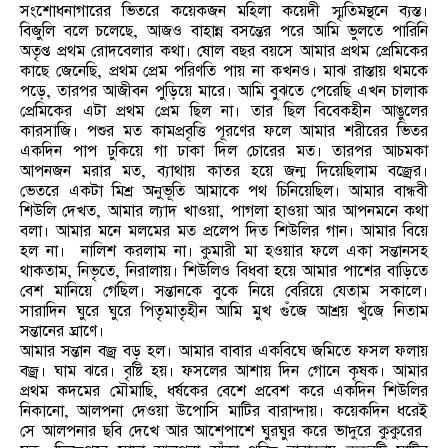
সংশোধনাগারের ভিতরে কয়েকজন মহিলা কয়েদী স্মৃতিমন্থনে ব্যস্ত।
বিজুলি বলে চলেছে, আজও বাহান্ন বসন্তের পরে আমি ভুলতে পারিনি
অতৃপ্ত প্রথম রোদবেলার কথা। ষোল বছর বয়সে আমার প্রথম প্রেমিকের
কাছে জেনেছি, প্রথম প্রেম পরিণতি পায় না কখনও। মাঝ রাস্তায় থমকে
পড়ে, তারপর আজীবন পুড়িয়ে মারে। আমি বুঝতে পেরেছি এখন চালাক
প্রেমিকের এটা প্রথম প্রেম ছিল না। তার ছিল বিবেকহীন আঙুলের
কারসাজি। পশুর মত কামপ্রবৃত্তি পূরণের ফলে আমার শরীরের ভিতর
একদিন পাপ ঢুকিয়ে গা ঢাকা দিল চোরের মত। তারপর আচমকা
আপনজন মরার মত, ব্যাথায় কাতর হয়ে জন্ম দিয়েছিলাম বজ্রের।
ভেতরে একটা মিশ্র অনুভূতি আমাকে পথ চিনিয়েছিল। আমার বান্ধবী
শিউলি দেখত, আমার ল্যাদ খাওয়া, পাগলা হাওয়া আর আপনমনে কথা
বলা। আমার মনে মলমের মত প্রলেপ দিত শিউলির গান। আমার বিয়ে
হল না। নালিশ করলাম না। কুমারী মা হওয়ার ফলে একা সন্তানসহ
থাকতাম, নিভৃতে, নিরালায়। শিউলিও বিধবা হয়ে আমার পাশের বাড়িতে
বেশ মানিয়ে গেছিল। সন্তানকে বুকে নিয়ে বেরিয়ে যেতাম সকালে।
সারাদিন ঘুরে ঘুরে পিতৃমাতৃহীন আমি মুখ গুঁজে আশ্রয় খুঁজে নিতাম
সন্তানের ঘ্রাণে।
আমার সন্তান বজ্র বড় হল। আমার বাবার একবিঘে জমিতে ফসল ফলায়
বজ্র। ঘাম ঝরে। বৃষ্টি হয়। ফসলের আশায় দিন গোনে কৃষক। আমার
প্রথম কদমের মৌমাছি, ধর্ষকের বেশে প্রবেশ করে একদিন শিউলির
নিকানো, আলপনা দেওয়া উপোসি মাটির বারান্দায়। কয়েকদিন ধরেই
সে আলপনার ছবি দেখে আর আশেপাশে ঘুরঘুর করে ভাদুরে কুকুরের