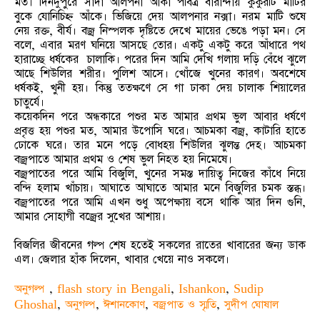
মত। দিনদুপুরে সাদা আলপনা আঁকা পবিত্র বারান্দায় কুকুরটি মাটির
বুকে যোনিচিহ্ন আঁকে। ভিজিয়ে দেয় আলপনার নক্সা। নরম মাটি শুষে
নেয় রক্ত, বীর্য। বজ্র নিস্পলক দৃষ্টিতে দেখে মায়ের ভেঙে পড়া মন। সে
বলে, এবার মরণ ঘনিয়ে আসছে তোর। একটু একটু করে আঁধারে পথ
হারাচ্ছে ধর্ষকের চালাকি। পরের দিন আমি দেখি গলায় দড়ি বেঁধে ঝুলে
আছে শিউলির শরীর। পুলিশ আসে। খোঁজে খুনের কারণ। অবশেষে
ধর্ষকই, খুনী হয়। কিন্তু ততক্ষণে সে গা ঢাকা দেয় চালাক শিয়ালের
চাতুর্যে।
কয়েকদিন পরে অন্ধকারে পশুর মত আমার প্রথম ভুল আবার ধর্ষণে
প্রবৃত্ত হয় পশুর মত, আমার উপোসি ঘরে। আচমকা বজ্র, কাটারি হাতে
ঢোকে ঘরে। তার মনে পড়ে বোধহয় শিউলির ঝুলন্ত দেহ। আচমকা
বজ্রপাতে আমার প্রথম ও শেষ ভুল নিহত হয় নিমেষে।
বজ্রপাতের পরে আমি বিজুলি, খুনের সমস্ত দায়িত্ব নিজের কাঁধে নিয়ে
বন্দি হলাম খাঁচায়। আঘাতে আঘাতে আমার মনে বিজুলির চমক স্তব্ধ।
বজ্রপাতের পরে আমি এখন শুধু অপেক্ষায় বসে থাকি আর দিন গুনি,
আমার সোহাগী বজ্রের সুখের আশায়।
বিজলির জীবনের গল্প শেষ হতেই সকলের রাতের খাবারের জন্য ডাক
এল। জেলার হাঁক দিলেন, খাবার খেয়ে নাও সকলে।
অনুগল্প
,
flash story in Bengali
,
Ishankon
,
Sudip
Ghoshal
,
অনুগল্প
,
ঈশানকোণ
,
বজ্রপাত ও স্মৃতি
,
সুদীপ ঘোষাল