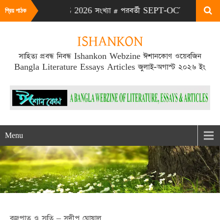
# এটা JULY-AUG 2026 সংখ্যা # পরবর্তী SEPT-OCT 2026 সংখ্যা প্রকা
প্রিয় পাঠক
ISHANKON
সাহিত্য প্রবন্ধ নিবন্ধ Ishankon Webzine ঈশানকোণ ওয়েবজিন
Bangla Literature Essays Articles জুলাই-অগাস্ট ২০২৬ ইং
Menu
বজ্রপাত ও স্মৃতি – সুদীপ ঘোষাল