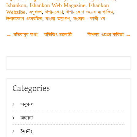
Ishankon
,
Ishankon Web Magazine
,
Ishankon
Webzibe
,
অণুগল্প
,
ঈশানকোণ
,
ঈশানকোণ ওয়েব ম্যাগাজিন
,
ঈশানকোণ ওয়েবজিন
,
বাংলা অনুগল্প
,
সংসার - স্বাতী ধর
Post
←
রতিবাবুর কথা – অভিজিৎ চক্রবর্তী
কিশলয় গুপ্তের কবিতা
→
navigation
Categories
অনুগল্প
অন্যান্য
ইদানীং