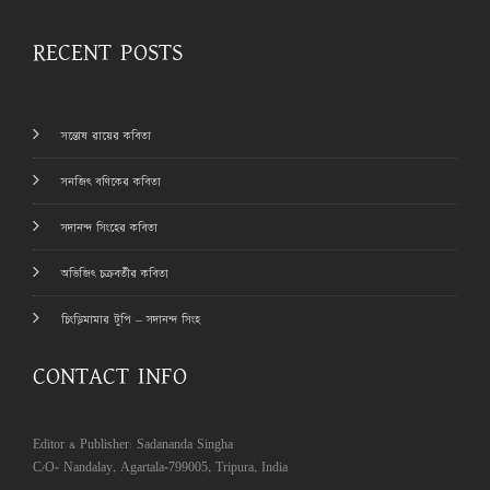
RECENT POSTS
সন্তোষ রায়ের কবিতা
সনজিৎ বণিকের কবিতা
সদানন্দ সিংহের কবিতা
অভিজিৎ চক্রবর্তীর কবিতা
চিংড়িমামার টুপি – সদানন্দ সিংহ
CONTACT INFO
Editor & Publisher: Sadananda Singha
C/O- Nandalay, Agartala-799005, Tripura, India