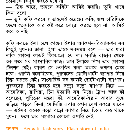
তোমাকে কিছুই করতে হবে না।
— ঠিক আছে, তাহলে কফিটা আমিই করছি। তুমি খাবে
কিনা বলো।
— তুমি কফি করবে ? তাহলেই হয়েছে। কফি, জল চারিদিকে
ফেলে তোমাকে আর কষ্ট করে নোংরা করতে হবে না। আমিই
করে আনছি।
কফি করতে ইলা চলে গেছে। ইলার অ্যাকশন-রিঅ্যাকশন সব
কিছুই সুধন্যর জানা। ইলা তাকে সবসময় বলে — তার দ্বারা
নাকি কোনো কাজই ঠিকমতো হয় না। সবজি বাজার থেকে
শুরু করে সব সাংসারিক কাজ। তবে ইলাকে নিয়ে তার কোনো
টেনশন নেই। কারণ সে গুরুজির কথা অক্ষরে অক্ষরে মেনে
চলে। গুরুজি বলেছিলেন, পুরুষদের ছোটোখাটো ব্যাপার নিয়ে
চিন্তা করতে নেই। সাংসারিক সব কাজই ছোটোখাটো ব্যাপার।
পুরুষদের চিন্তা করতে হবে বড়ো বড়ো ব্যাপার নিয়ে —
আমেরিকা, রাশিয়া, চিন ইত্যাদি সব নিয়ে। ট্রাম্প আজ কী
বলেছেন, পুতিনের মন্তব্য কী, আমেরিকা-ইরান আবার যুদ্ধে
জড়িয়ে পড়বে কিনা, মোদিজি এবার কোন দেশ সফরে যাবেন
— এইসব অনেক বড়ো বড়ো ব্যাপার নিয়ে চিন্তায় ব্যস্ত থাকে
সুধন্য। ফলে তার সংসারে কোনো অশান্তি নেই।
অনুগল্প
,
Bengali flash story
,
Flash story of India
,