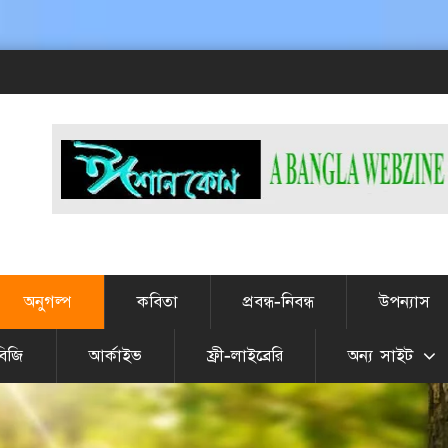
# এটা J
অনুগল্প
কবিতা
প্রবন্ধ-নিবন্ধ
উপন্যাস
বিজি
আর্কাইভ
ফ্রী-লাইব্রেরি
অন্য সাইট