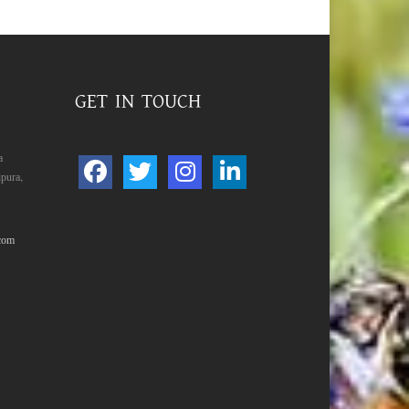
GET IN TOUCH
a
pura,
com