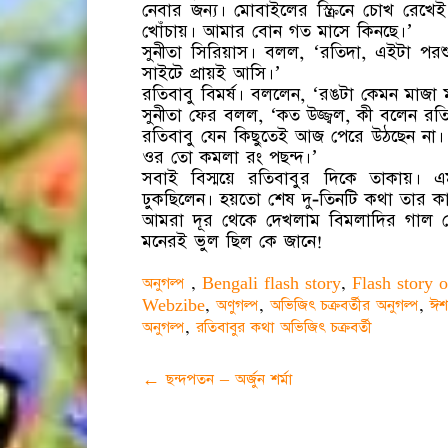
নেবার জন্য। মোবাইলের স্ক্রিনে চোখ রেখে
খোঁচায়। আমার বোন গত মাসে কিনছে।’
সুনীতা সিরিয়াস। বলল, ‘রতিদা, এইটা প
সাইটে প্রায়ই আসি।’
রতিবাবু বিমর্ষ। বললেন, ‘রঙটা কেমন মাজা 
সুনীতা ফের বলল, ‘কত উজ্জ্বল, কী বলেন রত
রতিবাবু যেন কিছুতেই আজ পেরে উঠছেন না। 
ওর তো কমলা রং পছন্দ।’
সবাই বিস্ময়ে রতিবাবুর দিকে তাকায়। 
ঢুকছিলেন। হয়তো শেষ দু-তিনটি কথা তার কা
আমরা দূর থেকে দেখলাম বিমলাদির গাল য
মনেরই ভুল ছিল কে জানে!
অনুগল্প
,
Bengali flash story
,
Flash story o
Webzibe
,
অণুগল্প
,
অভিজিৎ চক্রবর্তীর অনুগল্প
,
ঈশ
অনুগল্প
,
রতিবাবুর কথা অভিজিৎ চক্রবর্তী
Post
←
ছন্দপতন – অর্জুন শর্মা
navigation