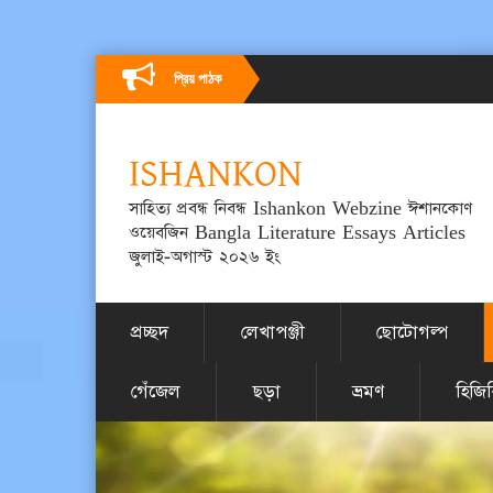
প্রিয় পাঠক
ISHANKON
সাহিত্য প্রবন্ধ নিবন্ধ Ishankon Webzine ঈশানকোণ
ওয়েবজিন Bangla Literature Essays Articles
জুলাই-অগাস্ট ২০২৬ ইং
প্রচ্ছদ
লেখাপঞ্জী
ছোটোগল্প
গেঁজেল
ছড়া
ভ্রমণ
হিজি