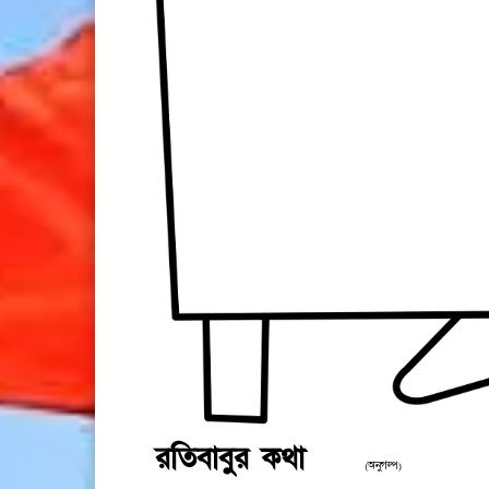
রতিবাবুর কথা
(অনুগল্প)