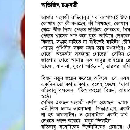
অভিজিৎ চক্রবর্তী
আমার সহকর্মী রতিবাবুর সব ব্যাপারেই উৎ
কোথায় কে কী করছেন, কী লিখছেন, কোথায় 
থেমে উঁকি দিয়ে পেছনে দাঁড়িয়ে দেখবেন, 
পেছনে শ্বাসের শব্দ শুনে ঘুরে তাকিয়ে দ
কিনছে, সপ্তাহ যাইতে না যাইতেই ফাইট্যা চৌ
এছাড়া পৃথিবীর সকল জ্ঞান তার নখদর্পণে। স
গেছে। অনেকটা সবজান্তা গোছের। সেদিন য
জায়গায় গেছে আমার এক দাদুর ভাইয়ের ছেলে
ভালো, যান না, ঘুইরা আইয়েন’, তারপর এশি
বিজন নতুন জয়েন করেছে অফিসে। সে এসব
একদিন তো কথায় কথায় বলেই ফেলে, ‘যারা
রতিবাবু বললেন, ‘ঠিক কইছো বিজন, আম
ওঠে।
সেদিন একজন সহকর্মী বদলি হয়েছেন। তাকে 
এই নিয়ে চলছে আলোচনা। সিদ্ধান্ত হল, একট
না হয় অফলাইন। ও মোবাইলে একটা ছবি দ
দেখতে পছন্দ করেছে। নতুন ডিজাইন।
রতিবাবু বসেছিলেন উল্টোদিকের চেয়ারে।