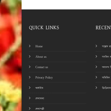
QUICK LINKS
RECEN
Home
সন্তোষ 
About us
সনজিৎ ব
Contact us
সদানন্দ 
Privacy Policy
অভিজিৎ চ
আর্কাইভ
চিংড়িমা
লেখাজমা
লেখাপঞ্জী