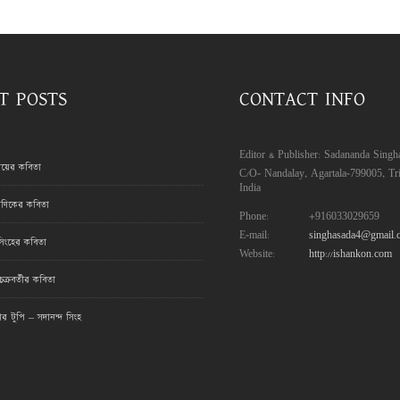
T POSTS
CONTACT INFO
Editor & Publisher: Sadananda Singh
রায়ের কবিতা
C/O- Nandalay, Agartala-799005, Tri
India
ণিকের কবিতা
Phone:
+916033029659
E-mail:
singhasada4@gmail.
সিংহের কবিতা
Website:
http://ishankon.com
ক্রবর্তীর কবিতা
মার টুপি – সদানন্দ সিংহ