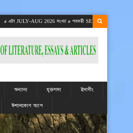
ULY-AUG 2026 সংখ্যা # পরবর্তী SEPT-OCT 2026 সংখ্যা প্রকাশিত হবে
অন্যান্য
মুক্তগদ্য
ইদানীং
ঈশানকোণ অ্যাপ