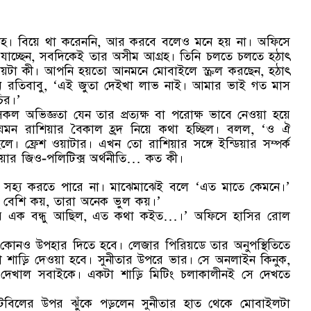
সাহ। বিয়ে থা করেননি, আর করবে বলেও মনে হয় না। অফিসে
যাচ্ছেন, সবদিকেই তার অসীম আগ্রহ। তিনি চলতে চলতে হঠাৎ
বিষয়টা কী। আপনি হয়তো আনমনে মোবাইলে স্ক্রল করছেন, হঠাৎ
েখবেন রতিবাবু, ‘এই জুতা দেইখা লাভ নাই। আমার ভাই গত মাস
চির।’
কল অভিজ্ঞতা যেন তার প্রত্যক্ষ বা পরোক্ষ ভাবে নেওয়া হয়ে
েমন রাশিয়ার বৈকাল হ্রদ নিয়ে কথা হচ্ছিল। বলল, ‘ও ঐ
। ফ্রেশ ওয়াটার। এখন তো রাশিয়ার সঙ্গে ইন্ডিয়ার সম্পর্ক
য়ার জিও-পলিটিক্স অর্থনীতি… কত কী।
 সহ্য করতে পারে না। মাঝেমাঝেই বলে ‘এত মাতে কেমনে।’
 বেশি কয়, তারা অনেক ভুল কয়।’
ার এক বন্ধু আছিল, এত কথা কইত…।’ অফিসে হাসির রোল
কোনও উপহার দিতে হবে। লেজার পিরিয়ডে তার অনুপস্থিতিতে
া শাড়ি দেওয়া হবে। সুনীতার উপরে ভার। সে অনলাইন কিনুক,
েখাল সবাইকে। একটা শাড়ি মিটিং চলাকালীনই সে দেখতে
 টেবিলের উপর ঝুঁকে পড়লেন সুনীতার হাত থেকে মোবাইলটা