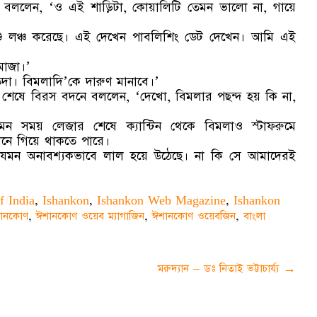
ই বললেন, ‘ও এই শাড়িটা, কোয়ালিটি তেমন ভালো না, গায়ে
রশু লঞ্চ করেছে। এই দেখেন পাবলিশিং ডেট দেখেন। আমি এই
মাজা।’
িদা। বিমলাদি’কে দারুণ মানাবে।’
শেষে বিরস বদনে বললেন, ‘দেখো, বিমলার পছন্দ হয় কি না,
এমন সময় লেজার শেষে ক্যান্টিন থেকে বিমলাও স্টাফরুমে
নে গিয়ে থাকতে পারে।
েমন অনাবশ্যকভাবে লাল হয়ে উঠেছে। না কি সে আমাদেরই
f India
,
Ishankon
,
Ishankon Web Magazine
,
Ishankon
ানকোণ
,
ঈশানকোণ ওয়েব ম্যাগাজিন
,
ঈশানকোণ ওয়েবজিন
,
বাংলা
মরুদ্যান – ডঃ নিতাই ভট্টাচার্য্য
→