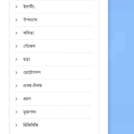
ইদানীং
উপন্যাস
কবিতা
গেঁজেল
ছড়া
ছোটোগল্প
প্রবন্ধ-নিবন্ধ
ভ্রমণ
মুক্তগদ্য
হিজিবিজি