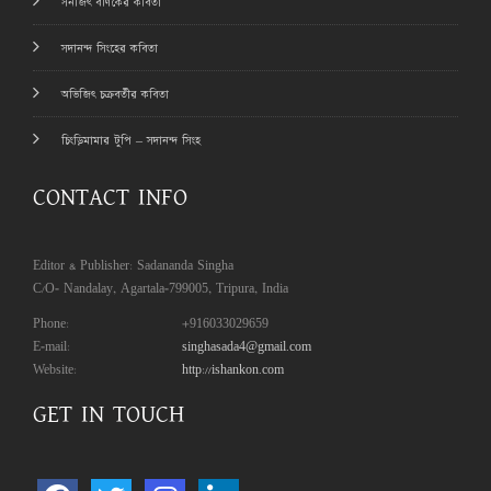
সনজিৎ বণিকের কবিতা
সদানন্দ সিংহের কবিতা
অভিজিৎ চক্রবর্তীর কবিতা
চিংড়িমামার টুপি – সদানন্দ সিংহ
CONTACT INFO
Editor & Publisher: Sadananda Singha
C/O- Nandalay, Agartala-799005, Tripura, India
Phone:
+916033029659
E-mail:
singhasada4@gmail.com
Website:
http://ishankon.com
GET IN TOUCH