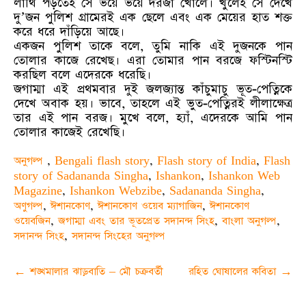
লাথি পড়তেই সে ভয়ে ভয়ে দরজা খোলে। খুলেই সে দেখে
দু’জন পুলিশ গ্রামেরই এক ছেলে এবং এক মেয়ের হাত শক্ত
করে ধরে দাঁড়িয়ে আছে।
একজন পুলিশ তাকে বলে, তুমি নাকি এই দুজনকে পান
তোলার কাজে রেখেছ। এরা তোমার পান বরজে ফস্টিনস্টি
করছিল বলে এদেরকে ধরেছি।
জগাম্মা এই প্রথমবার দুই জলজ্যান্ত কাঁচুমাচু ভূত-পেত্নিকে
দেখে অবাক হয়। ভাবে, তাহলে এই ভুত-পেত্নিরই লীলাক্ষেত্র
তার এই পান বরজ। মুখে বলে, হ্যাঁ, এদেরকে আমি পান
তোলার কাজেই রেখেছি।
অনুগল্প
,
Bengali flash story
,
Flash story of India
,
Flash
story of Sadananda Singha
,
Ishankon
,
Ishankon Web
Magazine
,
Ishankon Webzibe
,
Sadananda Singha
,
অণুগল্প
,
ঈশানকোণ
,
ঈশানকোণ ওয়েব ম্যাগাজিন
,
ঈশানকোণ
ওয়েবজিন
,
জগাম্মা এবং তার ভূতপ্রেত সদানন্দ সিংহ
,
বাংলা অনুগল্প
,
সদানন্দ সিংহ
,
সদানন্দ সিংহের অনুগল্প
Post
←
শঙ্খমালার ঝাড়বাতি – মৌ চক্রবর্তী
রহিত ঘোষালের কবিতা
→
navigation