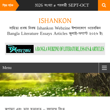
এটা JULY-AUG 2026 সংখ্যা # পরবর্তী SEPT-OCT 2026 সংখ্যা প্রকাশ
প্রিয় পাঠক
ISHANKON
সাহিত্য প্রবন্ধ নিবন্ধ Ishankon Webzine ঈশানকোণ ওয়েবজিন
Bangla Literature Essays Articles জুলাই-অগাস্ট ২০২৬ ইং
Menu
জগাম্মা এবং তার ভূতপ্রেত – সদানন্দ সিংহ