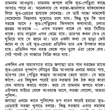
রামনাম আওড়ায়। রামনাম জপলে নাকি ভূত-পেত্নিরা কাছে
আসতে পারে না। অনেকবার সে দরজা-জানালার ফাঁকফোকর
দিয়ে ভূত-প্রেতের ছায়াকে দেখেছে। সে তাই সন্ধ্যে নামলেই
খেয়েদেয়ে বিছানায় ঘুমোতে চলে যায়। কিন্তু ঘুম কি আর
সহজে আসে ? ভূত-পেত্নিদের ফিসফাস কথাবার্তা, চলার
ছমছম আওয়াজ — এসব যতক্ষণ থাকে সে ভয়ে সিটিয়ে
থাকে। রাত বাড়লে এসব থেমে যায়। তারপর কখন সেও যে
ঘুমিয়ে যায় সে জানে না। তবে একটা কথা সে ছাড়া কেউ
জানে না যে এই ভূত-প্রেতরা প্রতিদিন তার এক উপকার করে
যায়। প্রতিদিন পান বরজ থেকে পান তুলে এঁরা রেখে দেয়।
সেই পানই সে বাজারে বিক্রি করে যায়।
একদিন এক অমাবস্যার রাতে জগাম্মা তার পান বরজের মাঝে
ভূত-প্রেতের ধূপধাপ দৌড়ের তীব্র আওয়াজ প্রথমে শুনতে পায়,
তারপর যেন পেত্নির কান্নার আওয়াজ ভেসে আসে। সে ভয়ে
কাঁপে। এর কিছুক্ষণ পরেই তার দরজায় ঠক ঠক করে কারা
যেন আঘাত করতে থাকে। ভয়ে সে রামনাম জপতে থাকে।
এইসময় বাইরে থেকে আওয়াজ আসে, দরজা খোলো, আমরা
পুলিশ।
জগাম্মা প্রথমে ভাবে পুলিশের রূপ ধারণ করেই হয়তো ভূত-
প্রেতরাই দরজা খুলতে বলছে। কিন্তু দরজায় এবার দমাদম