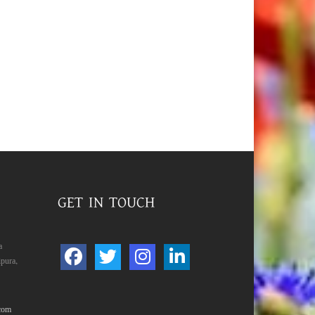
GET IN TOUCH
a
pura,
com