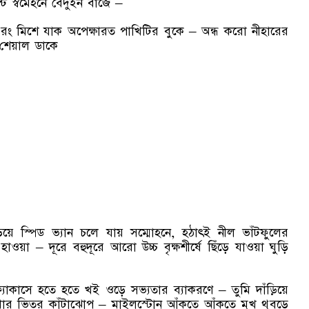
ন্ট স্বমেহনে বেদুইন বাজে –
 রং মিশে যাক অপেক্ষারত পাখিটির বুকে – অন্ধ করো নীহারের
 শেয়াল ডাকে
ে স্পিড ভ্যান চলে যায় সম্মোহনে, হঠাৎই নীল ভাঁটফুলের
য়া – দূরে বহুদূরে আরো উচ্চ বৃক্ষশীর্ষে ছিঁড়ে যাওয়া ঘুড়ি
ং ফ্যাকাসে হতে হতে খই ওড়ে সভ্যতার ব্যাকরণে – তুমি দাঁড়িয়ে
ার ভিতর কাঁটাঝোপ – মাইলস্টোন আঁকতে আঁকতে মুখ থুবড়ে