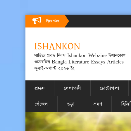
প্রিয় পাঠক
ISHANKON
সাহিত্য প্রবন্ধ নিবন্ধ Ishankon Webzine ঈশানকোণ
ওয়েবজিন Bangla Literature Essays Articles
জুলাই-অগাস্ট ২০২৬ ইং
প্রচ্ছদ
লেখাপঞ্জী
ছোটোগল্প
গেঁজেল
ছড়া
ভ্রমণ
হিজি