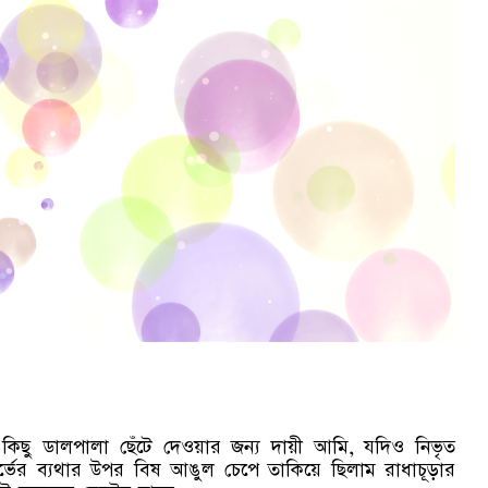
থে কিছু ডালপালা ছেঁটে দেওয়ার জন্য দায়ী আমি, যদিও নিভৃত
্ভের ব্যথার উপর বিষ আঙুল চেপে তাকিয়ে ছিলাম রাধাচূড়ার