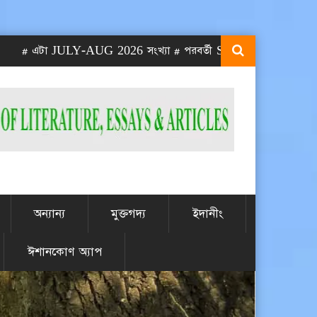
া JULY-AUG 2026 সংখ্যা # পরবর্তী SEPT-OCT 2026 সংখ্যা প্রকাশিত
অন্যান্য
মুক্তগদ্য
ইদানীং
ঈশানকোণ অ্যাপ