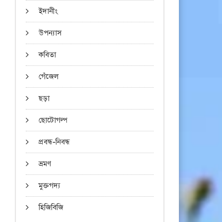
ইদানীং
উপন্যাস
কবিতা
গেঁজেল
ছড়া
ছোটোগল্প
প্রবন্ধ-নিবন্ধ
ভ্রমণ
মুক্তগদ্য
হিজিবিজি