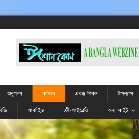
# এট
অনুগল্প
কবিতা
প্রবন্ধ-নিবন্ধ
উপন্যাস
বিজি
আর্কাইভ
ফ্রী-লাইব্রেরি
অন্য সাইট