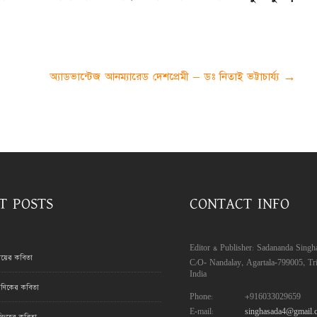
অ্যাডভান্টেজ আনম্যারেড দেশপ্রেমী – ডঃ নিতাই ভট্টাচার্য্য
→
T POSTS
CONTACT INFO
Editor & Publisher: Sadananda Singh
রায়ের কবিতা
C/O- Nandalay, Agartala-799005, Tri
India
ণিকের কবিতা
Phone:
+916033029659
E-mail:
singhasada4@gmail.