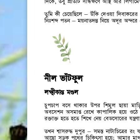
দিকে, তবু প্রতিটি সন্ধিক্ষণে অস্থি আর লিগামে
তুমি কী চেয়েছিলে – উঁকি দেওয়া দিবাকরের
নিঃশব্দ পতন – ময়নাতদন্ত নিয়ে অদূর অন্দরে
নীল ভাঁটফুল
লক্ষ্মীকান্ত মণ্ডল
চুপচাপ বসে থাকার উপর শিমুল ছায়া মাড়িয়
অবসেশন অসমাপ্ত রেখে কাপালিক হয়ে ওঠে হাও
রক্তাক্ত হতে হতে শিখে নেয় বেডসোরের যন্ত্রণা
তখন শ্বাসরুদ্ধ দুপুর – সমস্ত নাট্যচিত্রের র
আছো সড়ক পথের চিকিৎসা হয়ে; আমার মাথ