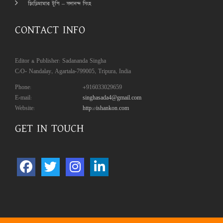
চিংড়িমামার টুপি – সদানন্দ সিংহ
CONTACT INFO
Editor & Publisher: Sadananda Singha
C/O- Nandalay, Agartala-799005, Tripura, India
Phone:
+916033029659
E-mail:
singhasada4@gmail.com
Website:
http://ishankon.com
GET IN TOUCH