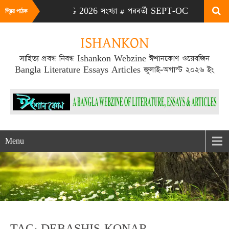
# এটা JULY-AUG 2026 সংখ্যা # পরবর্তী SEPT-OCT 2026 সংখ্যা প্রকা
প্রিয় পাঠক
ISHANKON
সাহিত্য প্রবন্ধ নিবন্ধ Ishankon Webzine ঈশানকোণ ওয়েবজিন
Bangla Literature Essays Articles জুলাই-অগাস্ট ২০২৬ ইং
Menu
TAG: DEBASHIS KONAR