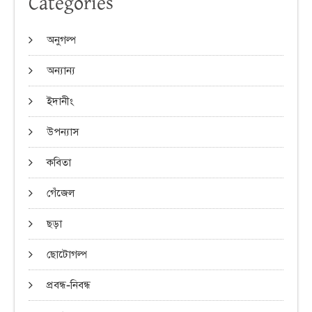
Categories
অনুগল্প
অন্যান্য
ইদানীং
উপন্যাস
কবিতা
গেঁজেল
ছড়া
ছোটোগল্প
প্রবন্ধ-নিবন্ধ