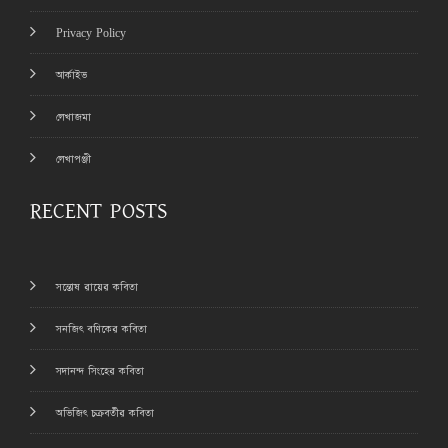
Privacy Policy
আর্কাইভ
লেখাজমা
লেখাপঞ্জী
RECENT POSTS
সন্তোষ রায়ের কবিতা
সনজিৎ বণিকের কবিতা
সদানন্দ সিংহের কবিতা
অভিজিৎ চক্রবর্তীর কবিতা