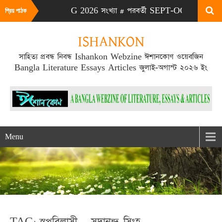
# এটা JULY-AUG 2026 সংখ্যা # পরবর্তী SEPT-OCT 2026 সংখ্যা প্
প্রিয় পাঠক
ISHANKON
সাহিত্য প্রবন্ধ নিবন্ধ Ishankon Webzine ঈশানকোণ ওয়েবজিন
Bangla Literature Essays Articles জুলাই-অগাস্ট ২০২৬ ইং
Menu
TAG: স্বপ্নবিলাসী – সদানন্দ সিংহ