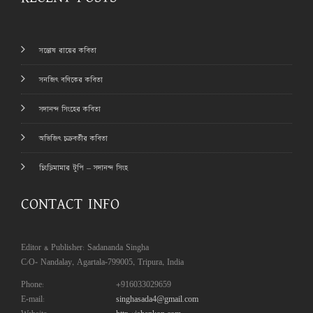
সন্তোষ রায়ের কবিতা
সনজিৎ বণিকের কবিতা
সদানন্দ সিংহের কবিতা
অভিজিৎ চক্রবর্তীর কবিতা
চিংড়িমামার টুপি – সদানন্দ সিংহ
CONTACT INFO
Editor & Publisher: Sadananda Singha
C/O- Nandalay, Agartala-799005, Tripura, India
Phone:
+916033029659
E-mail:
singhasada4@gmail.com