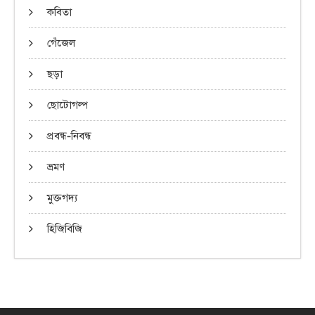
কবিতা
গেঁজেল
ছড়া
ছোটোগল্প
প্রবন্ধ-নিবন্ধ
ভ্রমণ
মুক্তগদ্য
হিজিবিজি