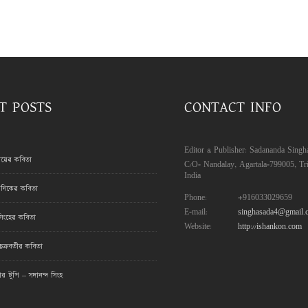
T POSTS
CONTACT INFO
Editor & Publisher: Sadananda Singh
রায়ের কবিতা
C/O- Nandalay, Agartala-799005, Tri
India
ণিকের কবিতা
Phone:
+916033029659
E-mail:
singhasada4@gmail.
সিংহের কবিতা
Website:
http://ishankon.com
ক্রবর্তীর কবিতা
মার টুপি – সদানন্দ সিংহ