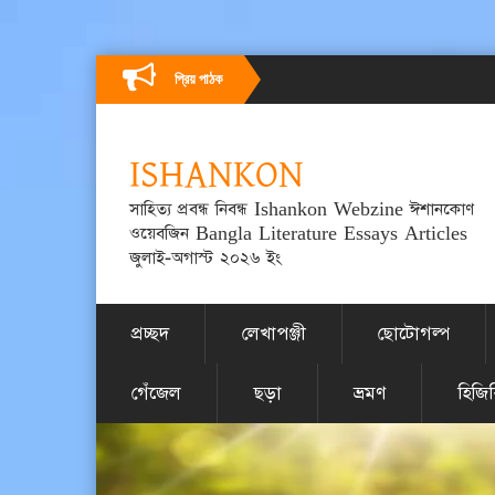
প্রিয় পাঠক
ISHANKON
সাহিত্য প্রবন্ধ নিবন্ধ Ishankon Webzine ঈশানকোণ
ওয়েবজিন Bangla Literature Essays Articles
জুলাই-অগাস্ট ২০২৬ ইং
প্রচ্ছদ
লেখাপঞ্জী
ছোটোগল্প
গেঁজেল
ছড়া
ভ্রমণ
হিজি