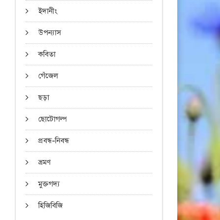
ইদানীং
উপন্যাস
কবিতা
গেঁজেল
ছড়া
ছোটোগল্প
প্রবন্ধ-নিবন্ধ
ভ্রমণ
মুক্তগদ্য
হিজিবিজি