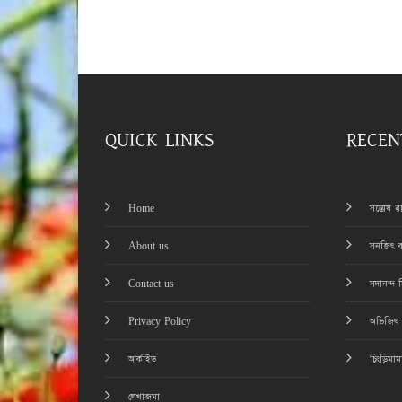
QUICK LINKS
RECEN
Home
সন্তোষ 
About us
সনজিৎ ব
Contact us
সদানন্দ 
Privacy Policy
অভিজিৎ চ
আর্কাইভ
চিংড়িমা
লেখাজমা