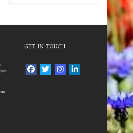
GET IN TOUCH
a
pura,
com