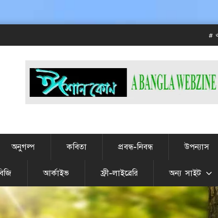
# এটা JUL
অনুগল্প
কবিতা
প্রবন্ধ-নিবন্ধ
উপন্যাস
বিজি
আর্কাইভ
ফ্রী-লাইব্রেরি
অন্য সাইট