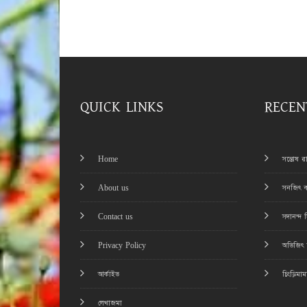
QUICK LINKS
RECEN
Home
সন্তোষ 
About us
সনজিৎ ব
Contact us
সদানন্দ 
Privacy Policy
অভিজিৎ চ
আর্কাইভ
চিংড়িমা
লেখাজমা