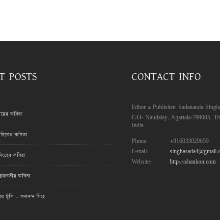
T POSTS
CONTACT INFO
Editor & Publisher: Sadananda Singh
রায়ের কবিতা
C/O- Nandalay, Agartala-799005, Tri
India
ণিকের কবিতা
Phone:
+916033029659
E-mail:
singhasada4@gmail.
সিংহের কবিতা
Website:
http://ishankon.com
ক্রবর্তীর কবিতা
মার টুপি – সদানন্দ সিংহ