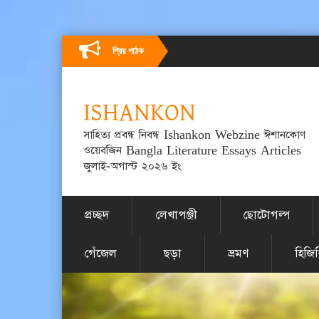
প্রিয় পাঠক
ISHANKON
সাহিত্য প্রবন্ধ নিবন্ধ Ishankon Webzine ঈশানকোণ
ওয়েবজিন Bangla Literature Essays Articles
জুলাই-অগাস্ট ২০২৬ ইং
প্রচ্ছদ
লেখাপঞ্জী
ছোটোগল্প
গেঁজেল
ছড়া
ভ্রমণ
হিজি