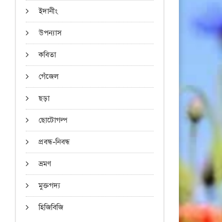
ইদানীং
উপন্যাস
কবিতা
গেঁজেল
ছড়া
ছোটোগল্প
প্রবন্ধ-নিবন্ধ
ভ্রমণ
মুক্তগদ্য
হিজিবিজি