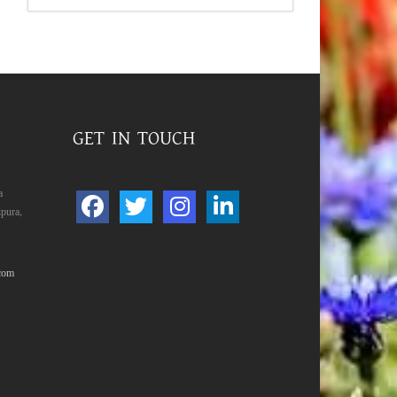
GET IN TOUCH
a
pura,
com