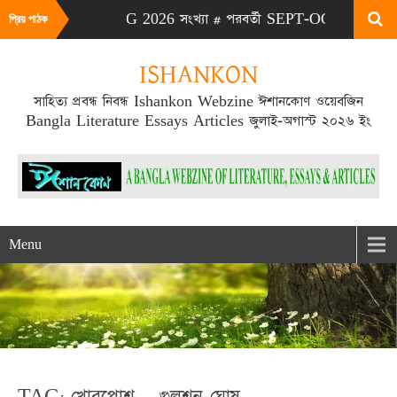
# এটা JULY-AUG 2026 সংখ্যা # পরবর্তী SEPT-OCT 2026 সংখ্যা প্
প্রিয় পাঠক
ISHANKON
সাহিত্য প্রবন্ধ নিবন্ধ Ishankon Webzine ঈশানকোণ ওয়েবজিন
Bangla Literature Essays Articles জুলাই-অগাস্ট ২০২৬ ইং
Menu
TAG: খোরপোশ – গুলশন ঘোষ