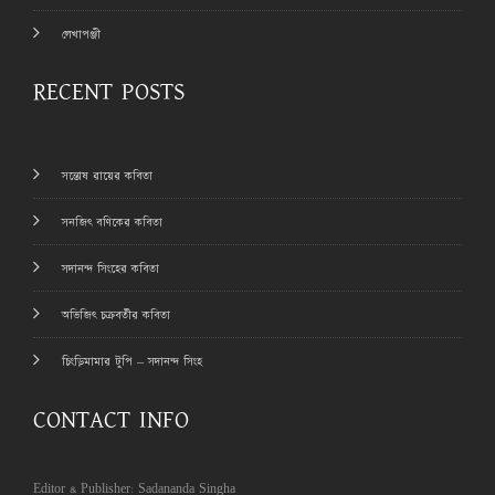
লেখাপঞ্জী
RECENT POSTS
সন্তোষ রায়ের কবিতা
সনজিৎ বণিকের কবিতা
সদানন্দ সিংহের কবিতা
অভিজিৎ চক্রবর্তীর কবিতা
চিংড়িমামার টুপি – সদানন্দ সিংহ
CONTACT INFO
Editor & Publisher: Sadananda Singha