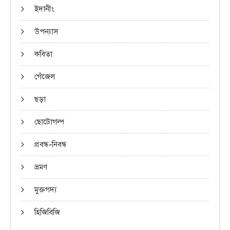
ইদানীং
উপন্যাস
কবিতা
গেঁজেল
ছড়া
ছোটোগল্প
প্রবন্ধ-নিবন্ধ
ভ্রমণ
মুক্তগদ্য
হিজিবিজি