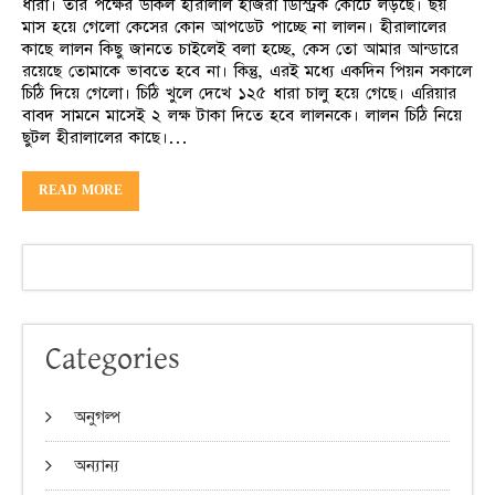
ধারা। তার পক্ষের উকিল হীরালাল হাজরা ডিস্ট্রিক কোর্টে লড়ছে। ছয়
মাস হয়ে গেলো কেসের কোন আপডেট পাচ্ছে না লালন। হীরালালের
কাছে লালন কিছু জানতে চাইলেই বলা হচ্ছে, কেস তো আমার আন্ডারে
রয়েছে তোমাকে ভাবতে হবে না। কিন্তু, এরই মধ্যে একদিন পিয়ন সকালে
চিঠি দিয়ে গেলো। চিঠি খুলে দেখে ১২৫ ধারা চালু হয়ে গেছে। এরিয়ার
বাবদ সামনে মাসেই ২ লক্ষ টাকা দিতে হবে লালনকে। লালন চিঠি নিয়ে
ছুটল হীরালালের কাছে।…
READ MORE
Categories
অনুগল্প
অন্যান্য