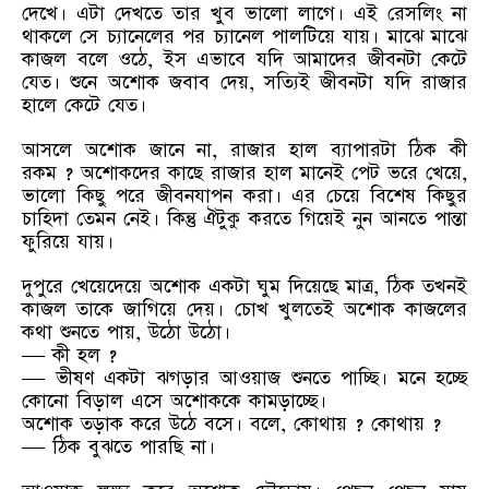
দেখে। এটা দেখতে তার খুব ভালো লাগে। এই রেসলিং না
থাকলে সে চ্যানেলের পর চ্যানেল পালটিয়ে যায়। মাঝে মাঝে
কাজল বলে ওঠে, ইস এভাবে যদি আমাদের জীবনটা কেটে
যেত। শুনে অশোক জবাব দেয়, সত্যিই জীবনটা যদি রাজার
হালে কেটে যেত।
আসলে অশোক জানে না, রাজার হাল ব্যাপারটা ঠিক কী
রকম ? অশোকদের কাছে রাজার হাল মানেই পেট ভরে খেয়ে,
ভালো কিছু পরে জীবনযাপন করা। এর চেয়ে বিশেষ কিছুর
চাহিদা তেমন নেই। কিন্তু ঐটুকু করতে গিয়েই নুন আনতে পান্তা
ফুরিয়ে যায়।
দুপুরে খেয়েদেয়ে অশোক একটা ঘুম দিয়েছে মাত্র, ঠিক তখনই
কাজল তাকে জাগিয়ে দেয়। চোখ খুলতেই অশোক কাজলের
কথা শুনতে পায়, উঠো উঠো।
— কী হল ?
— ভীষণ একটা ঝগড়ার আওয়াজ শুনতে পাচ্ছি। মনে হচ্ছে
কোনো বিড়াল এসে অশোককে কামড়াচ্ছে।
অশোক তড়াক করে উঠে বসে। বলে, কোথায় ? কোথায় ?
— ঠিক বুঝতে পারছি না।