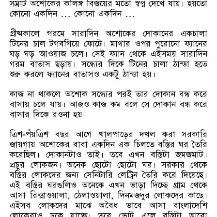
সম্রাট অশোকের কলিঙ্গ বিজয়ের মতো স্বপ্ন দেখে যায়। হয়তো
কোনো একদিন … কোনো একদিন …
গ্রীষ্মকালে গরমে সারাদিন অশোকের দোকানের একচালা
টিনের চাল টগবগিয়ে ফোটে। মাথার ওপর পুরোনো ফ্যানের
ঘড় ঘড় আওয়াজ চলে। সেই ফ্যান থেকে এইসময় সারাদিন
গরম বাতাস ছড়ায়। সন্ধ্যের দিকে টিনের চালা ঠান্ডা হতে
শুরু করলে ফ্যানের বাতাসও একটু ঠান্ডা হয়।
কাজ না থাকলে অশোক সন্ধ্যের পরই তার দোকান বন্ধ করে
বাসায় চলে যায়। আজও কাজ কম বলে সে দোকান বন্ধ করে
বাসার দিকে রওনা হয়।
ত্রিশ-পঁয়ত্রিশ বছর আগে খালপাড়ের দখল করা সরকারি
জায়গায় অশোকের বাবা একদিন এক চিলতে বস্তির ঘর তৈরি
করেছিল। দোকানটাও তাই। তবে এখন বস্তিটা জমজমাট।
প্রচুর লোকজন। অনেক ছোটো ছোটো ঘর। সরকার থেকে
বস্তির লোকদের জন্য সেনিটারি লেট্রিন তৈরি করে দিয়েছে।
এই বস্তির ঘরগুলিও অনেকে এখন ভাড়া দিচ্ছে গ্রাম থেকে
আসা রিক্সাওয়ালা, ঠেলাওয়ালা, দিনমজদুর লোকদের কাছে।
এইসব লোকদের মাঝে অবৈধ ভাবে আসা বাংলাদেশি
লোকেরাও ঢুকে যাচ্ছে। তবে ভোট এলে বস্তিটা আরো