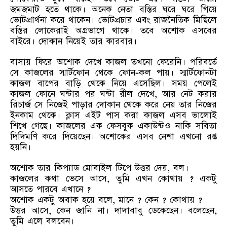
জমজমাট হতে থাকে। অনেক নেতা বস্তির ঘরে ঘরে গিয়ে
ভোটপ্রার্থনা করে থাকেন। ভোটপ্রচার এবং রাজনৈতিক মিছিলে
বস্তির লোকেরাই অগ্রভাগে থাকে। তবে অশোক এসবের
বাইরে। দোকান নিয়েই তার কারবার।
বাসায় ফিরে অশোক দেখে কাজল তখনো ফেরেনি। পরিবর্তে
সে কাজলের স্মার্টফোন থেকে ফোন-কল পায়। স্মার্টফোনটা
কাজল বাপের বাড়ি থেকে নিয়ে এসেছিল। সময় পেলেই
কাজল ফোনে ঘন্টার পর ঘন্টা রীল দেখে, আর নেট করার
রিচার্জ সে নিজেই পাড়ার দোকান থেকে করে নেয় তার নিজের
ইনকাম থেকে। ক্লাস এইট পাস করা কাজল এসব ভালোই
শিখে গেছে। কাজলের এক ফেসবুক একাউন্টও নাকি সবিতা
দিদিমণি করে দিয়েছেন। অশোকের এসব নেশা এখনো রপ্ত
হয়নি।
অশোক তার কিপ্যাড মোবাইল টিপে উত্তর দেয়, বল।
কাজলের কথা ভেসে আসে, তুমি এখন কোথায় ? একটু
আসতে পারবে এখানে ?
অশোক একটু অবাক হয়ে বলে, মানে ? কেন ? কোথায় ?
উত্তর আসে, কেন জানি না। দাদাবাবু ডেকেছেন। বলেছেন,
তুমি এলে বলবেন।