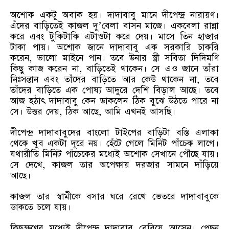
অশোক একটু অবাক হয়। দাদাবাবু মানে দীপেন্দ্র নারায়ণ।
এঁদের বাড়িতেই কাজল দু’বেলা বাসন মাজে। একবেলা রান্না
করে এবং টুকিটাকি এটাওটা করে দেয়। মাসে তিন হাজার
টাকা পায়। অশোক জানে দাদাবাবু এক সরকারি চাকরি
করেন, ভালো মাইনে পান। তবে উনার স্ত্রী সবিতা দিদিমণি
কিছু কাজ করেন না, বাড়িতেই থাকেন। সে এও জানে তাঁরা
নিঃসন্তান এবং তাঁদের বাড়িতে আর কেউ থাকেন না, তবে
তাঁদের বাড়িতে এক পোষ্য আদুরে দেশি বিড়াল আছে। তবে
আজ হঠাৎ দাদাবাবু কেন ডাকলেন ঠিক বুঝে উঠতে পারে না
সে। উত্তর দেয়, ঠিক আছে, আমি এখনই আসছি।
দীপেন্দ্র দাদাবাবুদের বাংলো টাইপের বাড়িটা বস্তি এলাকা
থেকে খুব একটা দূরে নয়। হেঁটে গেলে মিনিট পাঁচেক লাগে।
যথারীতি মিনিট পাঁচেকের মধ্যেই অশোক সেখানে পৌঁছে যায়।
সে দেখে, কাজল তার অপেক্ষায় দরজার সামনে দাঁড়িয়ে
আছে।
কাজল তার স্বামীকে বসার ঘরে রেখে ভেতরে দাদাবাবুকে
ডাকতে চলে যায়।
কিছুক্ষণের মধ্যেই দীপেন্দ্র দাদাবাবু বেরিয়ে আসেন। পেছন