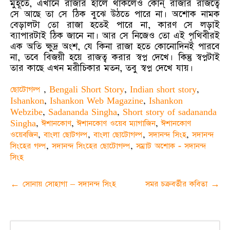
মুহূর্তে, এখানে রাজার হালে থাকলেও কোন্‌ রাজার রাজত্বে
সে আছে তা সে ঠিক বুঝে উঠতে পারে না। অশোক নামক
বেড়ালটা তো রাজা হতেই পারে না, কারণ সে লড়াই
ব্যাপারটাই ঠিক জানে না। আর সে নিজেও তো এই পৃথিবীরই
এক অতি ক্ষুদ্র অংশ, যে কিনা রাজা হতে কোনোদিনই পারবে
না, তবে বিজয়ী হয়ে রাজত্ব করার স্বপ্ন দেখে। কিন্তু স্বপ্নটাই
তার কাছে এখন মরীচিকার মতন, তবু স্বপ্ন দেখে যায়।
ছোটোগল্প
,
Bengali Short Story
,
Indian short story
,
Ishankon
,
Ishankon Web Magazine
,
Ishankon
Webzibe
,
Sadananda Singha
,
Short story of sadananda
Singha
,
ঈশানকোণ
,
ঈশানকোণ ওয়েব ম্যাগাজিন
,
ঈশানকোণ
ওয়েবজিন
,
বাংলা ছোটগল্প
,
বাংলা ছোটোগল্প
,
সদানন্দ সিংহ
,
সদানন্দ
সিংহের গল্প
,
সদানন্দ সিংহের ছোটোগল্প
,
সম্রাট অশোক - সদানন্দ
সিংহ
Post
←
সোনায় সোহাগা – সদানন্দ সিংহ
সমর চক্রবর্তীর কবিতা
→
navigation