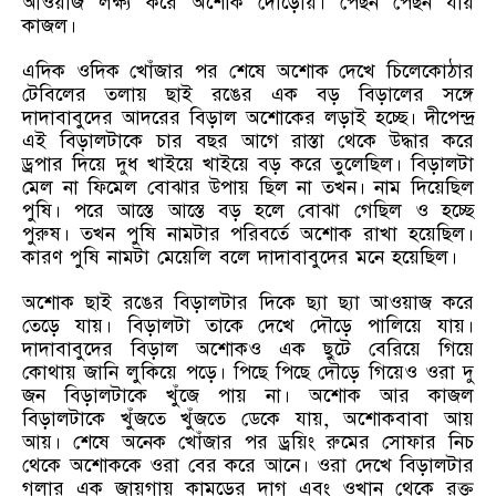
আওয়াজ লক্ষ্য করে অশোক দৌড়োয়। পেছন পেছন যায়
কাজল।
এদিক ওদিক খোঁজার পর শেষে অশোক দেখে চিলেকোঠার
টেবিলের তলায় ছাই রঙের এক বড় বিড়ালের সঙ্গে
দাদাবাবুদের আদরের বিড়াল অশোকের লড়াই হচ্ছে। দীপেন্দ্র
এই বিড়ালটাকে চার বছর আগে রাস্তা থেকে উদ্ধার করে
ড্রপার দিয়ে দুধ খাইয়ে খাইয়ে বড় করে তুলেছিল। বিড়ালটা
মেল না ফিমেল বোঝার উপায় ছিল না তখন। নাম দিয়েছিল
পুষি। পরে আস্তে আস্তে বড় হলে বোঝা গেছিল ও হচ্ছে
পুরুষ। তখন পুষি নামটার পরিবর্তে অশোক রাখা হয়েছিল।
কারণ পুষি নামটা মেয়েলি বলে দাদাবাবুদের মনে হয়েছিল।
অশোক ছাই রঙের বিড়ালটার দিকে ছ্যা ছ্যা আওয়াজ করে
তেড়ে যায়। বিড়ালটা তাকে দেখে দৌড়ে পালিয়ে যায়।
দাদাবাবুদের বিড়াল অশোকও এক ছুটে বেরিয়ে গিয়ে
কোথায় জানি লুকিয়ে পড়ে। পিছে পিছে দৌড়ে গিয়েও ওরা দু
জন বিড়ালটাকে খুঁজে পায় না। অশোক আর কাজল
বিড়ালটাকে খুঁজতে খুঁজতে ডেকে যায়, অশোকবাবা আয়
আয়। শেষে অনেক খোঁজার পর ড্রয়িং রুমের সোফার নিচ
থেকে অশোককে ওরা বের করে আনে। ওরা দেখে বিড়ালটার
গলার এক জায়গায় কামড়ের দাগ এবং ওখান থেকে রক্ত