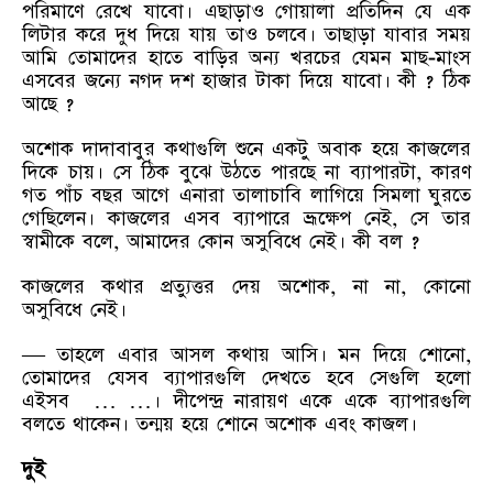
পরিমাণে রেখে যাবো। এছাড়াও গোয়ালা প্রতিদিন যে এক
লিটার করে দুধ দিয়ে যায় তাও চলবে। তাছাড়া যাবার সময়
আমি তোমাদের হাতে বাড়ির অন্য খরচের যেমন মাছ-মাংস
এসবের জন্যে নগদ দশ হাজার টাকা দিয়ে যাবো। কী ? ঠিক
আছে ?
অশোক দাদাবাবুর কথাগুলি শুনে একটু অবাক হয়ে কাজলের
দিকে চায়। সে ঠিক বুঝে উঠতে পারছে না ব্যাপারটা, কারণ
গত পাঁচ বছর আগে এনারা তালাচাবি লাগিয়ে সিমলা ঘুরতে
গেছিলেন। কাজলের এসব ব্যাপারে ভ্রূক্ষেপ নেই, সে তার
স্বামীকে বলে, আমাদের কোন অসুবিধে নেই। কী বল ?
কাজলের কথার প্রত্যুত্তর দেয় অশোক, না না, কোনো
অসুবিধে নেই।
— তাহলে এবার আসল কথায় আসি। মন দিয়ে শোনো,
তোমাদের যেসব ব্যাপারগুলি দেখতে হবে সেগুলি হলো
এইসব … …। দীপেন্দ্র নারায়ণ একে একে ব্যাপারগুলি
বলতে থাকেন। তন্ময় হয়ে শোনে অশোক এবং কাজল।
দুই