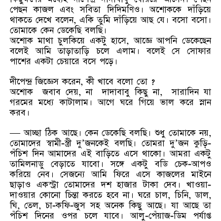
পেছন কাজল এবং সবিতা দিদিমণিও। অশোককে দাঁড়িয়ে
থাকতে দেখে বলেন, একি তুমি দাঁড়িয়ে আছ যে। বসো বসো।
তোমাকে কেন ডেকেছি বলছি।
অশোক মাথা চুলকিয়ে একটু হাসে, আজ্ঞে আপনি ডেকেছেন
বলেই আমি তাড়াতাড়ি চলে এলাম। বলেই সে সোফার
পাশের একটা চেয়ারে বসে পড়ে।
দীপেন্দ্র জিজ্ঞেস করেন, কী খাবে বলো তো ?
অশোক জবাব দেয়, না দাদাবাবু কিছু না, সারাদিন যা
গরমের মধ্যে কাটালাম। আগে ঘরে গিয়ে ভাল করে স্নান
করব।
— আচ্ছা ঠিক আছে। কেন ডেকেছি বলছি। শুধু তোমাকে নয়,
তোমাদের স্বামী-স্ত্রী দু’জনকেই বলছি। তোমরা দু’জন কুড়ি-
পঁচিশ দিন আমাদের এই বাড়িতে এসে থাকো। আমরা একটু
তামিলনাডু বেড়াতে যাবো। সঙ্গে একটু বডি চেক-আপও
করিয়ে নেব। সেজন্যে আমি ফিরে এসে কাজলের মাইনে
ছাড়াও একস্ট্রা তোমাদের দশ হাজার টাকা দেব। খাওয়া-
দাওয়ার কোনো চিন্তা করতে হবে না। ঘরে চাল, চিনি, ডাল,
ঘি, তেল, চা-কফি-জুস সহ অনেক কিছু আছে। যা আছে তা
পঁচিশ দিনের ওপর চলে যাবে। আলু-পেঁয়াজ-ডিম পর্যাপ্ত