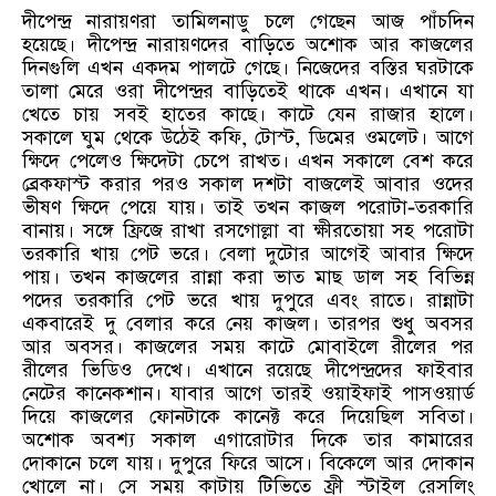
দীপেন্দ্র নারায়ণরা তামিলনাডু চলে গেছেন আজ পাঁচদিন
হয়েছে। দীপেন্দ্র নারায়ণদের বাড়িতে অশোক আর কাজলের
দিনগুলি এখন একদম পালটে গেছে। নিজেদের বস্তির ঘরটাকে
তালা মেরে ওরা দীপেন্দ্রর বাড়িতেই থাকে এখন। এখানে যা
খেতে চায় সবই হাতের কাছে। কাটে যেন রাজার হালে।
সকালে ঘুম থেকে উঠেই কফি, টোস্ট, ডিমের ওমলেট। আগে
ক্ষিদে পেলেও ক্ষিদেটা চেপে রাখত। এখন সকালে বেশ করে
ব্রেকফাস্ট করার পরও সকাল দশটা বাজলেই আবার ওদের
ভীষণ ক্ষিদে পেয়ে যায়। তাই তখন কাজল পরোটা-তরকারি
বানায়। সঙ্গে ফ্রিজে রাখা রসগোল্লা বা ক্ষীরতোয়া সহ পরোটা
তরকারি খায় পেট ভরে। বেলা দুটোর আগেই আবার ক্ষিদে
পায়। তখন কাজলের রান্না করা ভাত মাছ ডাল সহ বিভিন্ন
পদের তরকারি পেট ভরে খায় দুপুরে এবং রাতে। রান্নাটা
একবারেই দু বেলার করে নেয় কাজল। তারপর শুধু অবসর
আর অবসর। কাজলের সময় কাটে মোবাইলে রীলের পর
রীলের ভিডিও দেখে। এখানে রয়েছে দীপেন্দ্রদের ফাইবার
নেটের কানেকশান। যাবার আগে তারই ওয়াইফাই পাসওয়ার্ড
দিয়ে কাজলের ফোনটাকে কানেক্ট করে দিয়েছিল সবিতা।
অশোক অবশ্য সকাল এগারোটার দিকে তার কামারের
দোকানে চলে যায়। দুপুরে ফিরে আসে। বিকেলে আর দোকান
খোলে না। সে সময় কাটায় টিভিতে ফ্রী স্টাইল রেসলিং