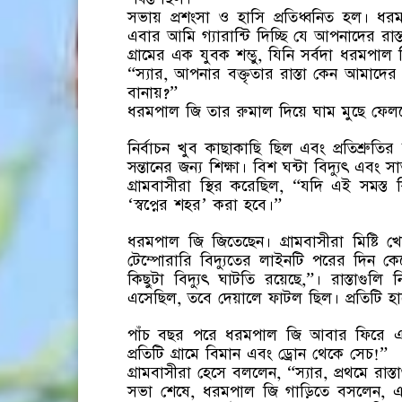
সভায় প্রশংসা ও হাসি প্রতিধ্বনিত হল।
এবার আমি গ্যারান্টি দিচ্ছি যে আপনাদের রাস্
গ্রামের এক যুবক শম্ভু, যিনি সর্বদা ধরমপাল জ
“স্যার, আপনার বক্তৃতার রাস্তা কেন আমাদের 
বানায়?”
ধরমপাল জি তার রুমাল দিয়ে ঘাম মুছে ফেললেন 
নির্বাচন খুব কাছাকাছি ছিল এবং প্রতিশ্রুতির 
সন্তানের জন্য শিক্ষা। বিশ ঘন্টা বিদ্যুৎ এবং
গ্রামবাসীরা স্থির করেছিল, “যদি এই সমস্ত
‘স্বপ্নের শহর’ করা হবে।”
ধরমপাল জি জিতেছেন। গ্রামবাসীরা মিষ্টি খে
টেম্পোরারি বিদ্যুতের লাইনটি পরের দিন ক
কিছুটা বিদ্যুৎ ঘাটতি রয়েছে,”। রাস্তাগুলি 
এসেছিল, তবে দেয়ালে ফাটল ছিল। প্রতিটি হাত
পাঁচ বছর পরে ধরমপাল জি আবার ফিরে এস
প্রতিটি গ্রামে বিমান এবং ড্রোন থেকে সেচ!”
গ্রামবাসীরা হেসে বললেন, “স্যার, প্রথমে রাস
সভা শেষে, ধরমপাল জি গাড়িতে বসলেন, এবং