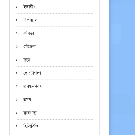
ইদানীং
উপন্যাস
কবিতা
গেঁজেল
ছড়া
ছোটোগল্প
প্রবন্ধ-নিবন্ধ
ভ্রমণ
মুক্তগদ্য
হিজিবিজি