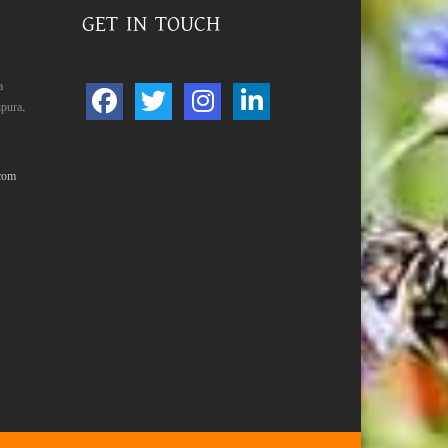
GET IN TOUCH
a
pura,
com