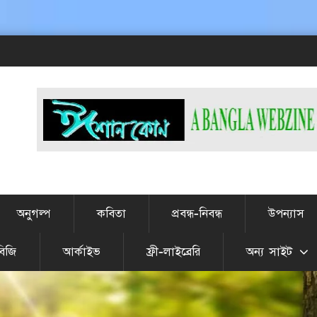
# এটা J
অনুগল্প
কবিতা
প্রবন্ধ-নিবন্ধ
উপন্যাস
বিজি
আর্কাইভ
ফ্রী-লাইব্রেরি
অন্য সাইট