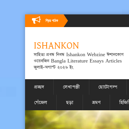
প্রিয় পাঠক
ISHANKON
সাহিত্য প্রবন্ধ নিবন্ধ Ishankon Webzine ঈশানকোণ
ওয়েবজিন Bangla Literature Essays Articles
জুলাই-অগাস্ট ২০২৬ ইং
প্রচ্ছদ
লেখাপঞ্জী
ছোটোগল্প
গেঁজেল
ছড়া
ভ্রমণ
হিজি