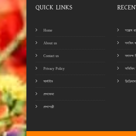
QUICK LINKS
RECEN
Home
সন্তোষ 
About us
সনজিৎ ব
Contact us
সদানন্দ 
Privacy Policy
অভিজিৎ চ
আর্কাইভ
চিংড়িমা
লেখাজমা
লেখাপঞ্জী