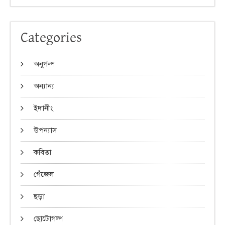
Categories
অনুগল্প
অন্যান্য
ইদানীং
উপন্যাস
কবিতা
গেঁজেল
ছড়া
ছোটোগল্প