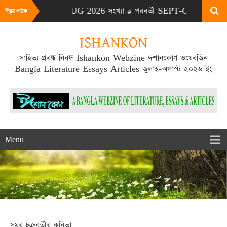
# এটা JULY-AUG 2026 সংখ্যা # পরবর্তী SEPT-OCT 2026 সংখ্যা প
প্রিয় পাঠক
ISHANKON
সাহিত্য প্রবন্ধ নিবন্ধ Ishankon Webzine ঈশানকোণ ওয়েবজিন
Bangla Literature Essays Articles জুলাই-অগাস্ট ২০২৬ ইং
Menu
সমর চক্রবর্তীর কবিতা