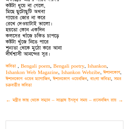
কষ্টটা ধুয়ে না গেলে,
মিছে ছুটোছুটি অথবা
গায়ের জোর না করে
রেখে দেওয়াটাই ভালো।
হয়তো কোন একদিন
কলসের খাঁজে চকিত চাপড়ে
কষ্টটা খুঁজে নিতে পারে
শূন্যতা থেকে মুঠো করে আনা
দীর্ঘশ্বাসী আনন্দের সুর।
কবিতা
,
Bengali poem
,
Bengali poetry
,
Ishankon
,
Ishankon Web Magazine
,
Ishankon Webzibe
,
ঈশানকোণ
,
ঈশানকোণ ওয়েব ম্যাগাজিন
,
ঈশানকোণ ওয়েবজিন
,
বাংলা কবিতা
,
সমর
চক্রবর্তীর কবিতা
Post
←
মন্ত্রীর কাছ থেকে সম্মান – সন্তোষ উৎসুখ
সময় – প্রসেনজিৎ রায়
→
navigation