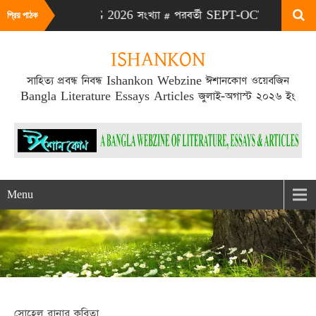
# এটা JULY-AUG 2026 সংখ্যা # পরবর্তী SEPT-OCT 2026 সংখ্যা প্রক
প্রিয় পাঠক
ISHANKON
সাহিত্য প্রবন্ধ নিবন্ধ Ishankon Webzine ঈশানকোণ ওয়েবজিন
Bangla Literature Essays Articles জুলাই-অগাস্ট ২০২৬ ইং
Menu
সোহেল রানার কবিতা