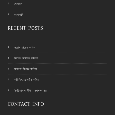
লেখাজমা
লেখাপঞ্জী
RECENT POSTS
সন্তোষ রায়ের কবিতা
সনজিৎ বণিকের কবিতা
সদানন্দ সিংহের কবিতা
অভিজিৎ চক্রবর্তীর কবিতা
চিংড়িমামার টুপি – সদানন্দ সিংহ
CONTACT INFO