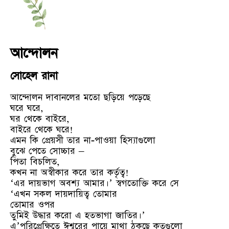
আন্দোলন
সোহেল রানা
আন্দোলন দাবানলের মতো ছড়িয়ে পড়েছে
ঘরে ঘরে,
ঘর থেকে বাইরে,
বাইরে থেকে ঘরে!
এমন কি প্রেয়সী তার না-পাওয়া হিস্যাগুলো
বুঝে পেতে সোচ্চার –
পিতা বিচলিত,
কখন না অস্বীকার করে তার কর্তৃত্ব!
‘এর দায়ভাগ অবশ্য আমার।’ স্বগতোক্তি করে সে
‘এখন সকল দায়দায়িত্ব তোমার
তোমার ওপর
তুমিই উদ্ধার করো এ হতভাগা জাতির।’
এ’পরিপ্রেক্ষিতে ঈশ্বরের পায়ে মাথা ঠুকছে কতগুলো