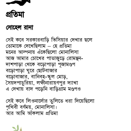
প্রতিমা
সোহেল রানা
সেই কবে সরকারবাড়ি ভিসিয়ার দেখার ছলে
তোমাকে দেখেছিলাম – হে প্রতিমা
মনের আল্পনায় এঁকেছিলো মোনালিসা
আজ আমার চোখের পাতাজুড়ে রোমন্থন-
দাশপাড়া থেকে বড়োপাড়া পূজামণ্ডপ
বড়োপাড়া ঘুরে ছোটবাজার
বড়োবাজার, বানিবহ-স্কুল মোড়,
সৈয়দপাচুরিয়া, লক্ষীনারায়ণপুর দ্যাখা
এ দেখায় বাদ পড়েনি বাড়িগ্রাম মণ্ডপও
সেই কবে লিওনার্দোর তুলিতে ধরা দিয়েছিলো
পৃথিবী বর্ণময়, মোনালিসা।
আর আমি আঁকলাম প্রতিমা