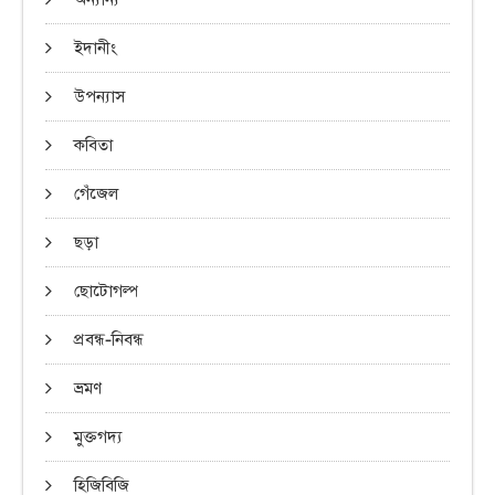
ইদানীং
উপন্যাস
কবিতা
গেঁজেল
ছড়া
ছোটোগল্প
প্রবন্ধ-নিবন্ধ
ভ্রমণ
মুক্তগদ্য
হিজিবিজি