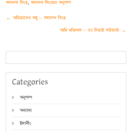
সদানন্দ সিংহ
,
সদানন্দ সিংহের অনুগল্প
Post
←
অমিতাভের বন্ধু – সদানন্দ সিংহ
navigation
আমি মতিলাল – ডঃ নিতাই ভট্টাচার্য্য
→
Categories
অনুগল্প
অন্যান্য
ইদানীং