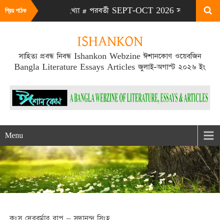
-AUG 2026 সংখ্যা # পরবর্তী SEPT-OCT 2026 সংখ্যা প্রকাশিত হবে S
প্রিয় পাঠক
ISHANKON
সাহিত্য প্রবন্ধ নিবন্ধ Ishankon Webzine ঈশানকোণ ওয়েবজিন
Bangla Literature Essays Articles জুলাই-অগাস্ট ২০২৬ ইং
Menu
কংস দেববর্মার বাপ – সদানন্দ সিংহ