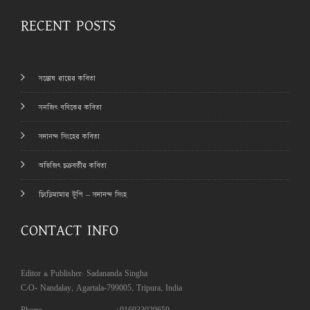
RECENT POSTS
সন্তোষ রায়ের কবিতা
সনজিৎ বণিকের কবিতা
সদানন্দ সিংহের কবিতা
অভিজিৎ চক্রবর্তীর কবিতা
চিংড়িমামার টুপি – সদানন্দ সিংহ
CONTACT INFO
Editor & Publisher: Sadananda Singha
C/O- Nandalay, Agartala-799005, Tripura, India