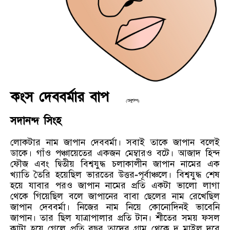
কংস দেববর্মার বাপ
(অনুগল্প)
সদানন্দ সিংহ
লোকটার নাম জাপান দেববর্মা। সবাই তাকে জাপান বলেই
ডাকে। গাঁও পঞ্চায়েতের একজন মেম্বারও বটে। আজাদ হিন্দ
ফৌজ এবং দ্বিতীয় বিশ্বযুদ্ধ চলাকালীন জাপান নামের এক
খ্যাতি তৈরি হয়েছিল ভারতের উত্তর-পূর্বাঞ্চলে। বিশ্বযুদ্ধ শেষ
হয়ে যাবার পরও জাপান নামের প্রতি একটা ভালো লাগা
থেকে গিয়েছিল বলে জাপানের বাবা ছেলের নাম রেখেছিল
জাপান দেববর্মা। নিজের নাম নিয়ে কোনোদিনই ভাবেনি
জাপান। তার ছিল যাত্রাপালার প্রতি টান। শীতের সময় ফসল
কাটা হয়ে গেলে প্রতি বছর তাদের গ্রাম থেকে দু মাইল দূরে