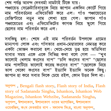
শেষ পর্যন্ত আনন্দ দেববর্মা নামটাই টিকে যায়।
পঞ্চায়েত সেক্রেটারিবাবুকে নিয়ে জাপান একদিন কোর্টে গিয়ে
নাম পরিবর্তনের এফিডেভিট করে এল। গাঁও পঞ্চায়েতের
রেজিস্টারে নতুন নাম লেখা হয়ে গেল। জাপান গাঁও
পঞ্চায়েতের এবং এফিডেভিটের কাগজ নিয়ে স্কুলে গিয়ে
ছেলের নাম পরিবর্তন করে এল।
সবকিছু হল। শেষে এই নাম পরিবর্তন উপলক্ষে গ্রামের
মান্যগণ্য লোক এবং গাঁসভার প্রধান-মেম্বারদের নেমতন্ন করে
একটা ভোজন করানো হল। খেয়ে-দেয়ে তৃপ্ত হয়ে অতিথিরা
যাবার সময় একে একে বিভিন্ন কথা বলে গেল — “খুব
ভালোই খেলাম কংসের বাপ” “চলি কংসের বাপ” “ছেলের
নাম পালটিয়ে ভালোই করেছ কংসের বাপ” “ছেলেকে নিয়ে
ভাল থেকো কংসের বাপ” ইত্যাদি ইত্যাদি অনেক কিছু।
জাপান হা করে সবার দিকে চেয়ে রইল, কোন উত্তর দিল না।
অনুগল্প
,
Bengali flash story
,
Flash story of India
,
Flash
story of Sadananda Singha
,
Ishankon
,
Ishankon Web
Magazine
,
Ishankon Webzibe
,
Sadananda Singha
,
অণুগল্প
,
ঈশানকোণ
,
ঈশানকোণ ওয়েব ম্যাগাজিন
,
ঈশানকোণ
ওয়েবজিন
,
কংস দেববর্মার বাপ - সদানন্দ সিংহ
,
বাংলা অনুগল্প
,