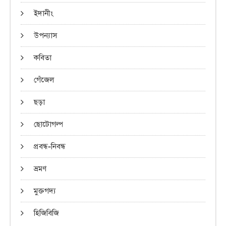
ইদানীং
উপন্যাস
কবিতা
গেঁজেল
ছড়া
ছোটোগল্প
প্রবন্ধ-নিবন্ধ
ভ্রমণ
মুক্তগদ্য
হিজিবিজি