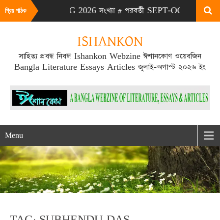
# এটা JULY-AUG 2026 সংখ্যা # পরবর্তী SEPT-OCT 2026 সংখ্যা প্র
প্রিয় পাঠক
ISHANKON
সাহিত্য প্রবন্ধ নিবন্ধ Ishankon Webzine ঈশানকোণ ওয়েবজিন
Bangla Literature Essays Articles জুলাই-অগাস্ট ২০২৬ ইং
Menu
TAG: SUBHENDU DAS