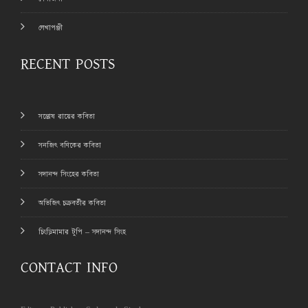
লেখাপঞ্জী
RECENT POSTS
সন্তোষ রায়ের কবিতা
সনজিৎ বণিকের কবিতা
সদানন্দ সিংহের কবিতা
অভিজিৎ চক্রবর্তীর কবিতা
চিংড়িমামার টুপি – সদানন্দ সিংহ
CONTACT INFO