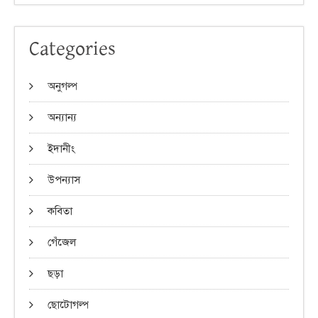
Categories
অনুগল্প
অন্যান্য
ইদানীং
উপন্যাস
কবিতা
গেঁজেল
ছড়া
ছোটোগল্প