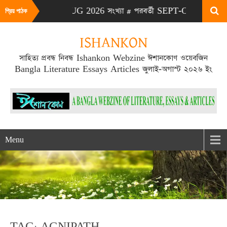
# এটা JULY-AUG 2026 সংখ্যা # পরবর্তী SEPT-OCT 2026 সংখ্যা প
প্রিয় পাঠক
ISHANKON
সাহিত্য প্রবন্ধ নিবন্ধ Ishankon Webzine ঈশানকোণ ওয়েবজিন
Bangla Literature Essays Articles জুলাই-অগাস্ট ২০২৬ ইং
Menu
TAG: AGNIPATH