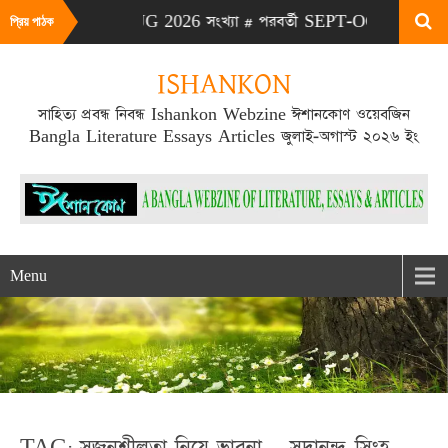
# এটা JULY-AUG 2026 সংখ্যা # পরবর্তী SEPT-OCT 2026 সংখ্যা প্
প্রিয় পাঠক
ISHANKON
সাহিত্য প্রবন্ধ নিবন্ধ Ishankon Webzine ঈশানকোণ ওয়েবজিন
Bangla Literature Essays Articles জুলাই-অগাস্ট ২০২৬ ইং
Menu
TAG: সৃজনশীলতা নিয়ে ভাবনা – সদানন্দ সিংহ