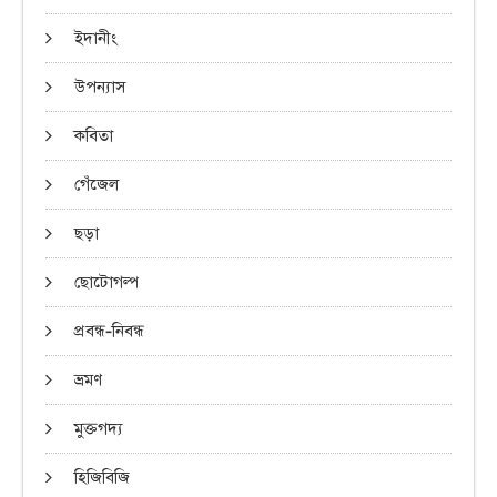
ইদানীং
উপন্যাস
কবিতা
গেঁজেল
ছড়া
ছোটোগল্প
প্রবন্ধ-নিবন্ধ
ভ্রমণ
মুক্তগদ্য
হিজিবিজি