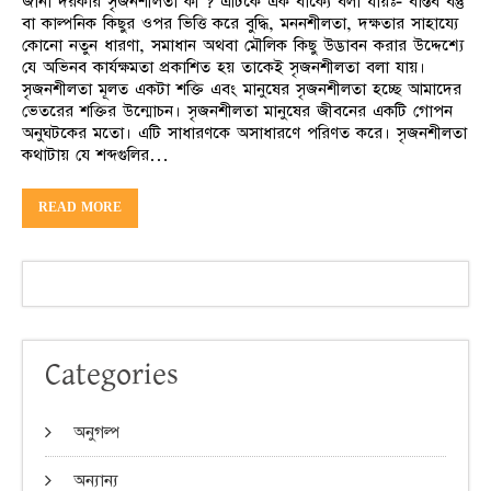
জানা দরকার সৃজনশীলতা কী ? এটিকে এক বাক্যে বলা যায়ঃ- বাস্তব বস্তু
বা কাল্পনিক কিছুর ওপর ভিত্তি করে বুদ্ধি, মননশীলতা, দক্ষতার সাহায্যে
কোনো নতুন ধারণা, সমাধান অথবা মৌলিক কিছু উদ্ভাবন করার উদ্দেশ্যে
যে অভিনব কার্যক্ষমতা প্রকাশিত হয় তাকেই সৃজনশীলতা বলা যায়।
সৃজনশীলতা মূলত একটা শক্তি এবং মানুষের সৃজনশীলতা হচ্ছে আমাদের
ভেতরের শক্তির উন্মোচন। সৃজনশীলতা মানুষের জীবনের একটি গোপন
অনুঘটকের মতো। এটি সাধারণকে অসাধারণে পরিণত করে। সৃজনশীলতা
কথাটায় যে শব্দগুলির…
READ MORE
Categories
অনুগল্প
অন্যান্য