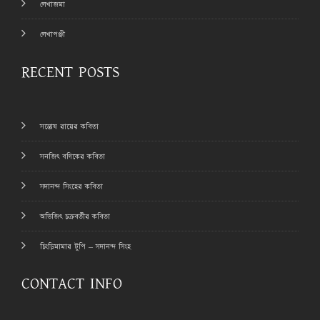
লেখাজমা
লেখাপঞ্জী
RECENT POSTS
সন্তোষ রায়ের কবিতা
সনজিৎ বণিকের কবিতা
সদানন্দ সিংহের কবিতা
অভিজিৎ চক্রবর্তীর কবিতা
চিংড়িমামার টুপি – সদানন্দ সিংহ
CONTACT INFO