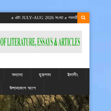
# এটা JULY-AUG 2026 সংখ্যা # পরবর্তী SEPT-OCT 2026 সংখ্যা প্রকা
অন্যান্য
মুক্তগদ্য
ইদানীং
ঈশানকোণ অ্যাপ