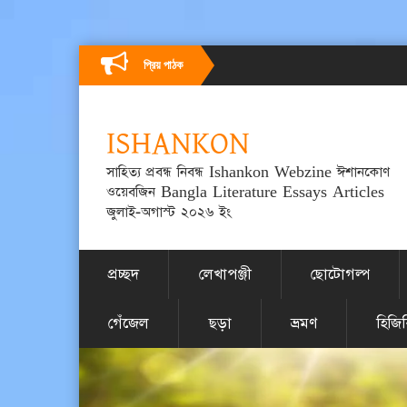
প্রিয় পাঠক
ISHANKON
সাহিত্য প্রবন্ধ নিবন্ধ Ishankon Webzine ঈশানকোণ
ওয়েবজিন Bangla Literature Essays Articles
জুলাই-অগাস্ট ২০২৬ ইং
প্রচ্ছদ
লেখাপঞ্জী
ছোটোগল্প
গেঁজেল
ছড়া
ভ্রমণ
হিজি