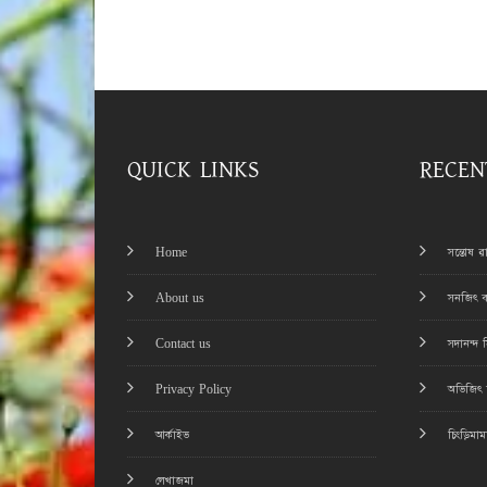
QUICK LINKS
RECEN
Home
সন্তোষ 
About us
সনজিৎ ব
Contact us
সদানন্দ 
Privacy Policy
অভিজিৎ চ
আর্কাইভ
চিংড়িমা
লেখাজমা