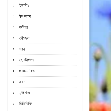
ইদানীং
উপন্যাস
কবিতা
গেঁজেল
ছড়া
ছোটোগল্প
প্রবন্ধ-নিবন্ধ
ভ্রমণ
মুক্তগদ্য
হিজিবিজি