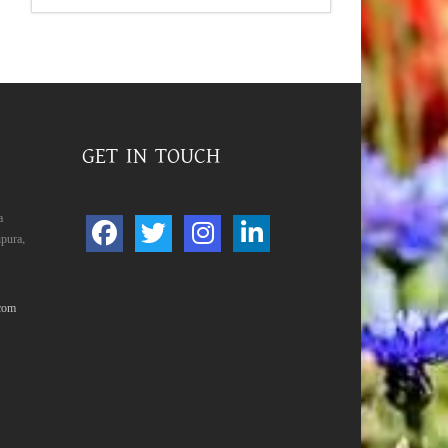
GET IN TOUCH
a
pura,
com