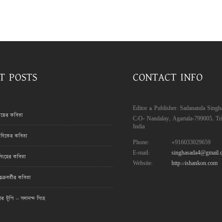
T POSTS
CONTACT INFO
Editor & Publisher: Sadananda Singh
রায়ের কবিতা
C/O- Nandalay, Agartala-799005, Tri
India
ণিকের কবিতা
Phone:
+916033029659
E-mail:
singhasada4@gmail.
সিংহের কবিতা
Website:
http://ishankon.com
ক্রবর্তীর কবিতা
মার টুপি – সদানন্দ সিংহ