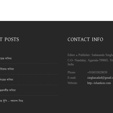
T POSTS
CONTACT INFO
Editor & Publisher: Sadananda Singh
রায়ের কবিতা
C/O- Nandalay, Agartala-799005, Tri
India
ণিকের কবিতা
Phone:
+916033029659
E-mail:
singhasada4@gmail.
সিংহের কবিতা
Website:
http://ishankon.com
ক্রবর্তীর কবিতা
মার টুপি – সদানন্দ সিংহ