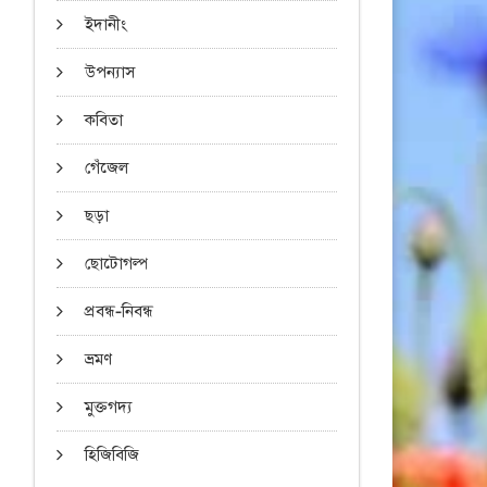
ইদানীং
উপন্যাস
কবিতা
গেঁজেল
ছড়া
ছোটোগল্প
প্রবন্ধ-নিবন্ধ
ভ্রমণ
মুক্তগদ্য
হিজিবিজি