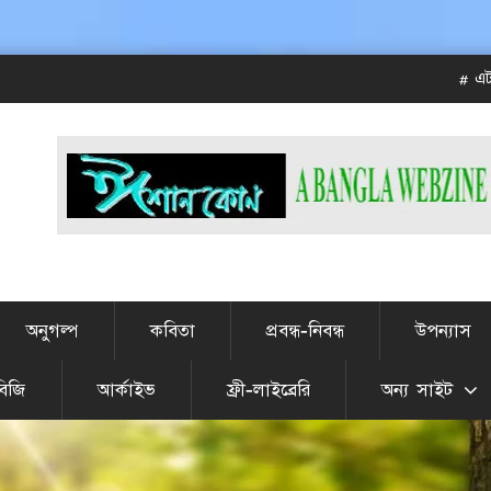
# এটা JUL
অনুগল্প
কবিতা
প্রবন্ধ-নিবন্ধ
উপন্যাস
বিজি
আর্কাইভ
ফ্রী-লাইব্রেরি
অন্য সাইট