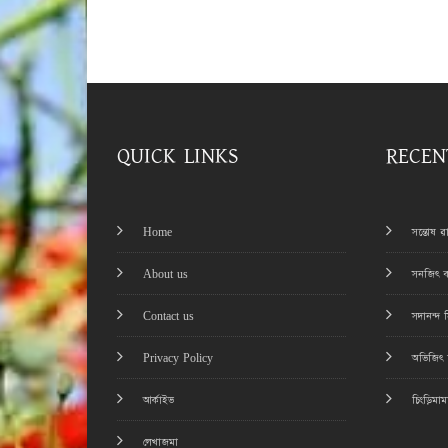
QUICK LINKS
RECEN
Home
সন্তোষ 
About us
সনজিৎ ব
Contact us
সদানন্দ 
Privacy Policy
অভিজিৎ চ
আর্কাইভ
চিংড়িমা
লেখাজমা