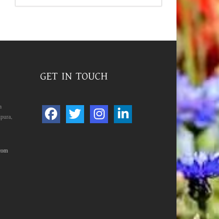
GET IN TOUCH
a
pura,
com