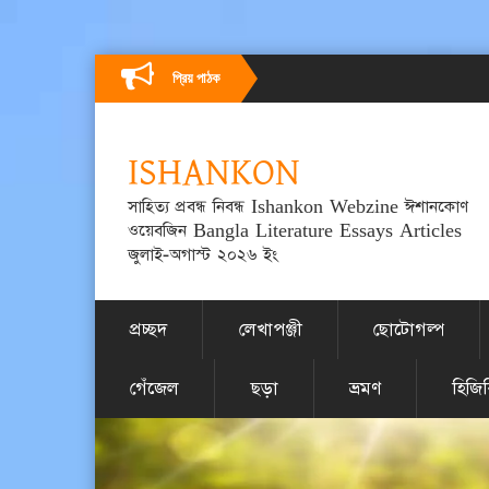
প্রিয় পাঠক
ISHANKON
সাহিত্য প্রবন্ধ নিবন্ধ Ishankon Webzine ঈশানকোণ
ওয়েবজিন Bangla Literature Essays Articles
জুলাই-অগাস্ট ২০২৬ ইং
প্রচ্ছদ
লেখাপঞ্জী
ছোটোগল্প
গেঁজেল
ছড়া
ভ্রমণ
হিজি