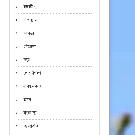
ইদানীং
উপন্যাস
কবিতা
গেঁজেল
ছড়া
ছোটোগল্প
প্রবন্ধ-নিবন্ধ
ভ্রমণ
মুক্তগদ্য
হিজিবিজি