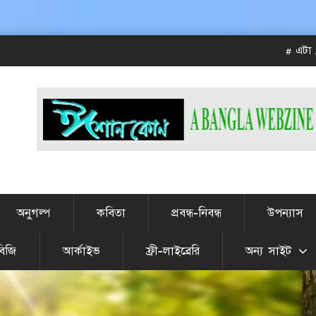
# এটা JULY-AUG 
অনুগল্প
কবিতা
প্রবন্ধ-নিবন্ধ
উপন্যাস
বিজি
আর্কাইভ
ফ্রী-লাইব্রেরি
অন্য সাইট