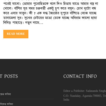
পরেই যাবো। তোমার পুরোহিতকে বলে দিও চিতায় যাতে আমার বস্ত্র না
খোলে। বাঁশির সুর সমর চক্রবর্তী একটু চুপ করে বসুন। চোখ দুটো বন্ধ
করে এবার ভাবুন। কী ? এক দগ্ধ জ্যৈষ্ঠের দুপুরে বাঁশিতে বেজে যাচ্ছে
ডানামেলা সুর। সুখের ঢেউয়ের মতো ডেকে যাচ্ছে অবিরাম কালো ছায়া
নিবিড় পাহাড়ে। নতুন নামে…
READ MORE
T POSTS
CONTACT INFO
Editor & Publisher: Sadananda Singh
রায়ের কবিতা
C/O- Nandalay, Agartala-799005, Tri
India
ণিকের কবিতা