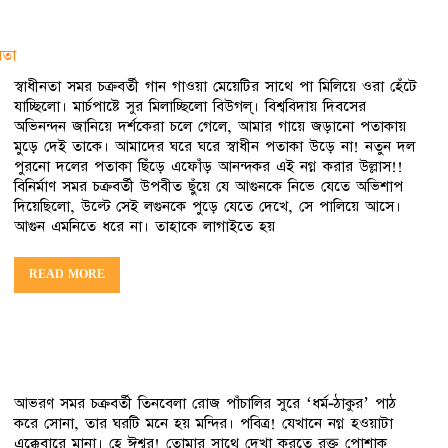
িতা
স্বাধীনতা সমর চক্রবর্তী গান গাওয়া মেয়েটির সাথে পা মিলিয়ে ওরা হেঁটে
যাচ্ছিলো। মার্চপাষ্টে সুর মিলাচ্ছিলো বিউগল্। বিশ্ববিদায় দিবসের
অভিনন্দন জানিয়ে দর্শকেরা চলে গেলে, আমার গায়ে জড়ানো পতাকায়
মুড়ে দেই তাকে। আমাদের ঘরে ঘরে স্বাধীন পতাকা উড়ে না! নতুন দল
পুরনো দলের পতাকা ছিঁড়ে এফোঁড় আনন্দকর এই নগ্ন করার উল্লাস!!
বিনির্মাণ সমর চক্রবর্তী উপবীত ছুঁয়ে যে আগুনকে নিভে যেতে অভিশাপ
দিয়েছিলো, উল্টে সেই লগুনকে পুড়ে যেতে দেখে, সে পালিয়ে আসে।
আগুন এমনিতে ধরে না। তাহাকে লাগাইতে হয়
READ MORE
আভরণ সমর চক্রবর্তী তিনবেলা রোজ পাঁচালির সুরে ‘ধর্ম-ঠাকুর’ পাঠ
করে সোনা, তার ঘরটি মনে হয় মন্দির। পবিত্র! যেখানে নগ্ন হওয়াটা
এক্কেবারে মানা। হে ঈশ্বর! তোমার সাথে দেখা করতে রক্ত পোশাক