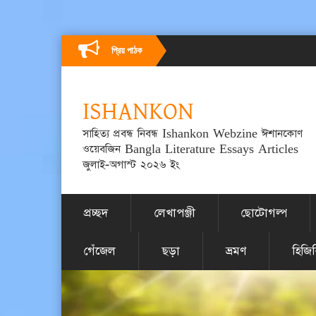
প্রিয় পাঠক
ISHANKON
সাহিত্য প্রবন্ধ নিবন্ধ Ishankon Webzine ঈশানকোণ
ওয়েবজিন Bangla Literature Essays Articles
জুলাই-অগাস্ট ২০২৬ ইং
প্রচ্ছদ
লেখাপঞ্জী
ছোটোগল্প
গেঁজেল
ছড়া
ভ্রমণ
হিজি