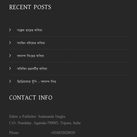
RECENT POSTS
সন্তোষ রায়ের কবিতা
সনজিৎ বণিকের কবিতা
সদানন্দ সিংহের কবিতা
অভিজিৎ চক্রবর্তীর কবিতা
চিংড়িমামার টুপি – সদানন্দ সিংহ
CONTACT INFO
Editor & Publisher: Sadananda Singha
C/O- Nandalay, Agartala-799005, Tripura, India
Phone:
+916033029659