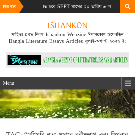
26 সংখ্যা প্রকাশিত হবে SEPT মাসের ২০ তারিখ # আমাদের ওয়েবসাইট ভি
প্রিয় পাঠক
ISHANKON
সাহিত্য প্রবন্ধ নিবন্ধ Ishankon Webzine ঈশানকোণ ওয়েবজিন
Bangla Literature Essays Articles জুলাই-অগাস্ট ২০২৬ ইং
Menu
TAG: “মণিপুরি নৃত্য প্রসারে রবীন্দ্রনাথ এবং ত্রিপুরার