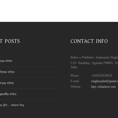
T POSTS
CONTACT INFO
Editor & Publisher: Sadananda Singh
রায়ের কবিতা
C/O- Nandalay, Agartala-799005, Tri
India
ণিকের কবিতা
Phone:
+916033029659
E-mail:
singhasada4@gmail.
সিংহের কবিতা
Website:
http://ishankon.com
ক্রবর্তীর কবিতা
মার টুপি – সদানন্দ সিংহ