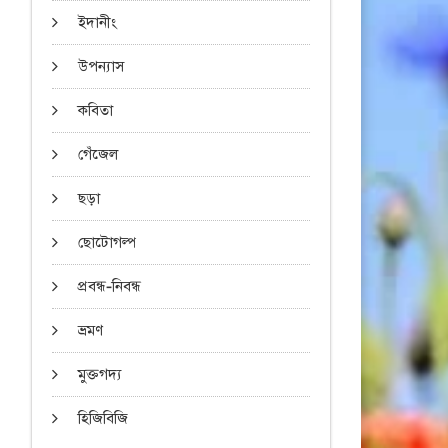
ইদানীং
উপন্যাস
কবিতা
গেঁজেল
ছড়া
ছোটোগল্প
প্রবন্ধ-নিবন্ধ
ভ্রমণ
মুক্তগদ্য
হিজিবিজি