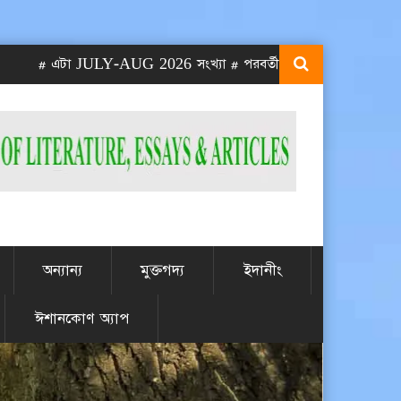
 এটা JULY-AUG 2026 সংখ্যা # পরবর্তী SEPT-OCT 2026 সংখ্যা প্রকা
অন্যান্য
মুক্তগদ্য
ইদানীং
ঈশানকোণ অ্যাপ