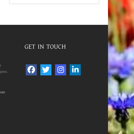
GET IN TOUCH
a
pura,
com