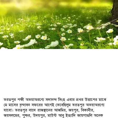
ভরতপুর পক্ষী অভয়াঅরণ্যে সদানন্দ সিংহ এবার প্রখর উত্তাপের মাঝে
মে মাসের বৃন্দাবন সফরের আগেই ভেবেছিলুম ভরতপুর অভয়াঅরণ্যে
যাবো। ভরতপুর বাদে রাজস্থানের আজমির, জয়পুর, বিকানীর,
জয়সলমের, পুষ্কর, উদয়পুর, মাউন্ট আবু ইত্যাদি জায়গাগুলি অনেক