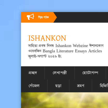
প্রিয় পাঠক
ISHANKON
সাহিত্য প্রবন্ধ নিবন্ধ Ishankon Webzine ঈশানকোণ
ওয়েবজিন Bangla Literature Essays Articles
জুলাই-অগাস্ট ২০২৬ ইং
প্রচ্ছদ
লেখাপঞ্জী
ছোটোগল্প
গেঁজেল
ছড়া
ভ্রমণ
হিজি