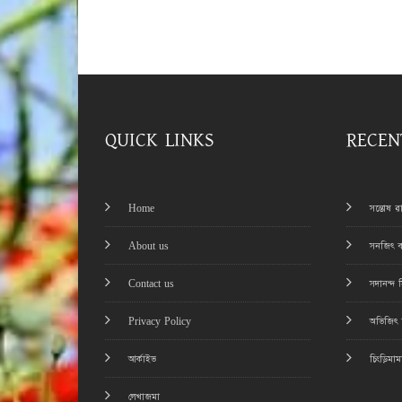
QUICK LINKS
RECEN
Home
সন্তোষ 
About us
সনজিৎ ব
Contact us
সদানন্দ 
Privacy Policy
অভিজিৎ চ
আর্কাইভ
চিংড়িমা
লেখাজমা