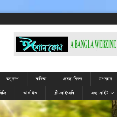
#
অনুগল্প
কবিতা
প্রবন্ধ-নিবন্ধ
উপন্যাস
বিজি
আর্কাইভ
ফ্রী-লাইব্রেরি
অন্য সাইট