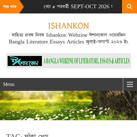
LY-AUG 2026 সংখ্যা # পরবর্তী SEPT-OCT 2026 সংখ্যা প্রকাশিত হবে
প্রিয় পাঠক
ISHANKON
সাহিত্য প্রবন্ধ নিবন্ধ Ishankon Webzine ঈশানকোণ ওয়েবজিন
Bangla Literature Essays Articles জুলাই-অগাস্ট ২০২৬ ইং
Menu
TAG: ফাঁকা ফ্রেম