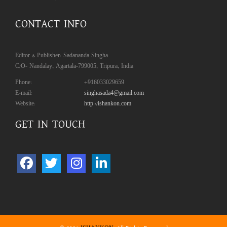
CONTACT INFO
Editor & Publisher: Sadananda Singha
C/O- Nandalay, Agartala-799005, Tripura, India
Phone:
+916033029659
E-mail:
singhasada4@gmail.com
Website:
http://ishankon.com
GET IN TOUCH