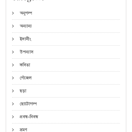
অনুগল্প
অন্যান্য
ইদানীং
উপন্যাস
কবিতা
গেঁজেল
ছড়া
ছোটোগল্প
প্রবন্ধ-নিবন্ধ
ভ্রমণ