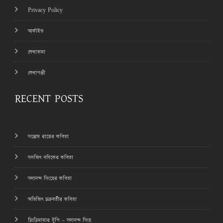
Privacy Policy
আর্কাইভ
লেখাজমা
লেখাপঞ্জী
RECENT POSTS
সন্তোষ রায়ের কবিতা
সনজিৎ বণিকের কবিতা
সদানন্দ সিংহের কবিতা
অভিজিৎ চক্রবর্তীর কবিতা
চিংড়িমামার টুপি – সদানন্দ সিংহ