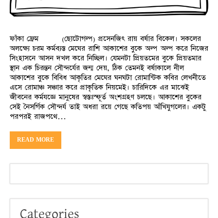
ফাঁকা ফ্রেম (ছোটোগল্প) প্রসেনজিৎ রায় বর্ষার বিকেল। সকলের
অলক্ষ্যে চরম কর্মব্যস্ত মেঘের রাশি আকাশের বুকে অল্প অল্প করে নিজের
সিংহাসনে আসন দখল করে নিচ্ছিল। যেমনটা প্রিয়তমের বুকে প্রিয়তমার
স্থান এক চিরন্তন সৌন্দর্যের জন্ম দেয়, ঠিক তেমনই বর্ষাকালে নীল
আকাশের বুকে বিবিধ আকৃতির মেঘের ঘনঘটা রোমান্টিক কবির লেখনীতে
এসে রোমাঞ্চ সঞ্চার করে প্রাকৃতিক নিয়মেই। চারিদিকে এর মাঝেই
জীবনের কর্মযজ্ঞে মানুষের স্বস্তঃস্ফূর্ত অংশগ্রহণ চলছে। আকাশের বুকের
সেই নৈসর্গিক সৌন্দর্য তাই অধরা রয়ে গেছে কতিপয় আঁখিযুগলের। একটু
পরপরই রাজপথে…
READ MORE
Categories