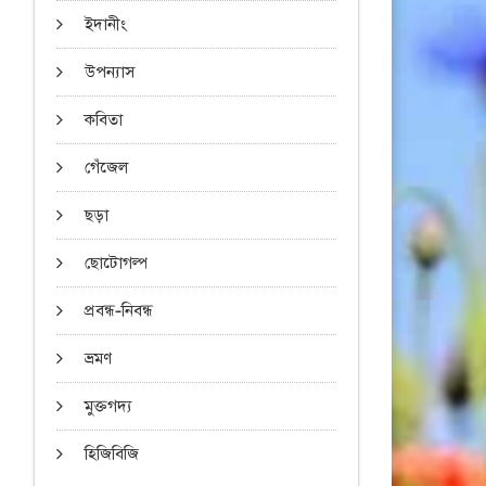
ইদানীং
উপন্যাস
কবিতা
গেঁজেল
ছড়া
ছোটোগল্প
প্রবন্ধ-নিবন্ধ
ভ্রমণ
মুক্তগদ্য
হিজিবিজি