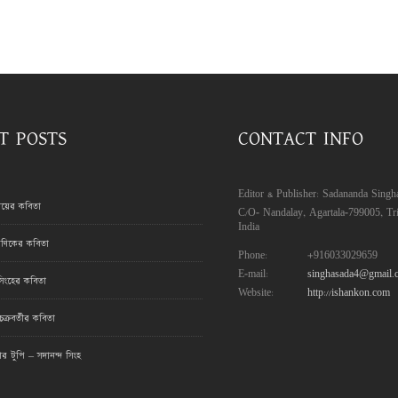
T POSTS
CONTACT INFO
Editor & Publisher: Sadananda Singh
রায়ের কবিতা
C/O- Nandalay, Agartala-799005, Tri
India
ণিকের কবিতা
Phone:
+916033029659
E-mail:
singhasada4@gmail.
সিংহের কবিতা
Website:
http://ishankon.com
ক্রবর্তীর কবিতা
মার টুপি – সদানন্দ সিংহ