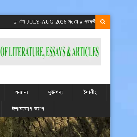
# এটা JULY-AUG 2026 সংখ্যা # পরবর্তী SEPT-OCT 2026 সংখ্যা প্রক
অন্যান্য
মুক্তগদ্য
ইদানীং
ঈশানকোণ অ্যাপ