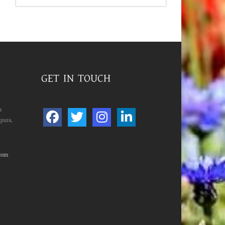
GET IN TOUCH
a
pura,
com