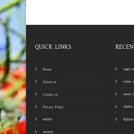
QUICK LINKS
RECEN
Home
সন্তোষ 
About us
সনজিৎ ব
Contact us
সদানন্দ 
Privacy Policy
অভিজিৎ চ
আর্কাইভ
চিংড়িমা
লেখাজমা