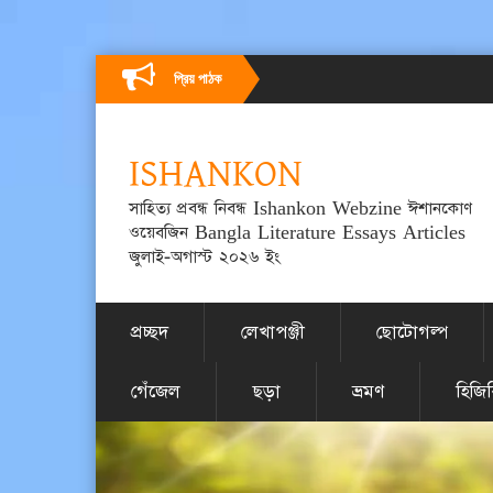
প্রিয় পাঠক
ISHANKON
সাহিত্য প্রবন্ধ নিবন্ধ Ishankon Webzine ঈশানকোণ
ওয়েবজিন Bangla Literature Essays Articles
জুলাই-অগাস্ট ২০২৬ ইং
প্রচ্ছদ
লেখাপঞ্জী
ছোটোগল্প
গেঁজেল
ছড়া
ভ্রমণ
হিজি