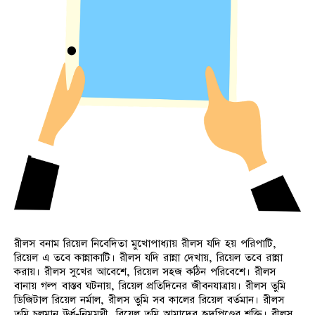
রীলস বনাম রিয়েল নিবেদিতা মুখোপাধ্যায় রীলস যদি হয় পরিপাটি,
রিয়েল এ তবে কান্নাকাটি। রীলস যদি রান্না দেখায়, রিয়েল তবে রান্না
করায়। রীলস সুখের আবেশে, রিয়েল সহজ কঠিন পরিবেশে। রীলস
বানায় গল্প বাস্তব ঘটনায়, রিয়েল প্রতিদিনের জীবনযাত্রায়। রীলস তুমি
ডিজিটাল রিয়েল নর্মাল, রীলস তুমি সব কালের রিয়েল বর্তমান। রীলস
তুমি চলমান ঊর্ধ-নিম্নমুখী, রিয়েল তুমি আমাদের হৃদপিণ্ডের শক্তি। রীলস