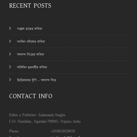
RECENT POSTS
সন্তোষ রায়ের কবিতা
সনজিৎ বণিকের কবিতা
সদানন্দ সিংহের কবিতা
অভিজিৎ চক্রবর্তীর কবিতা
চিংড়িমামার টুপি – সদানন্দ সিংহ
CONTACT INFO
Editor & Publisher: Sadananda Singha
C/O- Nandalay, Agartala-799005, Tripura, India
Phone:
+916033029659