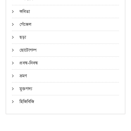
কবিতা
গেঁজেল
ছড়া
ছোটোগল্প
প্রবন্ধ-নিবন্ধ
ভ্রমণ
মুক্তগদ্য
হিজিবিজি