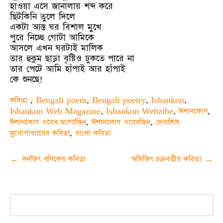
হাওয়া এসে জানালায় শব্দ করে
ছিটকিনি তুলে দিলে
একটা আস্ত ঘর বিশাল মুখে
পুরে নিচ্ছে গোটা আমিকে
আসলে এখন ঘরটাই মালিক
তার হুকুম ছাড়া বৃষ্টিও ঢুকতে পারে না
তার পেটে আমি হাঁপাই আর হাঁপাই
কে শুনছে!
কবিতা
,
Bengali poem
,
Bengali poetry
,
Ishankon
,
Ishankon Web Magazine
,
Ishankon Webzibe
,
ঈশানকোণ
,
ঈশানকোণ ওয়েব ম্যাগাজিন
,
ঈশানকোণ ওয়েবজিন
,
দেবাশিস
মুখোপাধ্যায়ের কবিতা
,
বাংলা কবিতা
Post
←
সনজিৎ বণিকের কবিতা
অভিজিৎ চক্রবর্তীর কবিতা
→
navigation