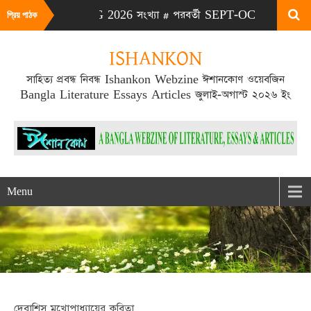
# এটা JULY-AUG 2026 সংখ্যা # পরবর্তী SEPT-OCT 2026 সংখ্যা প্রক
প্রিয় পাঠক
ISHANKON
সাহিত্য প্রবন্ধ নিবন্ধ Ishankon Webzine ঈশানকোণ ওয়েবজিন
Bangla Literature Essays Articles জুলাই-অগাস্ট ২০২৬ ইং
Menu
দেবাশিস মুখোপাধ্যায়ের কবিতা