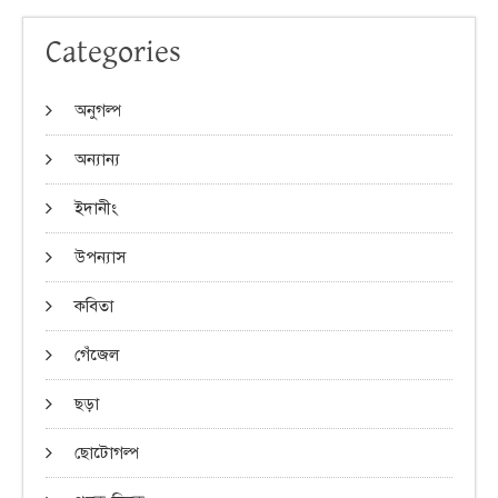
Categories
অনুগল্প
অন্যান্য
ইদানীং
উপন্যাস
কবিতা
গেঁজেল
ছড়া
ছোটোগল্প