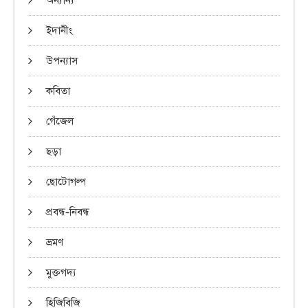
অন্যান্য
ইদানীং
উপন্যাস
কবিতা
গেঁজেল
ছড়া
ছোটোগল্প
প্রবন্ধ-নিবন্ধ
ভ্রমণ
মুক্তগদ্য
হিজিবিজি