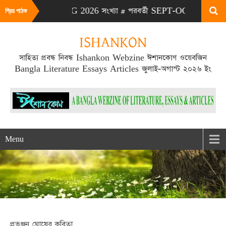
# এটা JULY-AUG 2026 সংখ্যা # পরবর্তী SEPT-OCT 2026 সংখ্যা প্র
প্রিয় পাঠক
ISHANKON
সাহিত্য প্রবন্ধ নিবন্ধ Ishankon Webzine ঈশানকোণ ওয়েবজিন
Bangla Literature Essays Articles জুলাই-অগাস্ট ২০২৬ ইং
Menu
প্রভঞ্জন ঘোষের কবিতা