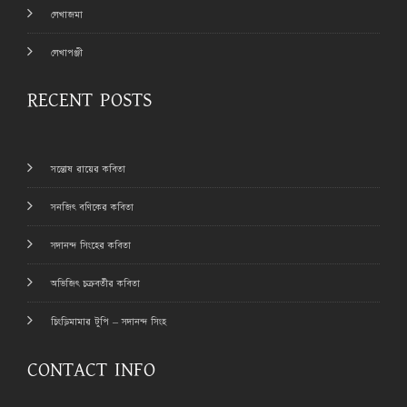
লেখাজমা
লেখাপঞ্জী
RECENT POSTS
সন্তোষ রায়ের কবিতা
সনজিৎ বণিকের কবিতা
সদানন্দ সিংহের কবিতা
অভিজিৎ চক্রবর্তীর কবিতা
চিংড়িমামার টুপি – সদানন্দ সিংহ
CONTACT INFO