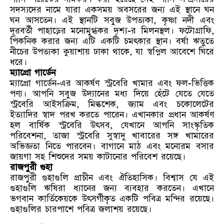
সদস্যদের নামে যারা একসময় অবসরের জন্য এই স্থানে ঘন
ঘন আসতেন। এই স্থানটি সবুজ উপত্যকা, কৃষ্ণা নদী এবং
দূরবর্তী পাহাড়ের মনোমুগ্ধকর দৃশ্য-র মিলনস্থল। ফটোগ্রাফি,
পিকনিক করার জন্য এটি একটি চমৎকার স্থান। বর্ষা ঋতুতে
নীচের উপত্যকা কুয়াশায় ঢাকা থাকে, যা স্বপ্নিল আবেশে ঘিরে
ধরে।
ম্যাপ্রো গার্ডেন
ম্যাপ্রো গার্ডেন-এর আকর্ষণ স্ট্রবেরি খামার এবং ফল-ভিত্তিক
পণ্য। আপনি সবুজ উদ্যানের মধ্য দিয়ে হেঁটে যেতে যেতে
স্ট্রবেরি আইসক্রিম, মিল্কশেক, জ্যাম এবং চকোলেটের
ইত্যাদির স্বাদ পরখ করতে পারেন। এখানকার প্রধান আকর্ষণ
হল বার্ষিক স্ট্রবেরি উৎসব, যেখানে আপনি সাংস্কৃতিক
পরিবেশনা, তাজা স্ট্রবেরি সুস্বাদু খাবারের সঙ্গ খামারের
অভিজ্ঞতা নিতে পারবেন। বাগানে মাঠ এবং মনোরম বসার
জায়গা সহ শিশুদের সময় কাটানোর পরিবেশ রয়েছে।
রাজপুরী গুহা
রাজপুরী গুহাগুলি প্রাচীন এবং ঐতিহাসিক। বিশ্বাস যে এই
গুহাগুলি ঋষিরা ধ্যানের জন্য ব্যবহার করতেন। এখানে
ভগবান কার্তিকেয়কে উৎসর্গীকৃত একটি পবিত্র মন্দির রয়েছে।
গুহাগুলির চারপাশে পবিত্র জলাশয় রয়েছে।