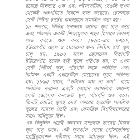
রয়েছে সিলভার ওক এবং পইনসেটিয়া, যেগুলি তখন
থেকেই পঞ্চগনিতে বিকাশ লাভ করেছে। চেসনকে
সেন্ট পিটার চার্চের কবরস্থানে সমাহিত করা হয়।
১৯ শতকে, বিভিন্ন সম্প্রদায় অনেক স্কুল চালু করে
এবং পাঁচগনি একটি শিক্ষামূলক শহর হিসাবে বিকাশ
লাভ করতে শুরু করে। ১৮৯০-এর দশকে,
ইউরোপীয় ছেলে ও মেয়েদের জন্য কিমিন্স হাই স্কুল
চালু হয়। ১৯০২ সালে ছেলেদের বিভাগটি
ইউরোপীয় বয়েজ হাই স্কুলে পরিণত হয়, যা এখন
সেন্ট পিটার্স স্কুল, পাঁচগনি নামে পরিচিত এবং
কিমিন্স একটি একচেটিয়া মেয়েদের স্কুলে পরিণত
হয়। ১৮৯৫ সালে, “ডটারস অফ দ্য ক্রস” নামে
পরিচিত ননদের একটি রোমান ক্যাথলিক আদেশ
সেন্ট জোসেফ কনভেন্ট স্কুল, পাঁচগনি শুরু করে।
তিনটি বোর্ডিং স্কুলই সেই সময়ের ইংরেজি পাবলিক
স্কুলের আদলে তৈরি এবং কেমব্রিজ বিশ্ববিদ্যালয়ের
সাথে অধিভুক্ত ছিল।
এর কিছুদিন পরেই অন্যান্য সম্প্রদায় তাদের নিজস্ব
স্কুল চালু করে। এই স্কুলগুলি বোম্বে প্রেসিডেন্সির
ম্যাট্রিকুলেশন পরীক্ষার সাথে অধিভুক্ত ছিল। এই