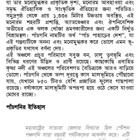
যা তার মনোমুগ্ধকর প্রাকৃতিক দৃশ্য, মনোরম আবহাওয়া এবং
সমৃদ্ধ ঐতিহাসিক ও সাংস্কৃতিক ঐতিহ্যের জন্য পরিচিত।
সমুদ্রপৃষ্ঠ থেকে প্রায় ১,৩৩৪ মিটার উচ্চতায় অবস্থিত, এই
মনোরম শহরটি প্রশান্তি, অ্যাডভেঞ্চার এবং ঔপনিবেশিক
অতীতের এক ঝলক খোঁজা ভ্রমণকারীদের জন্য একটি নিখুঁত
বিশ্রামস্থল। পাঁচগনি নামটির অর্থ “পাঁচ পাহাড়ের দেশ”, যা
এই গন্তব্যটিকে অনন্য এবং মনোমুগ্ধকর করে তোলে এমন ভূ-
প্রকৃতির যথাযথ বর্ণনা দেয়।
এই অঞ্চলে প্রচুর পরিমাণে সবুজ বন, ঢালু তৃণভূমি এবং
বিভিন্ন ধরণের উদ্ভিদ ও প্রাণী রয়েছে। কাছাকাছি প্রবাহিত
কৃষ্ণা নদী এই অঞ্চলের পরিবেশগত বৈচিত্র্যকে আরও বাড়িয়ে
তোলে। পাঁচগনি থেকে অল্প দূরত্বে কাস মালভূমিতে পৌঁছানো
যায়, যেখানে ৮৫০ টিরও বেশি প্রজাতির ফুলের গাছপালা
রয়েছে। বর্ষাকালে মালভূমিটি অপরূপা হয়ে ওঠে ভেসে যাওয়া
মেঘের রাজ্যে।
পাঁচগনির ইতিহাস
মহারাষ্ট্রের সাতারা জেলার বিখ্যাত হিল স্টেশন
পঞ্চগনি সারা বছরই পর্যটকদের আকর্ষণ করে। এটি