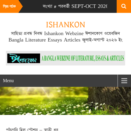
Y-AUG 2026 সংখ্যা # পরবর্তী SEPT-OCT 2026 সংখ্যা প্রকাশিত হবে 
প্রিয় পাঠক
ISHANKON
সাহিত্য প্রবন্ধ নিবন্ধ Ishankon Webzine ঈশানকোণ ওয়েবজিন
Bangla Literature Essays Articles জুলাই-অগাস্ট ২০২৬ ইং
Menu
পাঁচগনি হিল স্টেশন – স্বাতী ধর