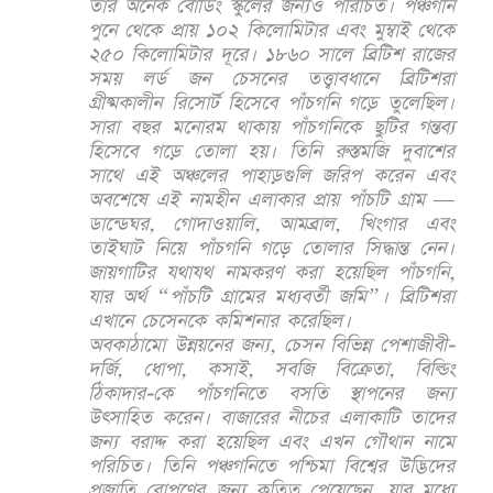
তার অনেক বোর্ডিং স্কুলের জন্যও পরিচিত। পঞ্চগনি
পুনে থেকে প্রায় ১০২ কিলোমিটার এবং মুম্বাই থেকে
২৫০ কিলোমিটার দূরে। ১৮৬০ সালে ব্রিটিশ রাজের
সময় লর্ড জন চেসনের তত্ত্বাবধানে ব্রিটিশরা
গ্রীষ্মকালীন রিসোর্ট হিসেবে পাঁচগনি গড়ে তুলেছিল।
সারা বছর মনোরম থাকায় পাঁচগনিকে ছুটির গন্তব্য
হিসেবে গড়ে তোলা হয়। তিনি রুস্তমজি দুবাশের
সাথে এই অঞ্চলের পাহাড়গুলি জরিপ করেন এবং
অবশেষে এই নামহীন এলাকার প্রায় পাঁচটি গ্রাম —
ডান্ডেঘর, গোদাওয়ালি, আমব্রাল, খিংগার এবং
তাইঘাট নিয়ে পাঁচগনি গড়ে তোলার সিদ্ধান্ত নেন।
জায়গাটির যথাযথ নামকরণ করা হয়েছিল পাঁচগনি,
যার অর্থ “পাঁচটি গ্রামের মধ্যবর্তী জমি”। ব্রিটিশরা
এখানে চেসেনকে কমিশনার করেছিল।
অবকাঠামো উন্নয়নের জন্য, চেসন বিভিন্ন পেশাজীবী-
দর্জি, ধোপা, কসাই, সবজি বিক্রেতা, বিল্ডিং
ঠিকাদার-কে পাঁচগনিতে বসতি স্থাপনের জন্য
উৎসাহিত করেন। বাজারের নীচের এলাকাটি তাদের
জন্য বরাদ্দ করা হয়েছিল এবং এখন গৌথান নামে
পরিচিত। তিনি পঞ্চগনিতে পশ্চিমা বিশ্বের উদ্ভিদের
প্রজাতি রোপণের জন্য কৃতিত্ব পেয়েছেন, যার মধ্যে