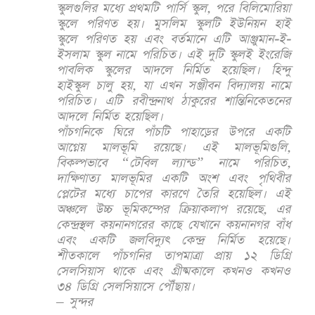
স্কুলগুলির মধ্যে প্রথমটি পার্সি স্কুল, পরে বিলিমোরিয়া
স্কুলে পরিণত হয়। মুসলিম স্কুলটি ইউনিয়ন হাই
স্কুলে পরিণত হয় এবং বর্তমানে এটি আঞ্জুমান-ই-
ইসলাম স্কুল নামে পরিচিত। এই দুটি স্কুলই ইংরেজি
পাবলিক স্কুলের আদলে নির্মিত হয়েছিল। হিন্দু
হাইস্কুল চালু হয়, যা এখন সঞ্জীবন বিদ্যালয় নামে
পরিচিত। এটি রবীন্দ্রনাথ ঠাকুরের শান্তিনিকেতনের
আদলে নির্মিত হয়েছিল।
পাঁচগনিকে ঘিরে পাঁচটি পাহাড়ের উপরে একটি
আগ্নেয় মালভূমি রয়েছে। এই মালভূমিগুলি,
বিকল্পভাবে “টেবিল ল্যান্ড” নামে পরিচিত,
দাক্ষিণাত্য মালভূমির একটি অংশ এবং পৃথিবীর
প্লেটের মধ্যে চাপের কারণে তৈরি হয়েছিল। এই
অঞ্চলে উচ্চ ভূমিকম্পের ক্রিয়াকলাপ রয়েছে, এর
কেন্দ্রস্থল কয়নানগরের কাছে যেখানে কয়নানগর বাঁধ
এবং একটি জলবিদ্যুৎ কেন্দ্র নির্মিত হয়েছে।
শীতকালে পাঁচগনির তাপমাত্রা প্রায় ১২ ডিগ্রি
সেলসিয়াস থাকে এবং গ্রীষ্মকালে কখনও কখনও
৩৪ ডিগ্রি সেলসিয়াসে পৌঁছায়।
– সুন্দর