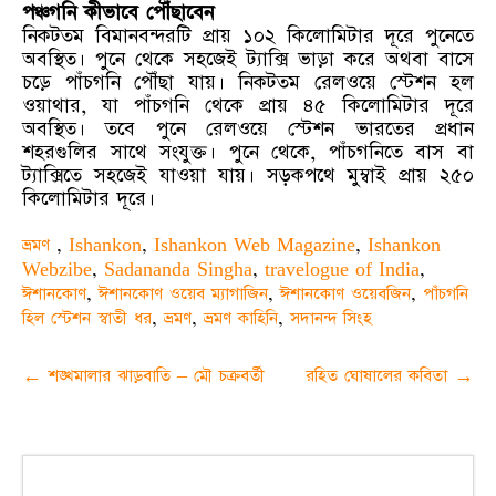
পঞ্চগনি কীভাবে পৌঁছাবেন
নিকটতম বিমানবন্দরটি প্রায় ১০২ কিলোমিটার দূরে পুনেতে
অবস্থিত। পুনে থেকে সহজেই ট্যাক্সি ভাড়া করে অথবা বাসে
চড়ে পাঁচগনি পৌঁছা যায়।
নিকটতম রেলওয়ে স্টেশন হল
ওয়াথার, যা পাঁচগনি থেকে প্রায় ৪৫ কিলোমিটার দূরে
অবস্থিত। তবে পুনে রেলওয়ে স্টেশন ভারতের প্রধান
শহরগুলির সাথে সংযুক্ত। পুনে থেকে, পাঁচগনিতে বাস বা
ট্যাক্সিতে সহজেই যাওয়া যায়। সড়কপথে মুম্বাই প্রায় ২৫০
কিলোমিটার দূরে।
ভ্রমণ
,
Ishankon
,
Ishankon Web Magazine
,
Ishankon
Webzibe
,
Sadananda Singha
,
travelogue of India
,
ঈশানকোণ
,
ঈশানকোণ ওয়েব ম্যাগাজিন
,
ঈশানকোণ ওয়েবজিন
,
পাঁচগনি
হিল স্টেশন স্বাতী ধর
,
ভ্রমণ
,
ভ্রমণ কাহিনি
,
সদানন্দ সিংহ
Post
←
শঙ্খমালার ঝাড়বাতি – মৌ চক্রবর্তী
রহিত ঘোষালের কবিতা
→
navigation