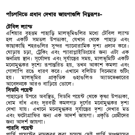
পাঁচগনিতে প্রধান দেখার জায়গাগুলি নিম্নরূপঃ-
টেবিল ল্যান্ড
এশিয়ার বৃহত্তম পাহাড়ি মালভূমিগুলির মধ্যে টেবিল ল্যান্ড
হল একটি সমতল উপত্যকা, যেখান থেকে পাহাড় এবং
কাছাকাছি শহরগুলির সুন্দর প্যানোরামিক দৃশ্য প্রদান করে।
ঘোড়ায় চড়া, ট্রেকিং এবং প্যারাগ্লাইডিংয়ের জন্য এটা এক
জনপ্রিয় স্থান। সূর্যোদয় এবং সূর্যাস্তের সময়, মালভূমিটি একটি
মনোমুগ্ধকর দৃশ্যে রূপান্তরিত হয়, তখন আকাশ কমলা এবং
গোলাপি রঙে ধারণ করে। এখানে বলিউড সিনেমার শুটিং
হয়। মালভূমির প্রাকৃতিক গুহাগুলিও অ্যাডভেঞ্চারের
আবেদনকে আরও বাড়িয়ে তোলে।
সিডনি পয়েন্ট
পাহাড়ের উপরে অবস্থিত, সিডনি পয়েন্ট থেকে কৃষ্ণা উপত্যকা,
ধোম বাঁধ এবং দূরবর্তী কমলগড় দুর্গের মনোমুগ্ধকর দৃশ্য
দেখা যায়। এখানে মনোমুগ্ধকর সূর্যাস্তের দৃশ্য দেখার মত
এবং ফটোগ্রাফির জন্য এক আদর্শ জায়গা। প্রকৃতি প্রেমীদের
জন্য আদর্শ জায়গা।
পারসি পয়েন্ট
পার্সি পয়েন্টের নামকরণ করা হয়েছে সেই পার্সি সম্প্রদায়ের