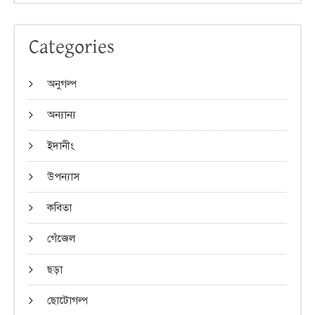
Categories
অনুগল্প
অন্যান্য
ইদানীং
উপন্যাস
কবিতা
গেঁজেল
ছড়া
ছোটোগল্প