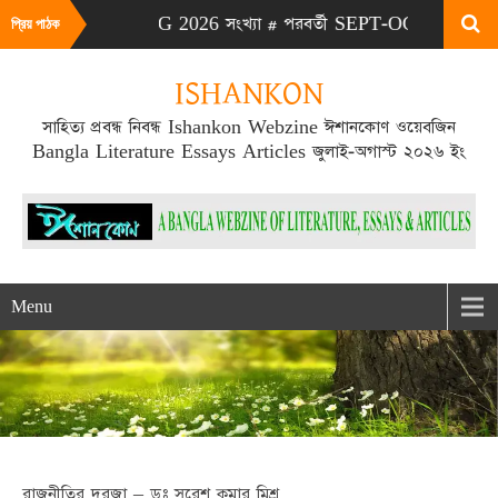
# এটা JULY-AUG 2026 সংখ্যা # পরবর্তী SEPT-OCT 2026 সংখ্যা প্র
প্রিয় পাঠক
ISHANKON
সাহিত্য প্রবন্ধ নিবন্ধ Ishankon Webzine ঈশানকোণ ওয়েবজিন
Bangla Literature Essays Articles জুলাই-অগাস্ট ২০২৬ ইং
Menu
রাজনীতির দরজা – ডঃ সুরেশ কুমার মিশ্র