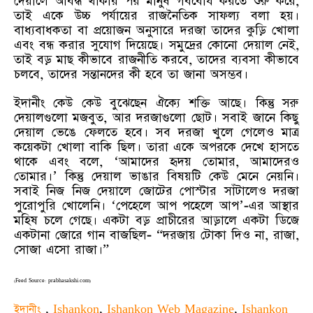
দেয়ালে আবদ্ধ থাকার পর মানুষ গর্ববোধ করতে শুরু করে,
তাই একে উচ্চ পর্যায়ের রাজনৈতিক সাফল্য বলা হয়।
বাধ্যবাধকতা বা প্রয়োজন অনুসারে দরজা তাদের কুড়ি খোলা
এবং বন্ধ করার সুযোগ দিয়েছে। সমুদ্রের কোনো দেয়াল নেই,
তাই বড় মাছ কীভাবে রাজনীতি করবে, তাদের ব্যবসা কীভাবে
চলবে, তাদের সন্তানদের কী হবে তা জানা অসম্ভব।
ইদানীং কেউ কেউ বুঝেছেন ঐক্যে শক্তি আছে। কিন্তু সরু
দেয়ালগুলো মজবুত, আর দরজাগুলো ছোট। সবাই জানে কিছু
দেয়াল ভেঙে ফেলতে হবে। সব দরজা খুলে গেলেও মাত্র
কয়েকটা খোলা বাকি ছিল। তারা একে অপরকে দেখে হাসতে
থাকে এবং বলে, ‘আমাদের হৃদয় তোমার, আমাদেরও
তোমার।’ কিন্তু দেয়াল ভাঙার বিষয়টি কেউ মেনে নেয়নি।
সবাই নিজ নিজ দেয়ালে জোটের পোস্টার সাঁটালেও দরজা
পুরোপুরি খোলেনি। ‘পেহেলে আপ পহেলে আপ’-এর আস্থার
মহিষ চলে গেছে। একটা বড় প্রাচীরের আড়ালে একটা ডিজে
একটানা জোরে গান বাজছিল- “দরজায় টোকা দিও না, রাজা,
সোজা এসো রাজা।”
(Feed Source: prabhasakshi.com)
ইদানীং
,
Ishankon
,
Ishankon Web Magazine
,
Ishankon