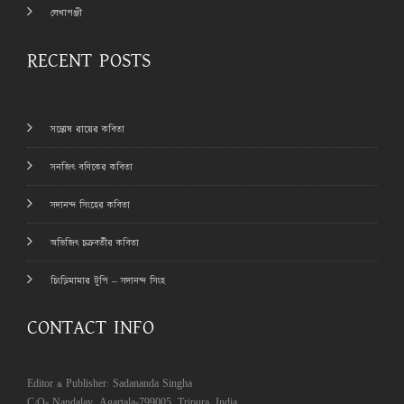
লেখাপঞ্জী
RECENT POSTS
সন্তোষ রায়ের কবিতা
সনজিৎ বণিকের কবিতা
সদানন্দ সিংহের কবিতা
অভিজিৎ চক্রবর্তীর কবিতা
চিংড়িমামার টুপি – সদানন্দ সিংহ
CONTACT INFO
Editor & Publisher: Sadananda Singha
C/O- Nandalay, Agartala-799005, Tripura, India