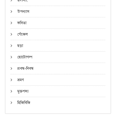
ইদানীং
উপন্যাস
কবিতা
গেঁজেল
ছড়া
ছোটোগল্প
প্রবন্ধ-নিবন্ধ
ভ্রমণ
মুক্তগদ্য
হিজিবিজি