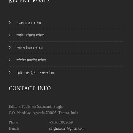
RECENT POSTS
সন্তোষ রায়ের কবিতা
সনজিৎ বণিকের কবিতা
সদানন্দ সিংহের কবিতা
অভিজিৎ চক্রবর্তীর কবিতা
চিংড়িমামার টুপি – সদানন্দ সিংহ
CONTACT INFO
Editor & Publisher: Sadananda Singha
C/O- Nandalay, Agartala-799005, Tripura, India
Phone:
+916033029659
E-mail:
singhasada4@gmail.com