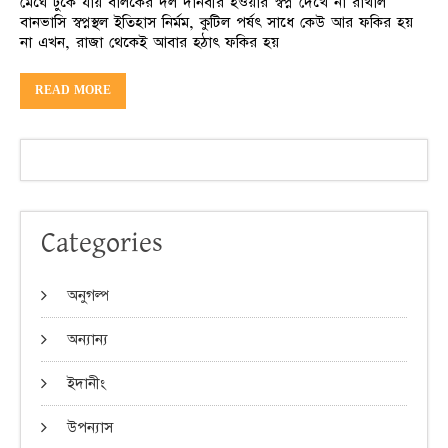
মেঘে ঢুকে যায় বালকের দল দানবীর হওয়ার স্বপ্ন দেখে না রাখাল
বানভাসি স্বপ্নস্থল ইতিহাস নির্মম, কুটিল পর্ষৎ সাধে কেউ আর ফকির হয়
না এখন, রাজা থেকেই আবার হঠাৎ ফকির হয়
READ MORE
Categories
অনুগল্প
অন্যান্য
ইদানীং
উপন্যাস