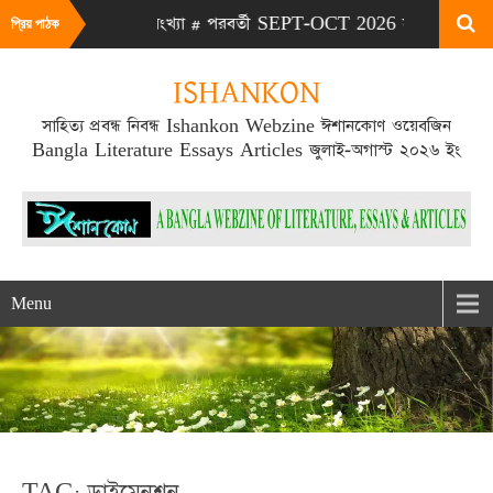
ULY-AUG 2026 সংখ্যা # পরবর্তী SEPT-OCT 2026 সংখ্যা প্রকাশিত হবে
প্রিয় পাঠক
ISHANKON
সাহিত্য প্রবন্ধ নিবন্ধ Ishankon Webzine ঈশানকোণ ওয়েবজিন
Bangla Literature Essays Articles জুলাই-অগাস্ট ২০২৬ ইং
Menu
TAG: ডাইমেনশন