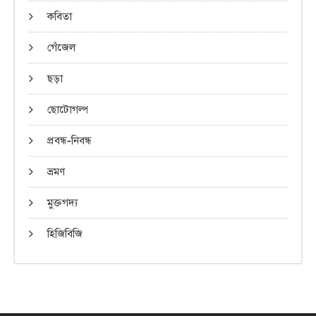
কবিতা
গেঁজেল
ছড়া
ছোটোগল্প
প্রবন্ধ-নিবন্ধ
ভ্রমণ
মুক্তগদ্য
হিজিবিজি