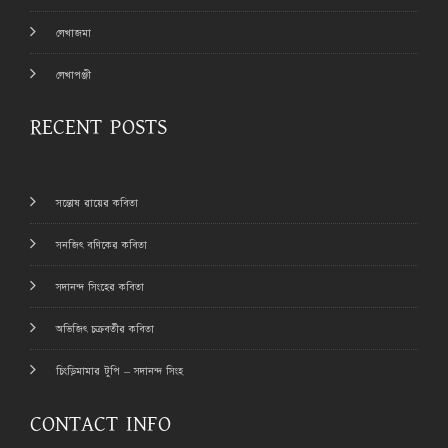
লেখাজমা
লেখাপঞ্জী
RECENT POSTS
সন্তোষ রায়ের কবিতা
সনজিৎ বণিকের কবিতা
সদানন্দ সিংহের কবিতা
অভিজিৎ চক্রবর্তীর কবিতা
চিংড়িমামার টুপি – সদানন্দ সিংহ
CONTACT INFO