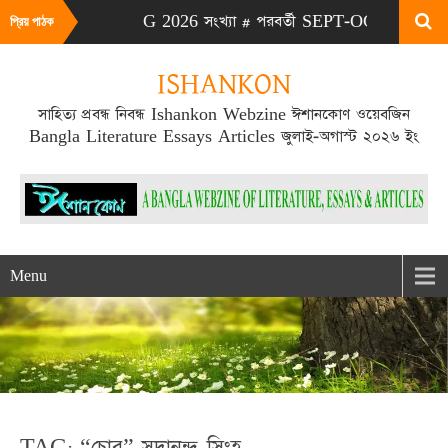
# এটা JULY-AUG 2026 সংখ্যা # পরবর্তী SEPT-OCT 2026 সংখ্যা প্
প্রিয় পাঠক
ISHANKON
সাহিত্য প্রবন্ধ নিবন্ধ Ishankon Webzine ঈশানকোণ ওয়েবজিন
Bangla Literature Essays Articles জুলাই-অগাস্ট ২০২৬ ইং
Menu
TAG: “চোর” সদানন্দ সিংহ