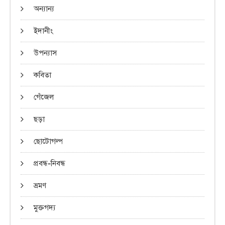
অন্যান্য
ইদানীং
উপন্যাস
কবিতা
গেঁজেল
ছড়া
ছোটোগল্প
প্রবন্ধ-নিবন্ধ
ভ্রমণ
মুক্তগদ্য