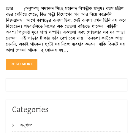
চোর (অনুগল্প) সদানন্দ সিংহ মহানন্দ বিপত্নীক মানুষ। বয়স চল্লিশ
বছর পেরিয়ে গেছে, কিন্তু পত্নী বিয়োগের পর আর বিয়ে করেননি।
নিঃসন্তানও। আগে কাপড়ের ব্যবসা ছিল, সেই ব্যবসা এখন তিনি বন্ধ করে
দিয়েছেন। শহরতলিতে নিজের এক তেতলা বাড়িতে থাকেন। বাড়িটা
অবশ্য পিতৃদত্ত সূত্রে প্রাপ্ত সম্পত্তি। একতলা এবং দোতলার সব ঘর ভাড়া
দেওয়া। এই ভাড়ার টাকায় তাঁর বেশ চলে যায়। তিনতলা কাউকে ভাড়া
দেননি, একাই থাকেন। দুটো ঘর নিজে ব্যবহার করেন। বাকি তিনটে ঘর
তালা দেওয়া থাকে। দু বোনের বহু…
READ MORE
Categories
অনুগল্প