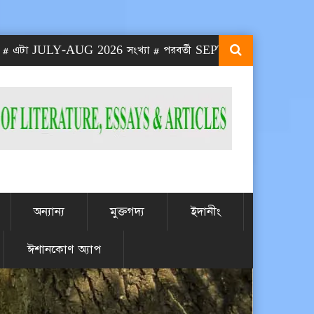
AUG 2026 সংখ্যা # পরবর্তী SEPT-OCT 2026 সংখ্যা প্রকাশিত হবে SE
অন্যান্য
মুক্তগদ্য
ইদানীং
ঈশানকোণ অ্যাপ