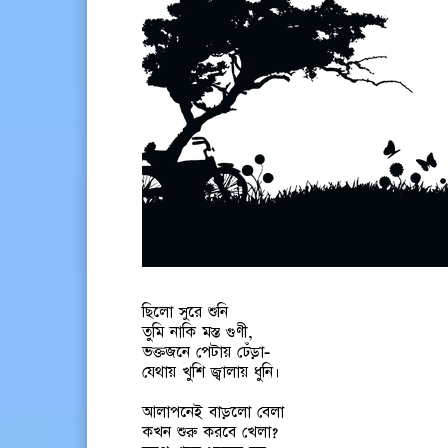
ছিলো সুরে শুনি
তুমি নাকি মস্ত গুণী,
ভক্তজনে পেটায় ঢেঁড়া-
যেথায় খুশি জ্বালায় ধুনি।
আলাপনেই বাড়লো বেলা
কখন শুরু করবে খেলা?