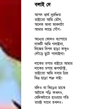
বলাই দে
আপন স্বার্থ সুরক্ষিত
তাইতো আমি মৌন,
অনেক ভাবা ভাবনাটা
আমার কাছে গৌণ।
অন্যের কোনও ব্যাপারে
নাকটি আমি গলাইনা,
নিজের বিপদ ছাড়া কভুও
দৌড়ে ছুটে পালাইনা!
নাকের ডগার বাইরে আমার
নাকের ডগায় জগৎটাই,
তাইতো আমি সবার প্রিয়
মিত্র ছাড়া শত্রু নাই!
যদিও বা ভিড়ের মাঝে
আটকে পড়ি কখনও,
যেদিকটাতে হাওয়ার গতি
তারই সাথে তখনও।