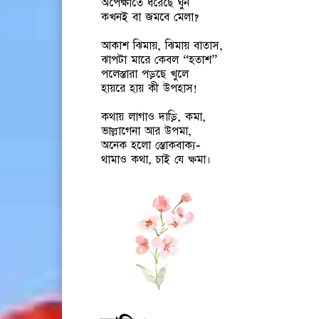
অপেক্ষাতে ধরেছে ঘুন
কখনই বা জমবে মেলা?
আকাশ ঝিমায়, ঝিমায় বাতাস,
ঝাপটা মারে কেবল “হতাশ”
পলেস্তারা পড়ছে খুলে
হায়রে হায় কী উপহাস!
কথায় লাগাও দাড়ি, কমা,
ভাল্লাগেনা আর উপমা,
অনেক হলো স্তোকবাক্য-
থামাও কথা, চাই যে ক্ষমা।