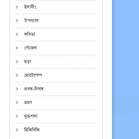
ইদানীং
উপন্যাস
কবিতা
গেঁজেল
ছড়া
ছোটোগল্প
প্রবন্ধ-নিবন্ধ
ভ্রমণ
মুক্তগদ্য
হিজিবিজি