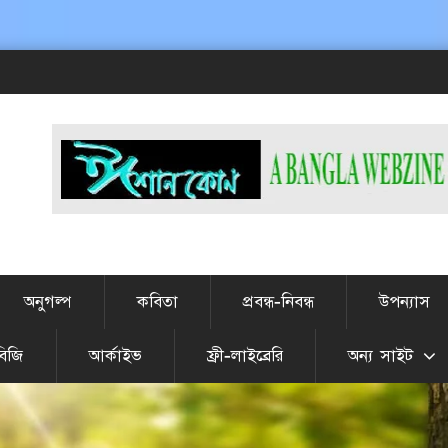
# এটা JULY-
অনুগল্প
কবিতা
প্রবন্ধ-নিবন্ধ
উপন্যাস
বিজি
আর্কাইভ
ফ্রী-লাইব্রেরি
অন্য সাইট