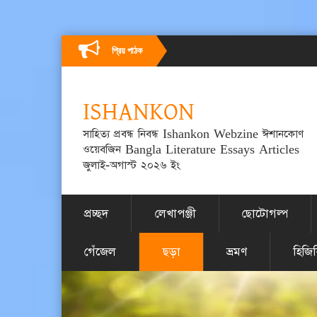
প্রিয় পাঠক
ISHANKON
সাহিত্য প্রবন্ধ নিবন্ধ Ishankon Webzine ঈশানকোণ
ওয়েবজিন Bangla Literature Essays Articles
জুলাই-অগাস্ট ২০২৬ ইং
প্রচ্ছদ
লেখাপঞ্জী
ছোটোগল্প
গেঁজেল
ছড়া
ভ্রমণ
হিজি