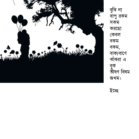
বুঝি না
বাপু রকম
সকম
করছো
কেবল
বকম
বকম,
বাক্যবাণে
ঝাঁঝরা এ
বুক
ভীষণ বিষম
জখম।
ইচ্ছে