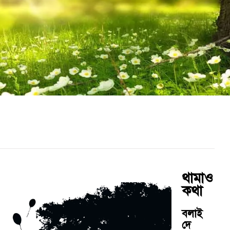
থামাও
কথা
বলাই
দে