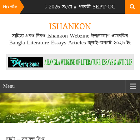
# এটা JULY-AUG 2026 সংখ্যা # পরবর্তী SEPT-OCT 2026 সংখ্যা প্রক
প্রিয় পাঠক
ISHANKON
সাহিত্য প্রবন্ধ নিবন্ধ Ishankon Webzine ঈশানকোণ ওয়েবজিন
Bangla Literature Essays Articles জুলাই-অগাস্ট ২০২৬ ইং
Menu
টাইট – সদানন্দ সিংহ