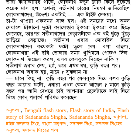
তারা কাছাকাছিই থাকে, লোকনাথ নতুন ফ্ল্যাট কিনে ঢুকেছে
কয়েক মাস হল। তখনই সতীনাথ চায়ের নিমন্ত্রণ জানিয়েছিল
লোকনাথদের, উদ্দেশ্য একটাই — এক টাইট দেওয়া।
চা-টা খাওয়া একসময় সাঙ্গ হল। এই সময়ের মধ্যে অনল
দেয়ালে টাঙানো দুটো ক্যালেণ্ডার টুকরো টুকরো করে ছিঁড়ে
ফেলেছে, তারপর সতীনাথদের বেড়ালটাকে এক বই ছুঁড়ে ছুঁড়ে
তাড়িয়ে বেড়াচ্ছে। সতীনাথ এবার মোবাইল দিয়ে
লোকনাথদের কয়েকটা ফটো তুলে নেয়। বলা বাহুল্য,
লোকনাথরা এই ছবি তোলার সময় খুশিমনে পোজও দিল।
লোকনাথ জিজ্ঞেস করল, এসব ফেসবুকে দিচ্ছেন নাকি ?
সতীনাথ জবাব দেয়, হ্যাঁ, তবে এখন নয়, কুড়ি বছর পর।
লোকনাথ অবাক হয়, মানে ? বুঝলাম না।
— মানে কিছু না। কুড়ি বছর পর ফেসবুকে দিয়ে বলব কুড়ি
বছর আগের ফটো, এনারা এখন কেমন আছেন ? মানে কুড়ি
বছর পর আমি দেখতে চাই আপনারা ছেলেটাকে লাই দিয়ে
দিয়ে কোন্ পদার্থে পরিণত করেছেন।
অনুগল্প
,
Bengali flash story
,
Flash story of India
,
Flash
story of Sadananda Singha
,
Sadananda Singha
,
অণুগল্প
,
টাইট সদানন্দ সিংহ
,
বাংলা অনুগল্প
,
সদানন্দ সিংহ
,
সদানন্দ সিংহের
অনুগল্প
,
সদানন্দ সিংহের গল্প