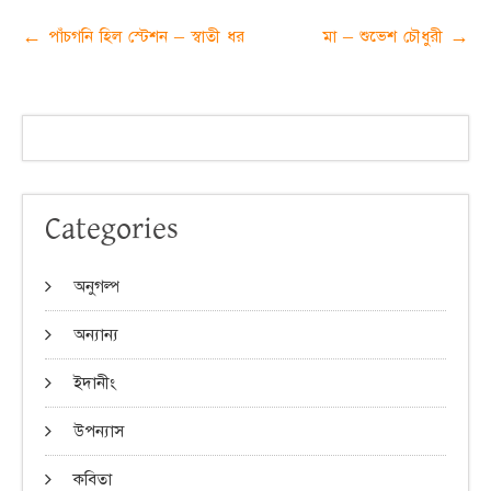
Post
←
পাঁচগনি হিল স্টেশন – স্বাতী ধর
মা – শুভেশ চৌধুরী
→
navigation
Categories
অনুগল্প
অন্যান্য
ইদানীং
উপন্যাস
কবিতা