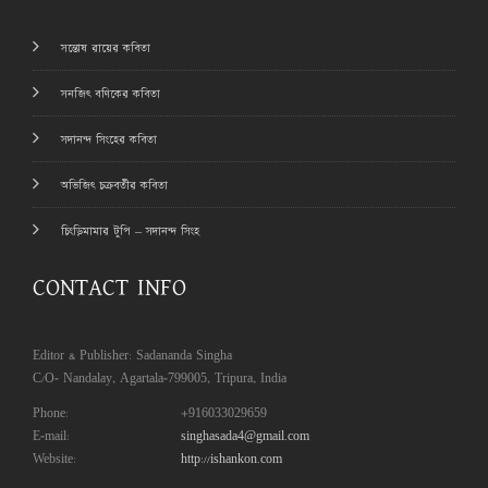
সন্তোষ রায়ের কবিতা
সনজিৎ বণিকের কবিতা
সদানন্দ সিংহের কবিতা
অভিজিৎ চক্রবর্তীর কবিতা
চিংড়িমামার টুপি – সদানন্দ সিংহ
CONTACT INFO
Editor & Publisher: Sadananda Singha
C/O- Nandalay, Agartala-799005, Tripura, India
Phone:
+916033029659
E-mail:
singhasada4@gmail.com
Website:
http://ishankon.com