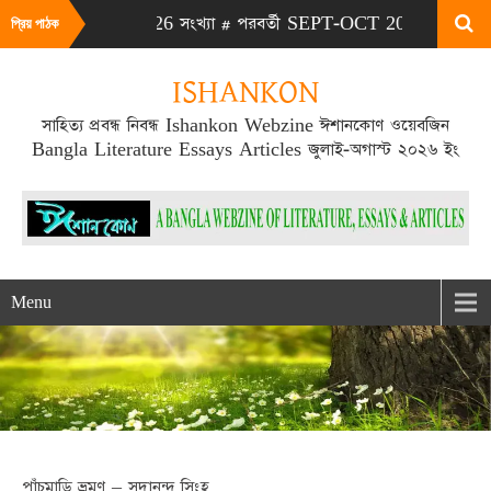
ULY-AUG 2026 সংখ্যা # পরবর্তী SEPT-OCT 2026 সংখ্যা প্রকাশিত হবে
প্রিয় পাঠক
ISHANKON
সাহিত্য প্রবন্ধ নিবন্ধ Ishankon Webzine ঈশানকোণ ওয়েবজিন
Bangla Literature Essays Articles জুলাই-অগাস্ট ২০২৬ ইং
Menu
পাঁচমাড়ি ভ্রমণ – সদানন্দ সিংহ