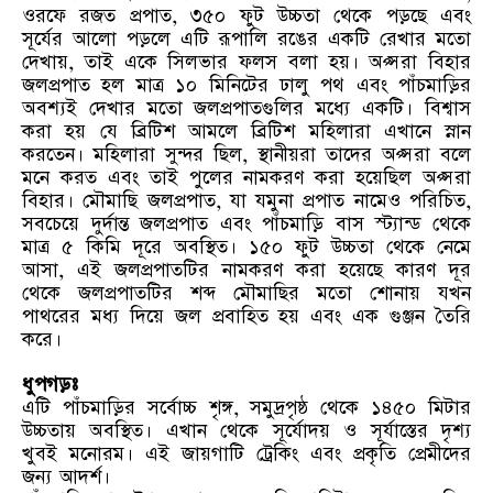
ওরফে রজত প্রপাত, ৩৫০ ফুট উচ্চতা থেকে পড়ছে এবং
সূর্যের আলো পড়লে এটি রূপালি রঙের একটি রেখার মতো
দেখায়, তাই একে সিলভার ফলস বলা হয়। অপ্সরা বিহার
জলপ্রপাত হল মাত্র ১০ মিনিটের ঢালু পথ এবং পাঁচমাড়ির
অবশ্যই দেখার মতো জলপ্রপাতগুলির মধ্যে একটি। বিশ্বাস
করা হয় যে ব্রিটিশ আমলে ব্রিটিশ মহিলারা এখানে স্নান
করতেন। মহিলারা সুন্দর ছিল, স্থানীয়রা তাদের অপ্সরা বলে
মনে করত এবং তাই পুলের নামকরণ করা হয়েছিল অপ্সরা
বিহার। মৌমাছি জলপ্রপাত, যা যমুনা প্রপাত নামেও পরিচিত,
সবচেয়ে দুর্দান্ত জলপ্রপাত এবং পাঁচমাড়ি বাস স্ট্যান্ড থেকে
মাত্র ৫ কিমি দূরে অবস্থিত। ১৫০ ফুট উচ্চতা থেকে নেমে
আসা, এই জলপ্রপাতটির নামকরণ করা হয়েছে কারণ দূর
থেকে জলপ্রপাতটির শব্দ মৌমাছির মতো শোনায় যখন
পাথরের মধ্য দিয়ে জল প্রবাহিত হয় এবং এক গুঞ্জন তৈরি
করে।
ধুপগড়ঃ
এটি পাঁচমাড়ির সর্বোচ্চ শৃঙ্গ, সমুদ্রপৃষ্ঠ থেকে ১৪৫০ মিটার
উচ্চতায় অবস্থিত। এখান থেকে সূর্যোদয় ও সূর্যাস্তের দৃশ্য
খুবই মনোরম। এই জায়গাটি ট্রেকিং এবং প্রকৃতি প্রেমীদের
জন্য আদর্শ।