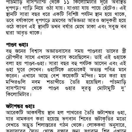
পাঁচমাড়ি বাসস্ট্যান্ড থেকে ১১ কিলোমিটার দূরে অবস্থিত
ধূপগড়। গাড়ি নিয়ে ওঠা যায়। যাওয়া যায় পায়ে হেঁটেও। এই
স্থানটি সারা বছর ধরে একটি বিশিষ্ট পর্যটন স্থান হয়ে থাকে,
তবে বর্ষাকালে ধূপগড়ে ভ্রমণের অভিজ্ঞতা আরও জাদুকরী হয়ে
ওঠে কারণ এই স্থানটি তখন বর্ষার মেঘে ঢাকা এবং সবুজ বন
দ্বারা আবৃত থাকে।
পাণ্ডব গুহাঃ
বহু জনের বিশ্বাস অজ্ঞাতবাসের সময় পাণ্ডবরা তাদের স্ত্রী
দ্রৌপদীর সাথে এখানে বসবাস করেছিলেন। তাই এই গুহাকে
বলা হয় পাণ্ডব-গুহা। সারা বছর বহু পর্যটক আসেন এবং এই
গুহা ঘুরে দেখেন। গুহাটিকে প্রত্যেকেই অত্যন্ত পবিত্র মনে
করেন। এখানে আছে বেশ কয়েকটি মন্দির। মনে করা হয়
মন্দিরগুলি নবম শতাব্দীতে তৈরি হয়েছিল। পাঁচমাড়ি
বাসস্ট্যান্ড থেকে পাণ্ডব গুহার দূরত্ব মোটামুটি দু’
কিলোমিটার।
জটাশঙ্কর গুহাঃ
আরেকটি আকর্ষণীয় স্থান হল পাথরের তৈরি জটাশঙ্কর গুহা,
যার নামকরণ করা হয়েছে ভগবান শিবের জটাকৃতির মতো
দেখতে অদ্ভুত শিলাস্তরের গঠন থেকে। লোককথা অনুসারে,
ভস্মাসুরের দৈত্য থেকে রক্ষার জন্য ভগবান শিব এখানে