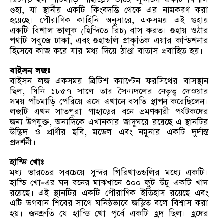
রিচগড় হল পাঁচমাড়ি পাহাড়ের ভাঁজে লুকানো একটি বিশাল
গুহা, যা স্থানীয় একটি কিংবদন্তি থেকে এর নামকরণ করা
হয়েছে। পৌরাণিক কাহিনি অনুসারে, একসময় এই গুহায়
একটি বিশাল ভালুক (হিন্দিতে রিচ) বাস করত। গুহায় ওঠার
পথটি সবুজে ঢাকা, এবং গুহাগুলি প্রাকৃতিক এয়ার কন্ডিশনার
হিসেবে কাজ করে যার মধ্য দিয়ে ঠাণ্ডা বাতাস প্রবাহিত হয়।
বাইসন লজঃ
বাইসন লজ একসময় ব্রিটিশ ক্যাপ্টেন ফরসিথের বাসস্থান
ছিল, যিনি ১৮৫৭ সালে তার সৈন্যদলের নেতৃত্ব দেওয়ার
সময় পাঁচমাড়ি পেরিয়ে এসে এখানে বসতি স্থাপন করেছিলেন।
লজটি এখন সাতপুরা পাহাড়ের বনে ভ্রমণকারী পর্যটকদের
জন্য উপযুক্ত, অন্যদিকে এখানকার জাদুঘরে রয়েছে এ স্থানটির
উদ্ভিদ ও প্রাণীর ছবি, মডেল এবং নমুনার একটি দুর্দান্ত
প্রদর্শনী।
হান্ডি খোঃ
মধ্য ভারতের সবচেয়ে সুন্দর গিরিখাতগুলির মধ্যে একটি।
হান্ডি খো-এর ঘন বনের মাঝখানে ৩০০ ফুট উঁচু একটি খাদ
রয়েছে। এই স্থানটির একটি পৌরাণিক ইতিহাস রয়েছে এবং
এটি ভগবান শিবের সাথে ঘনিষ্ঠভাবে জড়িত বলে বিশ্বাস করা
হয়। জনশ্রুতি যে হান্ডি খো পূর্বে একটি হ্রদ ছিল। হ্রদের