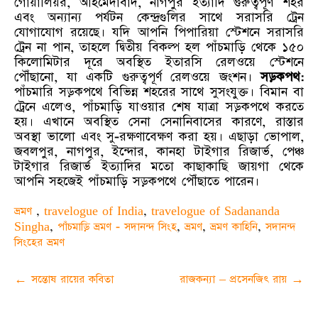
গোয়ালিয়র, আহমেদাবাদ, নাগপুর ইত্যাদি গুরুত্বপূর্ণ শহর
এবং অন্যান্য পর্যটন কেন্দ্রগুলির সাথে সরাসরি ট্রেন
যোগাযোগ রয়েছে। যদি আপনি পিপারিয়া স্টেশনে সরাসরি
ট্রেন না পান, তাহলে দ্বিতীয় বিকল্প হল পাঁচমাড়ি থেকে ১৫০
কিলোমিটার দূরে অবস্থিত ইতারসি রেলওয়ে স্টেশনে
পৌঁছানো, যা একটি গুরুত্বপূর্ণ রেলওয়ে জংশন।
সড়কপথ:
পাঁচমারি সড়কপথে বিভিন্ন শহরের সাথে সুসংযুক্ত। বিমান বা
ট্রেনে এলেও, পাঁচমাড়ি যাওয়ার শেষ যাত্রা সড়কপথে করতে
হয়। এখানে অবস্থিত সেনা সেনানিবাসের কারণে, রাস্তার
অবস্থা ভালো এবং সু-রক্ষণাবেক্ষণ করা হয়। এছাড়া ভোপাল,
জবলপুর, নাগপুর, ইন্দোর, কানহা টাইগার রিজার্ভ, পেঞ্চ
টাইগার রিজার্ভ ইত্যাদির মতো কাছাকাছি জায়গা থেকে
আপনি সহজেই পাঁচমাড়ি সড়কপথে পৌঁছাতে পারেন।
ভ্রমণ
,
travelogue of India
,
travelogue of Sadananda
Singha
,
পাঁচমাড়ি ভ্রমণ - সদানন্দ সিংহ
,
ভ্রমণ
,
ভ্রমণ কাহিনি
,
সদানন্দ
সিংহের ভ্রমণ
Post
←
সন্তোষ রায়ের কবিতা
রাজকন্যা – প্রসেনজিৎ রায়
→
navigation