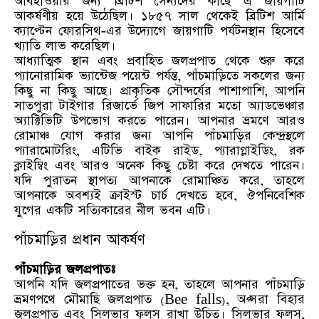
আবহাওয়ার জন্য ব্রিটিশ সৈন্যদের কাছে এ জায়গাটি
আকর্ষণীয় হয়ে উঠেছিল। ১৮৫৭ সাল থেকেই ব্রিটিশ আর্মি
ক্যাপ্টেন ফোরসিথ-এর উদ্যোগে জায়গাটি পর্যটনস্থান হিসেবে
খ্যাতি লাভ করেছিল।
আধ্যাত্মিক স্থান এবং প্রবাহিত জলপ্রপাত থেকে শুরু করে
প্যানোরামিক ভ্যান্টেজ পয়েন্ট পর্যন্ত, পাঁচমাড়িতে সকলের জন্য
কিছু না কিছু আছে। প্রাকৃতিক সৌন্দর্যের পাশাপাশি, আপনি
সাতপুরা টাইগার রিজার্ভে জিপ সাফারির মতো অ্যাডভেঞ্চার
অ্যাক্টিভিটি উপভোগ করতে পারেন। আপনার ভ্রমণে আরও
রোমাঞ্চ যোগ করার জন্য আপনি পাঁচমাড়ির কেন্দ্রস্থলে
প্যারামোটরিং, এটিভি বাইক রাইড, প্যারাগ্লাইডিং, রক
ক্লাইম্বিং এবং আরও অনেক কিছু চেষ্টা করে দেখতে পারেন।
যদি পুরাতন স্থাপত্য আপনাকে রোমাঞ্চিত করে, তাহলে
আপনাকে অবশ্যই ক্রাইস্ট চার্চ দেখতে হবে, ঔপনিবেশিক
যুগের একটি সত্যিকারের নীল ভবন এটি।
পাঁচমাড়ির প্রধান আকর্ষণ
পাঁচমাড়ির জলপ্রপাতঃ
আপনি যদি জলপ্রপাতের ভক্ত হন, তাহলে আপনার পাঁচমাড়ি
ভ্রমণপথে মৌমাছি জলপ্রপাত (Bee falls), অপ্সরা বিহার
জলপ্রপাত এবং সিলভার ফলস রাখা উচিত। সিলভার ফলস,