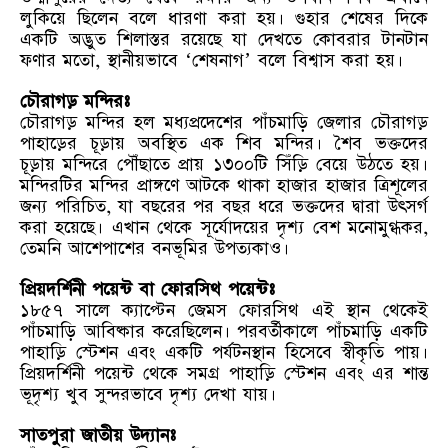
লুকিয়ে ছিলেন বলে ধারণা করা হয়। গুহার শেষের দিকে
একটি অদ্ভুত শিলাস্তর রয়েছে যা দেখতে কোবরার টানটান
ফণার মতো, স্থানীয়ভাবে ‘শেষনাগ’ বলে বিশ্বাস করা হয়।
চৌরাগড় মন্দিরঃ
চৌরাগড় মন্দির হল মধ্যপ্রদেশের পাঁচমাড়ি জেলার চৌরাগড়
পাহাড়ের চূড়ায় অবস্থিত এক শিব মন্দির। শৈব ভক্তদের
চূড়ায় মন্দিরে পৌঁছাতে প্রায় ১৩০০টি সিঁড়ি বেয়ে উঠতে হয়।
মন্দিরটির মন্দির প্রাঙ্গণে আটকে থাকা হাজার হাজার ত্রিশূলের
জন্য পরিচিত, যা বছরের পর বছর ধরে ভক্তদের দ্বারা উৎসর্গ
করা হয়েছে। এখান থেকে সূর্যোদয়ের দৃশ্য বেশ মনোমুগ্ধকর,
তেমনি আশেপাশের বনভূমির উপত্যকাও।
প্রিয়দর্শিনী পয়েন্ট বা ফোরসিথ পয়েন্টঃ
১৮৫৭ সালে ক্যাপ্টেন জেমস ফোরসিথ এই স্থান থেকেই
পাঁচমাড়ি আবিষ্কার করেছিলেন। পরবর্তীকালে পাঁচমাড়ি একটি
পাহাড়ি স্টেশন এবং একটি পর্যটনস্থান হিসেবে স্বীকৃতি পায়।
প্রিয়দর্শিনী পয়েন্ট থেকে সমগ্র পাহাড়ি স্টেশন এবং এর শান্ত
ভূদৃশ্য খুব সুন্দরভাবে দৃশ্য দেখা যায়।
সাতপুরা জাতীয় উদ্যানঃ