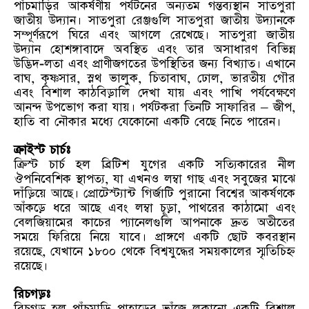
পাঁচমাড়ির আকর্ষণীয় পর্যটনের অন্যতম গন্তব্যস্থান সাতপুরা
জাতীয় উদ্যান। সাতপুরা রেঞ্জগুলি সাতপুরা জাতীয় উদ্যানকে
সম্পূর্ণরূপে ঘিরে এবং আগলে রেখেছে। সাতপুরা জাতীয়
উদ্যান হোশঙ্গাবাদে অবস্থিত এবং তার অসাধারণ বিভিন্ন
উদ্ভিদ-লতা এবং প্রাণীজগতের উপস্থিতির জন্য বিখ্যাত। এখানে
বাঘ, কৃষ্ণসার, স্লথ ভালুক, চিতাবাঘ, ঢোল, ভারতীয় গৌর
এবং বিশাল কাঠবিড়ালি দেখা যায় এবং পাখি পর্যবেক্ষণে
আনন্দ উপভোগ করা যায়। পর্যটকরা তিনটি সাফারির – জীপ,
হাতি বা নৌকার মধ্যে যেকোনো একটি বেছে নিতে পারেন।
ক্রাইস্ট চার্চঃ
ক্রিস্ট চার্চ হল ব্রিটিশ যুগের একটি সত্যিকারের নীল
ঔপনিবেশিক স্থাপত্য, যা এখনও লম্বা গাছ এবং সবুজের মাঝে
দাঁড়িয়ে আছে। প্রোটেস্ট্যান্ট গির্জাটি পুরানো বিশ্বের আকর্ষণকে
আঁকড়ে ধরে আছে এবং লম্বা চূড়া, পাথরের কাঠামো এবং
বেলজিয়ামের কাচের প্যানেলগুলি আপনাকে দ্রুত অতীতের
সময়ে ফিরিয়ে নিয়ে যাবে। প্রাঙ্গণে একটি ছোট কবরস্থান
রয়েছে, যেখানে ১৮০০ থেকে বিশ্বযুদ্ধের সময়কালের স্মৃতিচিহ্ন
রয়েছে।
রিচগড়ঃ