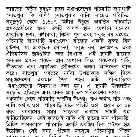
ভারতের দ্বিতীয় বৃহত্তম রাজ্য মধ্যপ্রদেশের পাঁচমাড়ি জায়গাটি
‘সাতপুরা কি রাণী’ (সাতপুরার রানি) নামেও পরিচিত।
সমুদ্রপৃষ্ঠ থেকে ১,৬০৭ মিটার উঁচুতে অবস্থিত পাঁচমাড়ি
ভ্রমণপ্রেমীদের জন্য একটি আদর্শ স্থান, যেখানে মনোরম
প্রাকৃতিক দৃশ্য, ঝর্ণাধারা, নির্মল পুল এবং সবুজ বন রয়েছে।
পাঁচমাড়ি জায়গাটি মধ্যপ্রদেশ রাজ্যের একটি সুন্দর হিল
স্টেশন, যা প্রাকৃতিক সৌন্দর্য, সবুজ বন, জলপ্রপাত এবং
ঐতিহাসিক স্থানগুলির জন্য বিখ্যাত। এই স্থানটি রাজ্যের
অন্যতম প্রধান পর্যটন স্থান যেখানে গিয়ে পর্যটকরা শান্তি,
শীতলতা এবং প্রাকৃতিক সৌন্দর্যের অনন্য অভিজ্ঞতা লাভ
করে। সাতপুরা পর্বতের নর্মদা উপত্যকার দক্ষিণ দিকে
মধ্যপ্রদেশের একমাত্র শৈল শহর এটি৷ পাঁচমাড়িকে
‘মধ্যপ্রদেশের সিমলা’ও বলা হয়। এ স্থানটি উপজাতীয়
সংস্কৃতি, ইতিহাস এবং অনন্য প্রাকৃতিক পরিবেশের সঙ্গম।
পঞ্চমাধি থেকে পাঁচমাড়ি শব্দটির উৎপন্ন। পঞ্চ অর্থাৎ পাঁচ এবং
মাধি অর্থাৎ গুহা। পাঁচমাড়ি মানে পাঁচটি গুহা। প্রবাদ যে ১৪
বছর বনবাসের সময় পাণ্ডবরা এখানে পাঁচটি গুহা
বানিয়েছিলেন। সেই কারণেই নাকি এই স্থানের নাম পাঁচমাড়ি।
ব্রিটিশ শাসনকালে পাঁচমাড়ি একটি জনপ্রিয় হিল স্টেশন হয়ে
উঠেছিল। সেই সময় গ্রীষ্মের মরসুমে পাঁচমাড়ির শীতল